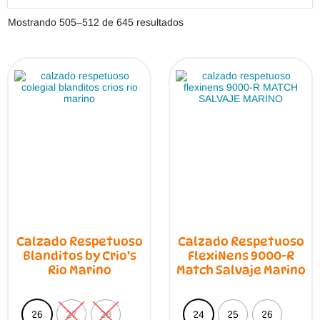
Ordenado
Mostrando 505–512 de 645 resultados
por
los
últimos
Calzado Respetuoso
Calzado Respetuoso
Blanditos by Crio’s
FlexiNens 9000-R
Rio Marino
Match Salvaje Marino
26
27
28
24
25
26