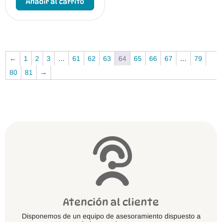
Añadir al carrito
tiene
múltiples
variantes.
Las
opciones
se
pueden
←
1
2
3
…
61
62
63
64
65
66
67
…
79
elegir
en
80
81
→
la
página
de
producto
Atención al cliente
Disponemos de un equipo de asesoramiento dispuesto a