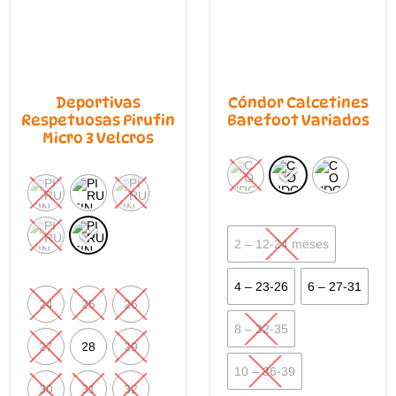
Deportivas
Cóndor Calcetines
Respetuosas Pirufin
Barefoot Variados
Micro 3 Velcros
2 – 12-24 meses
4 – 23-26
6 – 27-31
24
25
26
8 – 32-35
27
28
29
10 – 36-39
30
31
32