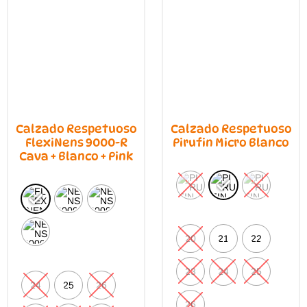
la
prod
página
de
producto
Calzado Respetuoso
Calzado Respetuoso
FlexiNens 9000-R
Pirufin Micro Blanco
Cava + Blanco + Pink
20
21
22
23
24
25
24
25
26
26