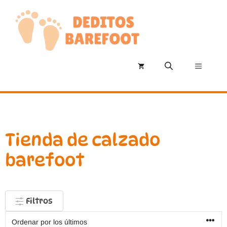
Saltar
al
contenido
Menú
Tienda de calzado
barefoot
Filtros