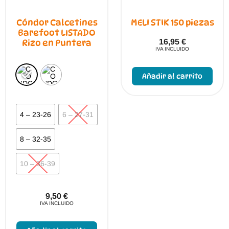
Cóndor Calcetines
MELI STIK 150 piezas
Barefoot LISTADO
16,95
€
Rizo en Puntera
IVA INCLUIDO
Añadir al carrito
4 – 23-26
6 – 27-31
8 – 32-35
10 – 36-39
9,50
€
IVA INCLUIDO
Este
producto