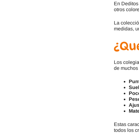
En Deditos
otros color
La colecció
medidas, un
¿Qué
Los colegia
de muchos 
Punt
Suel
Poco
Pes
Ajus
Mate
Estas carac
todos los cr