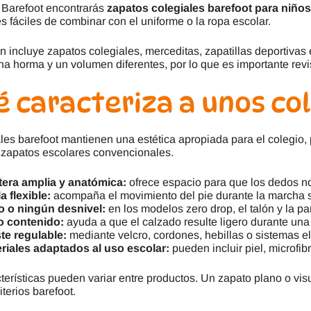
 Barefoot encontrarás
zapatos colegiales barefoot para niños
es fáciles de combinar con el uniforme o la ropa escolar.
n incluye zapatos colegiales, merceditas, zapatillas deportiv
a horma y un volumen diferentes, por lo que es importante revisa
 caracteriza a unos co
les barefoot mantienen una estética apropiada para el colegio, 
zapatos escolares convencionales.
era amplia y anatómica:
ofrece espacio para que los dedos n
a flexible:
acompaña el movimiento del pie durante la marcha si
 o ningún desnivel:
en los modelos zero drop, el talón y la pa
o contenido:
ayuda a que el calzado resulte ligero durante una
te regulable:
mediante velcro, cordones, hebillas o sistemas el
riales adaptados al uso escolar:
pueden incluir piel, microfib
terísticas pueden variar entre productos. Un zapato plano o v
iterios barefoot.