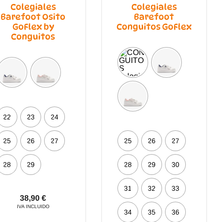
Colegiales
Colegiales
Barefoot Osito
Barefoot
GoFlex by
Conguitos GoFlex
Conguitos
22
23
24
25
26
27
25
26
27
28
29
28
29
30
31
32
33
38,90
€
IVA INCLUIDO
34
35
36
Este