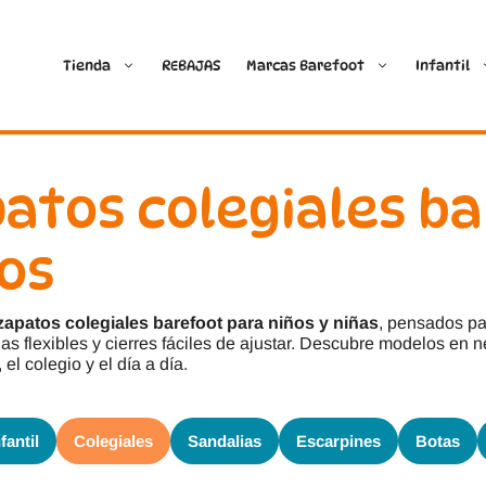
Tienda
REBAJAS
Marcas Barefoot
Infantil
Ballop
Batilas
atos colegiales b
Blanditos by Crio’s
B&W Break and Walk
os
Crave Barefoot
Crecendo
zapatos colegiales barefoot para niños y niñas
, pensados pa
Coimbra
D.D. Step
as flexibles y cierres fáciles de ajustar. Descubre modelos en 
 el colegio y el día a día.
Dada
Froddo
fantil
Colegiales
Sandalias
Escarpines
Botas
Dispares
Gioseppo