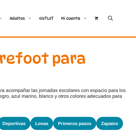
Adultos
OUTLET
Mi cuenta
Cóndor
Bobux
arefoot para
Conguitos
CoqueFlex
Deditos
Dodo Shoes
ra acompañar las jornadas escolares con espacio para los
Demax
Igor
negro, azul marino, blanco y otros colores adecuados para
FlexiNens
Lang.S
Deportivas
Lonas
Primeros pasos
Zapatos
Koops
Mustang