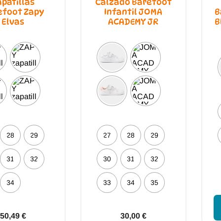
apatillas
Calzado Barefoot
efoot Zapy
Infantil JOMA
B
Elvas
ACADEMY JR
B
28
29
27
28
29
31
32
30
31
32
34
33
34
35
50,49
€
30,00
€