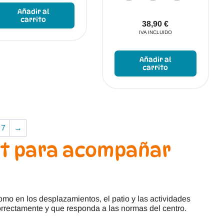
producto
Añadir al
tiene
carrito
38,90
€
múltiples
IVA INCLUIDO
variantes.
Las
Este
opciones
produc
Añadir al
se
tiene
carrito
pueden
múltipl
elegir
variant
en
Las
la
opcion
página
se
de
puede
7
→
producto
elegir
en
ot para acompañar
la
página
de
produc
como en los desplazamientos, el patio y las actividades
orrectamente y que responda a las normas del centro.