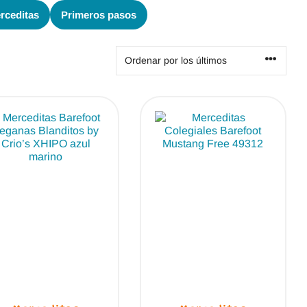
Magical Shoes
OmaKing
rceditas
Primeros pasos
OldSoles
Reima
RIA
Snugi
Stitch & Walk
Titanitos
Vivant
Tikki
Zapy