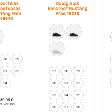
portivas
Colegiales
spetuosas
Barefoot Mustang
tang Free
Free 49038
48940
28
29
31
32
27
28
29
34
30
31
32
33
34
35
39,95
€
VA INCLUIDO
36
37
38
Este