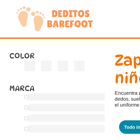
Saltar
al
contenido
COLOR
Zap
niñ
MARCA
Encuentra
dedos, suel
el uniforme,
Todo in