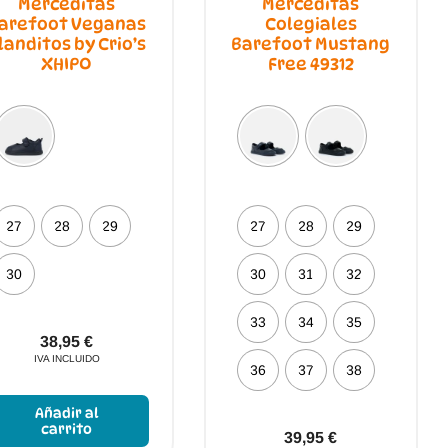
Merceditas
Merceditas
arefoot Veganas
Colegiales
landitos by Crio’s
Barefoot Mustang
XHIPO
Free 49312
27
28
29
27
28
29
30
30
31
32
33
34
35
38,95
€
IVA INCLUIDO
36
37
38
Este
producto
Añadir al
tiene
carrito
39,95
€
múltiples