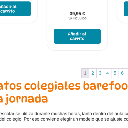
producto
Añadir al
tiene
carrito
39,95
€
múltiples
IVA INCLUIDO
variantes.
Las
Este
opciones
producto
Añadir al
se
tiene
carrito
pueden
múltiples
elegir
variantes.
en
Las
la
opciones
página
se
de
pueden
1
2
3
4
5
6
producto
elegir
en
atos colegiales barefo
la
página
a jornada
de
producto
escolar se utiliza durante muchas horas, tanto dentro del aula 
del colegio. Por eso conviene elegir un modelo que se ajuste c