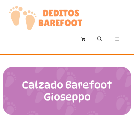
Saltar
al
contenido
Menú
Calzado Barefoot
Gioseppo