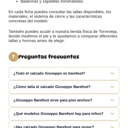
Bailarinas y zapatillas minimalistas.
En cada ficha puedes consultar las tallas disponibles, los
materiales, el sistema de cierre y las características
concretas del modelo.
También puedes acudir a nuestra tienda física de Torrevieja,
donde medimos el pie y te ayudamos a comparar diferentes
tallas y hormas antes de elegir.
Preguntas frecuentes
?
¿Todo el calzado Gioseppo es barefoot?
No. Gioseppo fabrica distintas líneas de calzado y solo
¿Cómo talla el calzado Gioseppo Barefoot?
algunos modelos pertenecen a su colección Gioseppo
Barefoot. En Deditos Barefoot seleccionamos las referencias
El tallaje puede variar entre sandalias, cangrejeras y
¿Gioseppo Barefoot sirve para pies anchos?
respetuosas y detallamos en cada ficha la horma, los
zapatillas. Lo más fiable es medir la longitud y la anchura de
materiales, la flexibilidad y el tipo de suela.
ambos pies y comparar esas medidas con la información
Los modelos barefoot de Gioseppo ofrecen más espacio en
¿Qué modelos Gioseppo Barefoot hay para niños?
interior del modelo. No conviene elegir únicamente por la
la zona de los dedos que sus líneas convencionales, pero no
talla utilizada en otros zapatos Gioseppo. Lo habitual es
todas las hormas tienen la misma anchura o volumen.
La colección infantil puede incluir cangrejeras barefoot,
¿Hay calzado Gioseppo Barefoot para mujer?