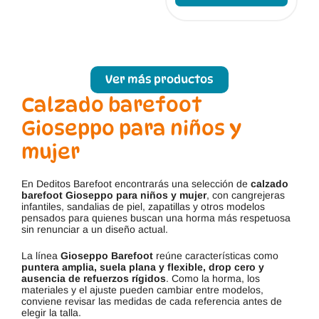
opciones
múltip
se
varian
pueden
Las
elegir
opcio
en
se
la
puede
página
elegir
Ver más productos
de
en
Calzado barefoot
producto
la
págin
Gioseppo para niños y
de
produc
mujer
En Deditos Barefoot encontrarás una selección de
calzado
barefoot Gioseppo para niños y mujer
, con cangrejeras
infantiles, sandalias de piel, zapatillas y otros modelos
pensados para quienes buscan una horma más respetuosa
sin renunciar a un diseño actual.
La línea
Gioseppo Barefoot
reúne características como
puntera amplia, suela plana y flexible, drop cero y
ausencia de refuerzos rígidos
. Como la horma, los
materiales y el ajuste pueden cambiar entre modelos,
conviene revisar las medidas de cada referencia antes de
elegir la talla.