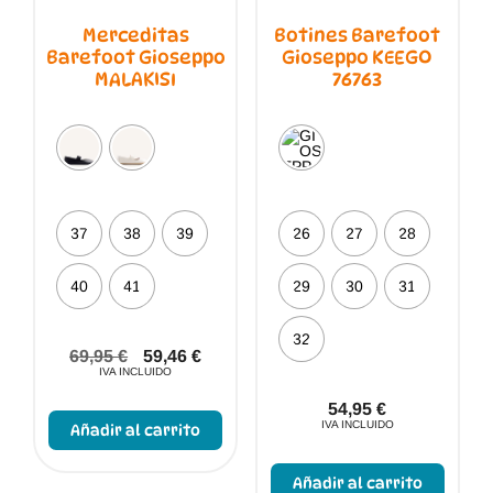
Merceditas
Botines Barefoot
Barefoot Gioseppo
Gioseppo KEEGO
MALAKISI
76763
37
38
39
26
27
28
40
41
29
30
31
32
69,95
€
59,46
€
IVA INCLUIDO
Este
54,95
€
producto
IVA INCLUIDO
Añadir al carrito
tiene
múltiples
Este
variantes.
produc
Añadir al carrito
Las
tiene