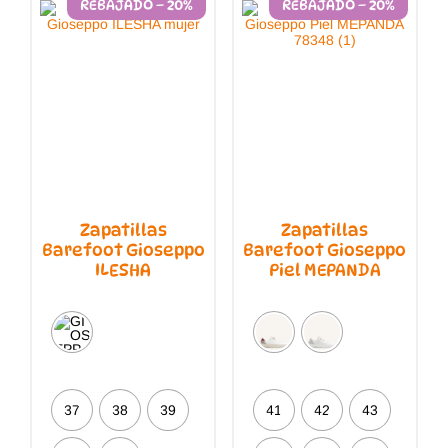
REBAJADO – 20%
REBAJADO – 20%
elegir
en
la
página
de
producto
Zapatillas
Zapatillas
Barefoot Gioseppo
Barefoot Gioseppo
ILESHA
Piel MEPANDA
37
38
39
41
42
43