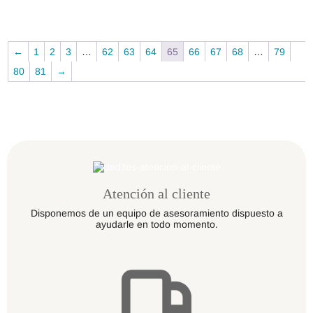
Las
Las
opciones
opcio
se
se
pueden
puede
←
1
2
3
…
62
63
64
65
66
67
68
…
79
elegir
elegir
en
en
80
81
→
la
la
página
págin
de
de
producto
produc
Atención al cliente
Disponemos de un equipo de asesoramiento dispuesto a
ayudarle en todo momento.