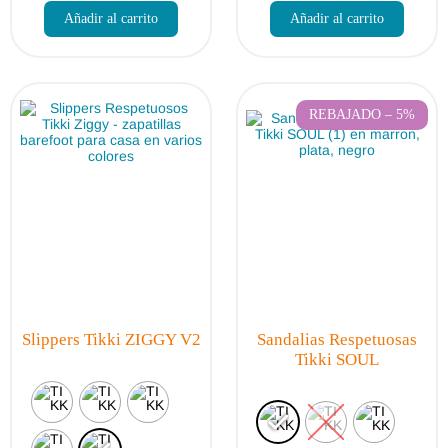
producto
produc
Añadir al carrito
Añadir al carrito
tiene
tiene
múltiples
múltip
variantes.
varian
Las
Las
opciones
opcio
se
se
REBAJADO – 5%
pueden
puede
elegir
elegir
en
en
la
la
página
págin
de
de
producto
produc
Slippers Tikki ZIGGY V2
Sandalias Respetuosas
Tikki SOUL