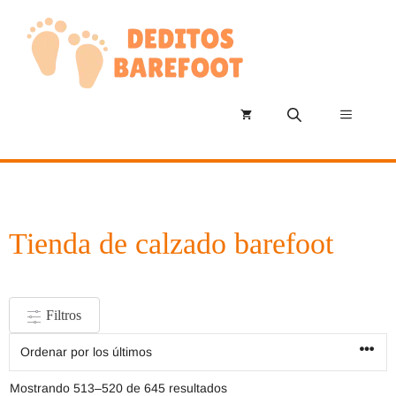
Saltar
al
contenido
Menú
Tienda de calzado barefoot
Filtros
Ordenado
Mostrando 513–520 de 645 resultados