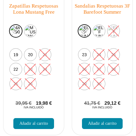
Zapatillas Respetuosas
Sandalias Respetuosas 3F
Lona Mustang Free
Barefoot Summer
19
20
21
23
24
25
22
23
24
26
27
28
25
26
29
30
39,95
€
19,98
€
41,75
€
29,12
€
IVA INCLUIDO
IVA INCLUIDO
Este
Este
producto
produc
Añadir al carrito
Añadir al carrito
tiene
tiene
múltiples
múltip
variantes.
varian