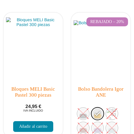
por
los
últimos
REBAJADO – 20%
Bloques MELI Basic
Bolso Bandolera Igor
Pastel 300 piezas
ANE
24,95
€
IVA INCLUIDO
Añadir al carrito