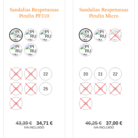
Sandalias Respetuosas
Sandalias Respetuosas
Pirufin PF310
Pirufin Micro
20
21
22
20
21
22
23
24
25
23
24
25
26
26
43,39
€
34,71
€
46,25
€
37,00
€
IVA INCLUIDO
IVA INCLUIDO
Este
Este