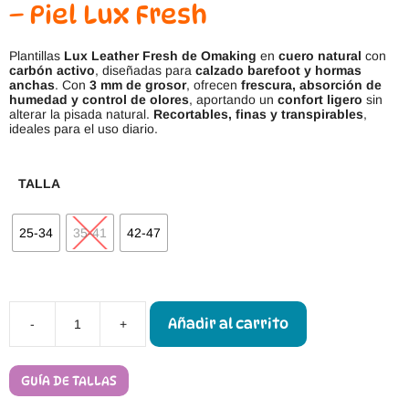
– Piel Lux Fresh
Plantillas
Lux Leather Fresh de Omaking
en
cuero natural
con
carbón activo
, diseñadas para
calzado barefoot y hormas
anchas
. Con
3 mm de grosor
, ofrecen
frescura, absorción de
humedad y control de olores
, aportando un
confort ligero
sin
alterar la pisada natural.
Recortables, finas y transpirables
,
ideales para el uso diario.
TALLA
25-34
35-41
42-47
Añadir al carrito
-
+
Plantillas
Barefoot
Oma
King
GUÍA DE TALLAS
Piel
Lux