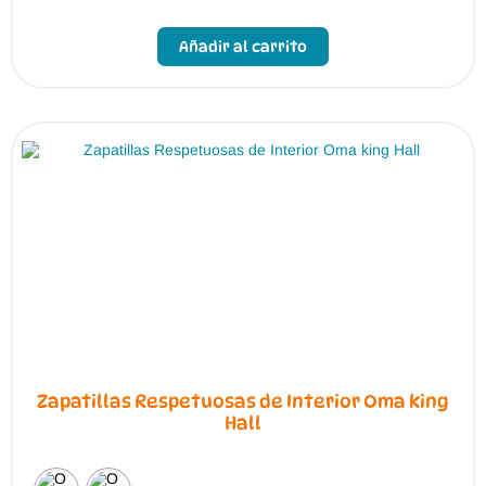
Este
producto
Añadir al carrito
tiene
múltiples
variantes.
Las
opciones
se
pueden
elegir
en
la
página
de
producto
Zapatillas Respetuosas de Interior Oma king
Hall