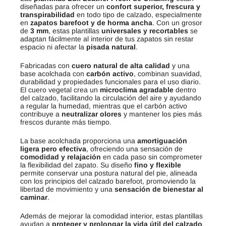
diseñadas para ofrecer un
confort superior, frescura y
transpirabilidad
en todo tipo de calzado, especialmente
en
zapatos barefoot y de horma ancha
. Con un grosor
de
3 mm
, estas plantillas
universales y recortables
se
adaptan fácilmente al interior de tus zapatos sin restar
espacio ni afectar la
pisada natural
.
Fabricadas con
cuero natural de alta calidad
y una
base acolchada con
carbón activo
, combinan suavidad,
durabilidad y propiedades funcionales para el uso diario.
El cuero vegetal crea un
microclima agradable
dentro
del calzado, facilitando la circulación del aire y ayudando
a regular la humedad, mientras que el carbón activo
contribuye a
neutralizar olores
y mantener los pies más
frescos durante más tiempo.
La base acolchada proporciona una
amortiguación
ligera pero efectiva
, ofreciendo una sensación de
comodidad y relajación
en cada paso sin comprometer
la flexibilidad del zapato. Su diseño
fino y flexible
permite conservar una postura natural del pie, alineada
con los principios del calzado barefoot, promoviendo la
libertad de movimiento y una
sensación de bienestar al
caminar
.
Además de mejorar la comodidad interior, estas plantillas
ayudan a
proteger y prolongar la vida útil del calzado
,