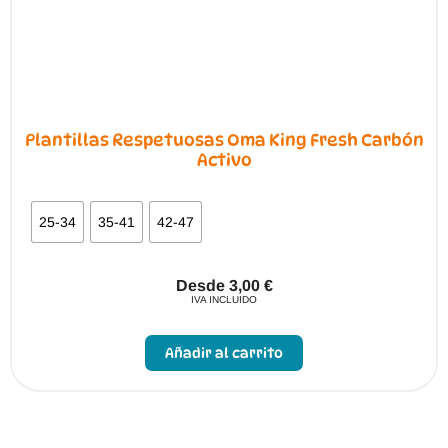
producto
Plantillas Respetuosas Oma King Fresh Carbón
Activo
25-34
35-41
42-47
Desde
3,00
€
IVA INCLUIDO
Este
producto
Añadir al carrito
tiene
múltiples
variantes.
Las
opciones
se