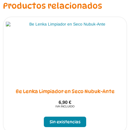
pueden
Productos relacionados
elegir
en
la
página
de
producto
Be Lenka Limpiador en Seco Nubuk-Ante
6,90
€
IVA INCLUIDO
Sin existencias