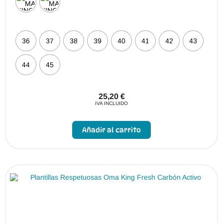
36
37
38
39
40
41
42
43
44
45
25,20
€
IVA INCLUIDO
Este
producto
Añadir al carrito
tiene
múltiples
variantes.
Las
opciones
se
pueden
elegir
en
la
página
de