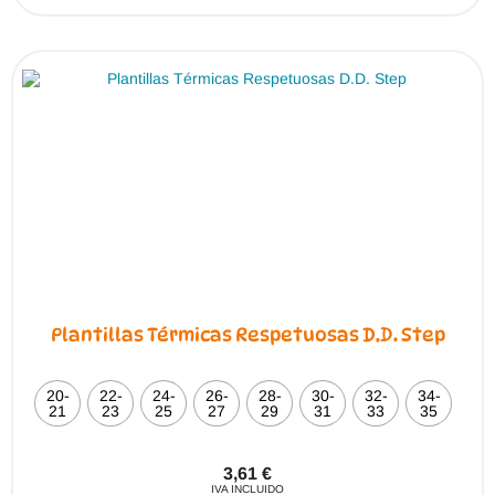
Plantillas Térmicas Respetuosas D.D. Step
20-
22-
24-
26-
28-
30-
32-
34-
21
23
25
27
29
31
33
35
3,61
€
IVA INCLUIDO