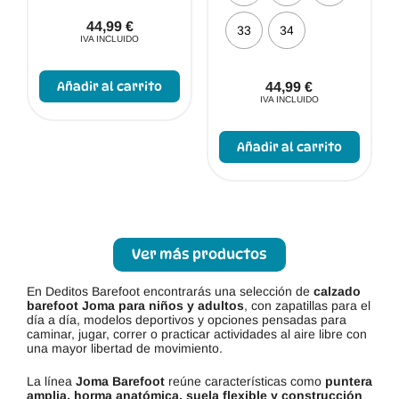
44,99
€
33
34
IVA INCLUIDO
Este
producto
Añadir al carrito
44,99
€
tiene
IVA INCLUIDO
múltiples
variantes.
Este
Las
produc
Añadir al carrito
opciones
tiene
se
múltip
pueden
varian
elegir
Las
en
opcio
la
se
página
puede
de
elegir
Ver más productos
producto
en
la
En Deditos Barefoot encontrarás una selección de
calzado
págin
barefoot Joma para niños y adultos
, con zapatillas para el
de
día a día, modelos deportivos y opciones pensadas para
produc
caminar, jugar, correr o practicar actividades al aire libre con
una mayor libertad de movimiento.
La línea
Joma Barefoot
reúne características como
puntera
amplia, horma anatómica, suela flexible y construcción