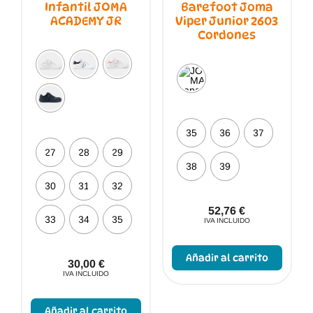
Infantil JOMA
Barefoot Joma
ACADEMY JR
Viper Junior 2603
Cordones
35
36
37
27
28
29
38
39
30
31
32
52,76
€
33
34
35
IVA INCLUIDO
Este
produc
Añadir al carrito
tiene
30,00
€
múltip
IVA INCLUIDO
varian
Este
Las
producto
opcio
Añadir al carrito