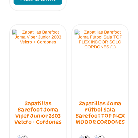
tiene
se
múltiples
puede
variantes.
elegir
Las
en
opciones
la
se
págin
pueden
de
elegir
produc
en
la
página
de
producto
Zapatillas
Zapatillas Joma
Barefoot Joma
Fútbol Sala
Viper Junior 2603
Barefoot TOP FLEX
Velcro + Cordones
INDOOR CORDONES