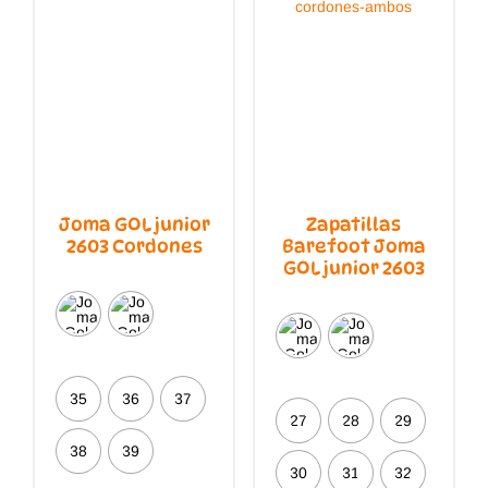
la
produc
página
de
producto
Joma GOL junior
Zapatillas
2603 Cordones
Barefoot Joma
GOL junior 2603
35
36
37
27
28
29
38
39
30
31
32