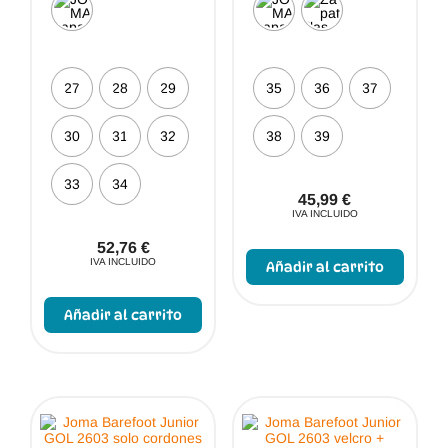
27
28
29
35
36
37
30
31
32
38
39
33
34
45,99
€
IVA INCLUIDO
Este
52,76
€
produc
IVA INCLUIDO
Añadir al carrito
tiene
Este
múltip
producto
varian
Añadir al carrito
tiene
Las
múltiples
opcio
variantes.
se
Las
puede
opciones
elegir
se
en
pueden
la
elegir
págin
en
de