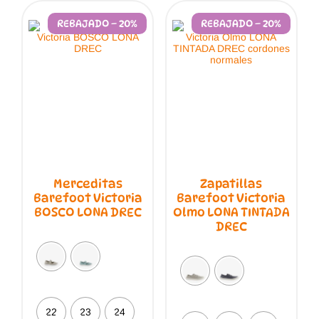
se
pueden
REBAJADO – 20%
REBAJADO – 20%
elegir
en
la
página
de
producto
Merceditas
Zapatillas
Barefoot Victoria
Barefoot Victoria
BOSCO LONA DREC
Olmo LONA TINTADA
DREC
22
23
24