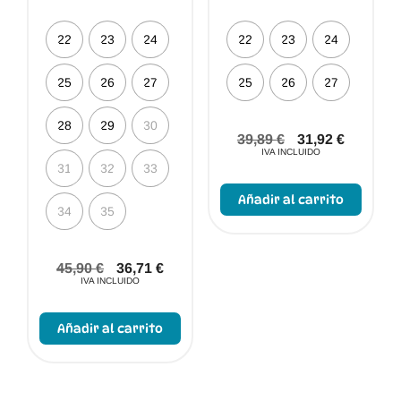
22
23
24
22
23
24
25
26
27
25
26
27
28
29
30
39,89
€
31,92
€
IVA INCLUIDO
31
32
33
Este
produc
Añadir al carrito
tiene
34
35
múltip
varian
Las
opcio
45,90
€
36,71
€
se
IVA INCLUIDO
puede
Este
elegir
producto
en
Añadir al carrito
tiene
la
múltiples
págin
variantes.
de
Las
produc
opciones