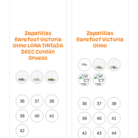
Zapatillas
Zapatillas
Barefoot Victoria
Barefoot Victoria
Olmo LONA TINTADA
Olmo
DREC Cordón
Grueso
36
37
38
36
37
38
39
40
41
39
40
41
42
42
43
44