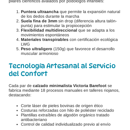
pilares científicos avalados por podólogos infantiles:
Puntera ultraancha
que permite la expansión natural
de los dedos durante la marcha
Suela fina de 3mm
sin drop (diferencia altura talón-
punta) para estimular la propiocepción
Flexibilidad multidireccional
que se adapta a los
movimientos espontáneos
Materiales transpirables
con certificación ecológica
LWG
Peso ultraligero
(150g) que favorece el desarrollo
muscular armonioso
Tecnología Artesanal al Servicio
del Confort
Cada par de
calzado minimalista Victoria Barefoot
se
fabrica mediante 18 procesos manuales en talleres riojanos,
destacando:
Corte láser de pieles bovinas de origen ético
Costuras reforzadas con hilo de poliéster reciclado
Plantillas extraíbles de algodón orgánico tratado
antibacteriano
Control de calidad individualizado previo al envío