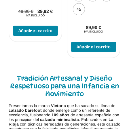
45
49,90
€
39,92
€
IVA INCLUIDO
Este
producto
89,90
€
Añadir al carrito
tiene
IVA INCLUIDO
múltiples
Este
variantes.
produc
Las
Añadir al carrito
tiene
opciones
múltip
se
varian
pueden
Las
elegir
opcio
en
se
la
puede
Tradición Artesanal y Diseño
página
elegir
de
Respetuoso para una Infancia en
en
producto
la
Movimiento
págin
de
produc
Presentamos la marca
Victoria
que ha sacado su línea de
calzado barefoot
donde emerge como un referente de
excelencia, fusionando
109 años
de artesanía española con
los principios del
calzado minimalista
. Fabricados en
La
Rioja
con técnicas heredadas de generaciones, este calzado
respetuoso con la fisiología podológica infantil representa la