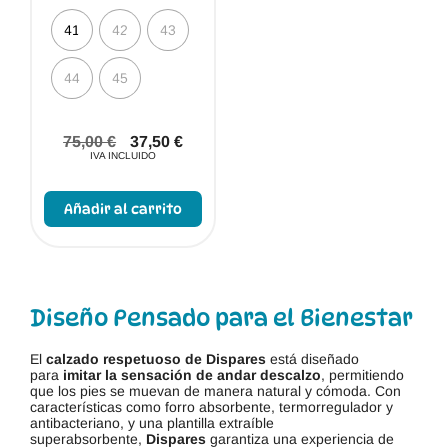
41
42
43
44
45
75,00
€
37,50
€
IVA INCLUIDO
Este
producto
Añadir al carrito
tiene
múltiples
variantes.
Las
opciones
se
pueden
Diseño Pensado para el Bienestar
elegir
en
la
El
calzado respetuoso de Dispares
está diseñado
página
para
imitar la sensación de andar descalzo
, permitiendo
de
que los pies se muevan de manera natural y cómoda. Con
producto
características como forro absorbente, termorregulador y
antibacteriano, y una plantilla extraíble
superabsorbente,
Dispares
garantiza una experiencia de