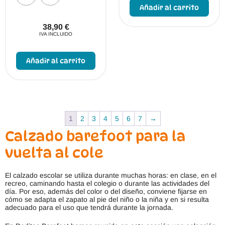
prod
Añadir al carrito
tien
múlt
vari
38,90
€
Las
IVA INCLUIDO
opci
Este
se
producto
pue
Añadir al carrito
tiene
elegi
múltiples
en
variantes.
la
Las
pági
opciones
de
se
prod
pueden
1
2
3
4
5
6
7
→
elegir
en
Calzado barefoot para la
la
página
vuelta al cole
de
producto
El calzado escolar se utiliza durante muchas horas: en clase, en el
recreo, caminando hasta el colegio o durante las actividades del
día. Por eso, además del color o del diseño, conviene fijarse en
cómo se adapta el zapato al pie del niño o la niña y en si resulta
adecuado para el uso que tendrá durante la jornada.