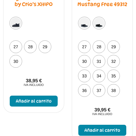
by Crio’s XHIPO
Mustang Free 49312
27
28
29
27
28
29
30
30
31
32
33
34
35
38,95
€
IVA INCLUIDO
36
37
38
Este
producto
Añadir al carrito
tiene
múltiples
39,95
€
variantes.
IVA INCLUIDO
Las
opciones
Este
se
prod
Añadir al carrito
pueden
tien