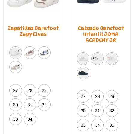
Zapatillas Barefoot
Calzado Barefoot
Zapy Elvas
Infantil JOMA
ACADEMY JR
27
28
29
27
28
29
30
31
32
30
31
32
33
34
33
34
35