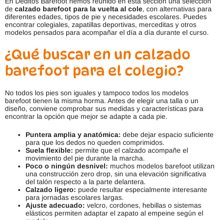
En Deditos Barefoot hemos reunido en esta sección una selección
de
calzado barefoot para la vuelta al cole
, con alternativas para
diferentes edades, tipos de pie y necesidades escolares. Puedes
encontrar colegiales, zapatillas deportivas, merceditas y otros
modelos pensados para acompañar el día a día durante el curso.
¿Qué buscar en un calzado
barefoot para el colegio?
No todos los pies son iguales y tampoco todos los modelos
barefoot tienen la misma horma. Antes de elegir una talla o un
diseño, conviene comprobar sus medidas y características para
encontrar la opción que mejor se adapte a cada pie.
Puntera amplia y anatómica:
debe dejar espacio suficiente
para que los dedos no queden comprimidos.
Suela flexible:
permite que el calzado acompañe el
movimiento del pie durante la marcha.
Poco o ningún desnivel:
muchos modelos barefoot utilizan
una construcción zero drop, sin una elevación significativa
del talón respecto a la parte delantera.
Calzado ligero:
puede resultar especialmente interesante
para jornadas escolares largas.
Ajuste adecuado:
velcro, cordones, hebillas o sistemas
elásticos permiten adaptar el zapato al empeine según el