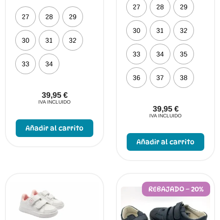
27
28
29
27
28
29
30
31
32
30
31
32
33
34
35
33
34
36
37
38
39,95
€
IVA INCLUIDO
39,95
€
Este
IVA INCLUIDO
producto
Añadir al carrito
Este
tiene
prod
múltiples
Añadir al carrito
tien
variantes.
múlt
Las
vari
opciones
Las
se
opci
pueden
se
elegir
REBAJADO – 20%
pue
en
elegi
la
en
página
la
de