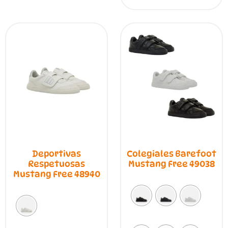
elegir
múlt
en
vari
la
Las
página
opci
de
se
producto
pue
elegi
en
la
pági
de
prod
Deportivas
Colegiales Barefoot
Respetuosas
Mustang Free 49038
Mustang Free 48940