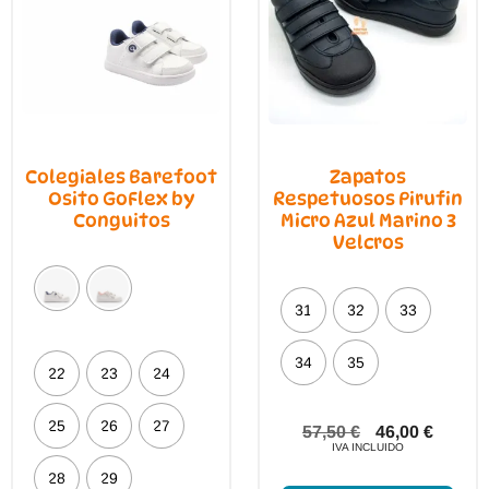
pági
producto
de
prod
Colegiales Barefoot
Zapatos
Osito GoFlex by
Respetuosos Pirufin
Conguitos
Micro Azul Marino 3
Velcros
31
32
33
34
35
22
23
24
25
26
27
57,50
€
46,00
€
IVA INCLUIDO
Este
28
29