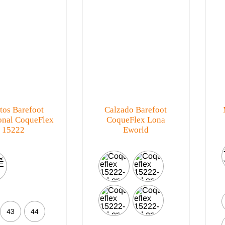
página
la
de
página
producto
de
producto
tos Barefoot
Calzado Barefoot
onal CoqueFlex
CoqueFlex Lona
15222
Eworld
43
44