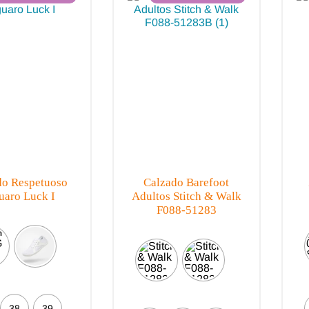
Jack & Lily
Hi-Tec
Mayoral
JOMA
Pirufin
Knitido
Saguaro
Meli
SlipStop
Shapen
Victoria
Ipanema
do Respetuoso
Calzado Barefoot
uaro Luck I
Adultos Stitch & Walk
F088-51283
38
39