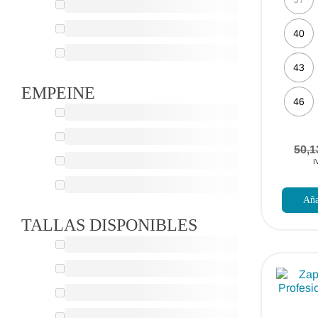
40
43
EMPEINE
46
50,
I
Aña
TALLAS DISPONIBLES