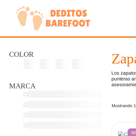
Saltar
al
contenido
COLOR
Zap
Los zapatos
punteras an
MARCA
asesoramien
Mostrando 1
R