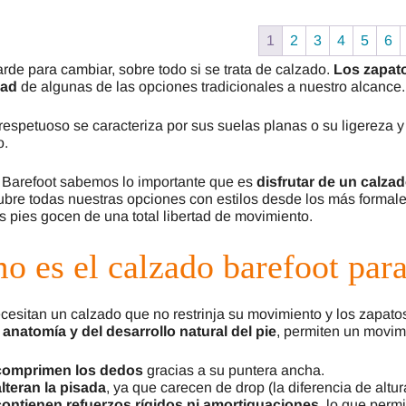
opciones
se
1
2
3
4
5
6
pueden
elegir
rde para cambiar, sobre todo si se trata de calzado.
Los zapato
en
dad
de algunas de las opciones tradicionales a nuestro alcance.
la
página
respetuoso se caracteriza por sus suelas planas o su ligereza y
de
o.
producto
 Barefoot sabemos lo importante que es
disfrutar de un calza
ubre todas nuestras opciones con estilos desde los más formal
s pies gocen de una total libertad de movimiento.
 es el calzado barefoot para
cesitan un calzado que no restrinja su movimiento y los zapat
 anatomía y del desarrollo natural del pie
, permiten un movim
comprimen los dedos
gracias a su puntera ancha.
lteran la pisada
, ya que carecen de drop (la diferencia de altura
ontienen refuerzos rígidos ni amortiguaciones
, lo que perm