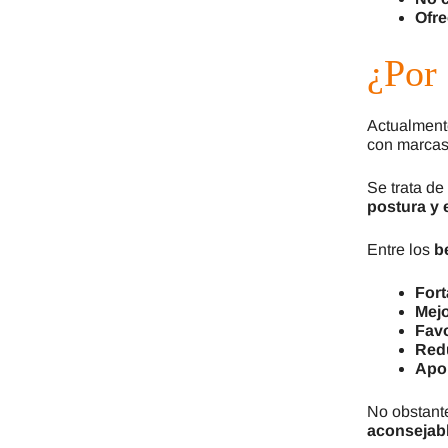
Ofre
¿Por 
Actualment
con marcas
Se trata de
postura y e
Entre los
b
Fort
Mejo
Favo
Redu
Apor
No obstante
aconsejabl