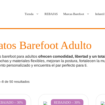
Tienda
REBAJAS
Marcas Barefoot
Infantil
Ballop
Batilas
atos Barefoot Adulto
Blanditos by Crio’s
B&W Break and Walk
 barefoot para adultos
ofrecen comodidad, libertad y un total
Crave Barefoot
Crecendo
chas y materiales flexibles, mejoran la postura, fortalecen la mu
to personalizado y encuentra el par perfecto para ti.
Coimbra
D.D. Step
Ordenado
–8 de 50 resultados
Dada
Froddo
por
los
Dispares
Gioseppo
últimos
EBAJADO – 30%
REBAJADO – 30%