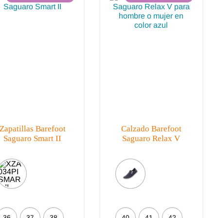
Magical Shoes
OmaKing
OldSoles
Reima
RIA
Snugi
Stitch & Walk
Titanitos
Vivant
Tikki
Zapy
Zapatillas Barefoot
Calzado Barefoot
Saguaro Smart II
Saguaro Relax V
36
37
38
40
41
42