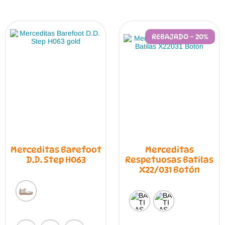
por
los
últimos
REBAJADO – 20%
Merceditas Barefoot
Merceditas
D.D. Step H063
Respetuosas Batilas
X22/031 Botón