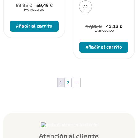
69,95
€
59,46
€
27
IVA INCLUIDO
Este
producto
Añadir al carrito
47,95
€
43,16
€
tiene
IVA INCLUIDO
múltiples
variantes.
Este
Las
prod
Añadir al carrito
opciones
tien
se
múlt
pueden
vari
elegir
Las
en
opci
la
se
página
pue
de
1
2
→
elegi
producto
en
la
pági
de
prod
Atención al cliente