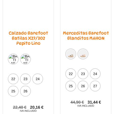
prod
Calzado Barefoot
Merceditas Barefoot
Batilas X27/302
Blanditos MAHON
Pepito Lino
22
23
24
22
23
24
25
26
27
25
26
44,90
€
31,44
€
IVA INCLUIDO
22,40
€
20,16
€
IVA INCLUIDO
Este