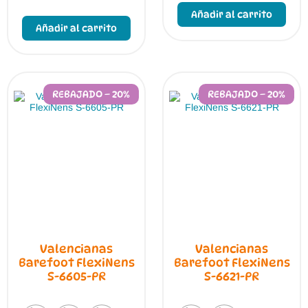
prod
Este
Añadir al carrito
tien
producto
Añadir al carrito
múlt
tiene
vari
múltiples
Las
variantes.
opci
Las
se
opciones
pue
se
REBAJADO – 20%
REBAJADO – 20%
elegi
pueden
en
elegir
la
en
pági
la
de
página
prod
de
producto
Valencianas
Valencianas
Barefoot FlexiNens
Barefoot FlexiNens
S-6605-PR
S-6621-PR