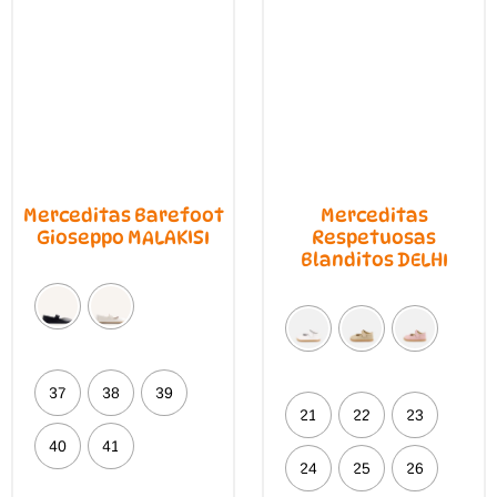
en
de
la
prod
página
de
producto
Merceditas Barefoot
Merceditas
Gioseppo MALAKISI
Respetuosas
Blanditos DELHI
37
38
39
21
22
23
40
41
24
25
26