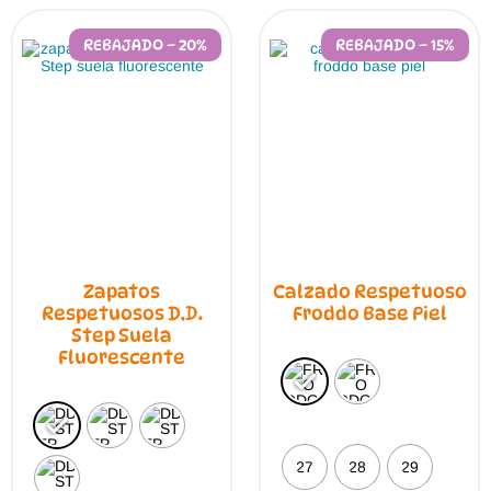
página
opci
de
se
REBAJADO – 20%
REBAJADO – 15%
producto
pue
elegi
en
la
pági
de
prod
Zapatos
Calzado Respetuoso
Respetuosos D.D.
Froddo Base Piel
Step Suela
Fluorescente
27
28
29