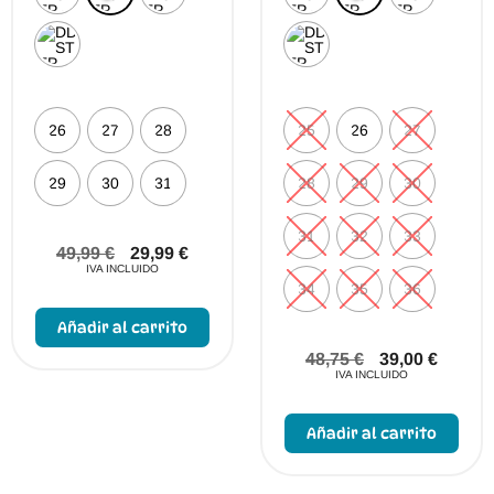
26
27
28
25
26
27
29
30
31
28
29
30
31
32
33
49,99
€
29,99
€
IVA INCLUIDO
34
35
36
Este
producto
Añadir al carrito
tiene
múltiples
48,75
€
39,00
€
variantes.
IVA INCLUIDO
Las
opciones
Este
se
prod
Añadir al carrito
pueden
tien
elegir
múlt
en
vari
la
Las