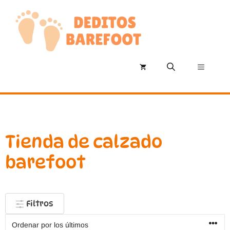
Saltar
al
contenido
Menú
Tienda de calzado
barefoot
Filtros