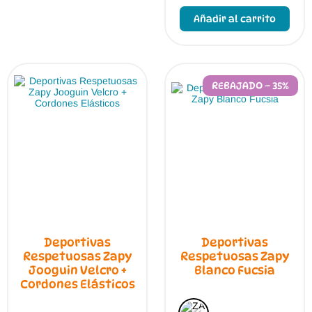
prod
Añadir al carrito
tien
múlt
vari
Las
opci
se
REBAJADO – 35%
pue
elegi
en
la
pági
de
prod
Deportivas
Deportivas
Respetuosas Zapy
Respetuosas Zapy
Jooguin Velcro +
Blanco Fucsia
Cordones Elásticos