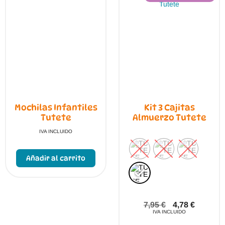
elegir
en
la
página
de
producto
Mochilas Infantiles
Kit 3 Cajitas
Tutete
Almuerzo Tutete
IVA INCLUIDO
Añadir al carrito
7,95
€
4,78
€
IVA INCLUIDO
Este