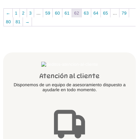
pue
se
elegi
pueden
en
←
1
2
3
…
59
60
61
62
63
64
65
…
79
elegir
la
en
80
81
→
pági
la
de
página
prod
de
producto
Atención al cliente
Disponemos de un equipo de asesoramiento dispuesto a
ayudarle en todo momento.