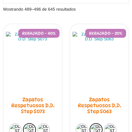
Ordenado
Mostrando 489–496 de 645 resultados
por
los
últimos
REBAJADO – 40%
REBAJADO – 20%
Zapatos
Zapatos
Respetuosos D.D.
Respetuosos D.D.
Step S073
Step S063