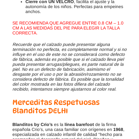
Cierre con UN VELCRO
, facilita el ajuste y la
autonomía de los niños. Perfectas para empeines
anchos.
SE RECOMIENDA QUE AGREGUE ENTRE 0.8 CM – 1.0
CM A LAS MEDIDAS DEL PIE PARA ELEGIR LA TALLA
CORRECTA.
Recuerde que el calzado puede presentar alguna
terminación no perfecta, es completamente normal y si no
influye en el uso de este no se considerará como defecto
de fábrica, además es posible que si el calzado lleva piel
pueda presentar arrugas/pliegues, es parte natural de la
piel. No es un defecto de fabricación, asimismo el
desgaste por el uso o por la abrasión/rozamiento no se
considera defecto de fábrica. Es posible que la tonalidad
del color mostrada en las fotos difiera del calzado
recibido, intentamos siempre ajustarnos al color real.
Merceditas Respetuosas
Blanditos DELHI
Blanditos by Crio’s
es la
línea barefoot
de la firma
española Crio’s, una casa familiar con orígenes en
1968
,
especializada en calzado infantil de calidad “hecho para