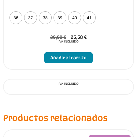
36
37
38
39
40
41
30,09
€
25,58
€
IVA INCLUIDO
Este
producto
Añadir al carrito
tiene
múltiples
variantes.
Las
opciones
se
IVA INCLUIDO
pueden
elegir
en
la
página
de
Productos relacionados
producto