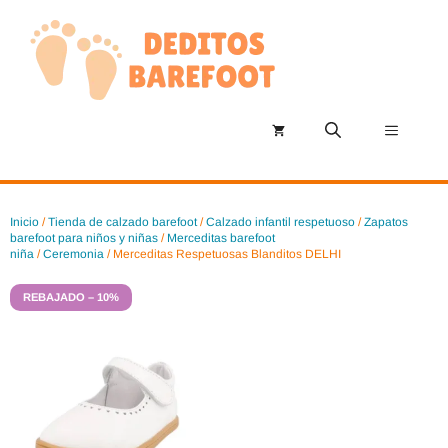
Saltar
al
contenido
Menú
Inicio
/
Tienda de calzado barefoot
/
Calzado infantil respetuoso
/
Zapatos
barefoot para niños y niñas
/
Merceditas barefoot
niña
/
Ceremonia
/ Merceditas Respetuosas Blanditos DELHI
REBAJADO – 10%