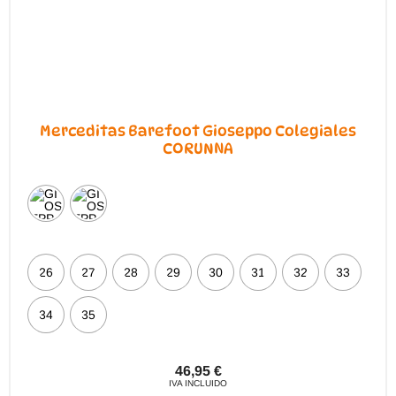
de
producto
Merceditas Barefoot Gioseppo Colegiales
CORUNNA
26
27
28
29
30
31
32
33
34
35
46,95
€
IVA INCLUIDO