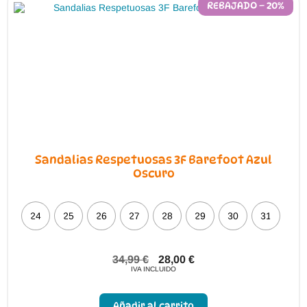
REBAJADO – 20%
Sandalias Respetuosas 3F Barefoot Azul
Oscuro
24
25
26
27
28
29
30
31
34,99
€
28,00
€
IVA INCLUIDO
Este
producto
Añadir al carrito