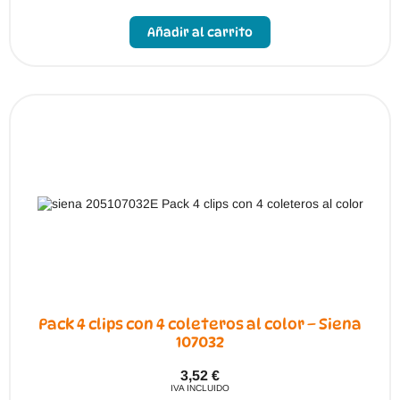
Este
producto
Añadir al carrito
tiene
múltiples
variantes.
Las
opciones
se
pueden
elegir
en
la
página
de
producto
Pack 4 clips con 4 coleteros al color – Siena
107032
3,52
€
IVA INCLUIDO