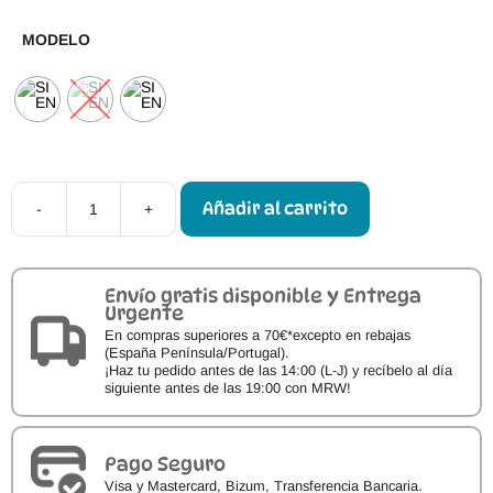
MODELO
Añadir al carrito
-
+
Pack
4
clips
con
4
Envío gratis disponible y Entrega
coleteros
Urgente
al
En compras superiores a 70€*excepto en rebajas
color
(España Península/Portugal).
–
¡Haz tu pedido antes de las 14:00 (L-J) y recíbelo al día
Siena
siguiente antes de las 19:00 con MRW!
107032
cantidad
Pago Seguro
Visa y Mastercard, Bizum, Transferencia Bancaria.