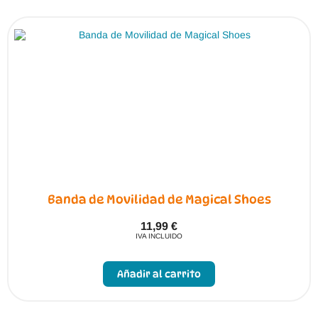
Las
opciones
se
pueden
elegir
en
la
página
de
producto
Banda de Movilidad de Magical Shoes
11,99
€
IVA INCLUIDO
Añadir al carrito