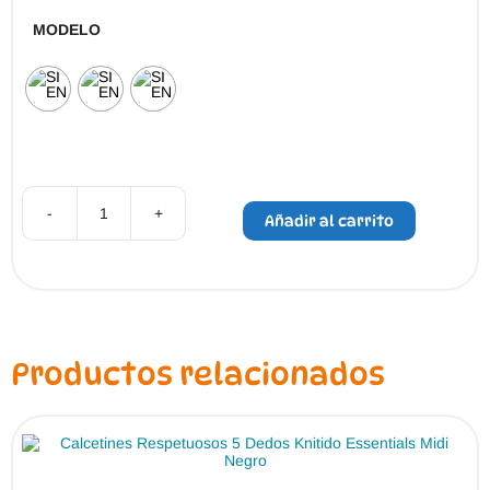
MODELO
-
+
Añadir al carrito
Pack
4
clips
con
4
coleteros
al
color
–
Productos relacionados
Siena
107032
cantidad