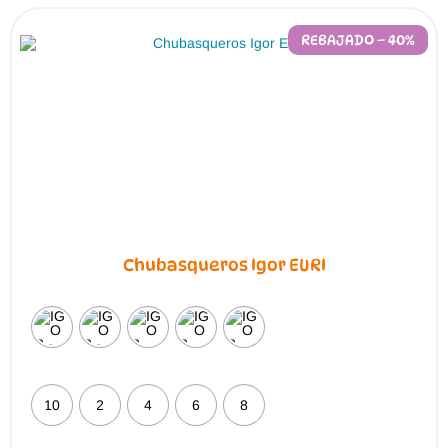
REBAJADO – 40%
Chubasqueros Igor EURI
10
2
4
6
8