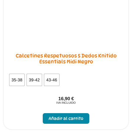
Calcetines Respetuosos 5 Dedos Knitido
Essentials Midi Negro
35-38
39-42
43-46
16,90
€
IVA INCLUIDO
Este
producto
Añadir al carrito
tiene
múltiples
variantes.