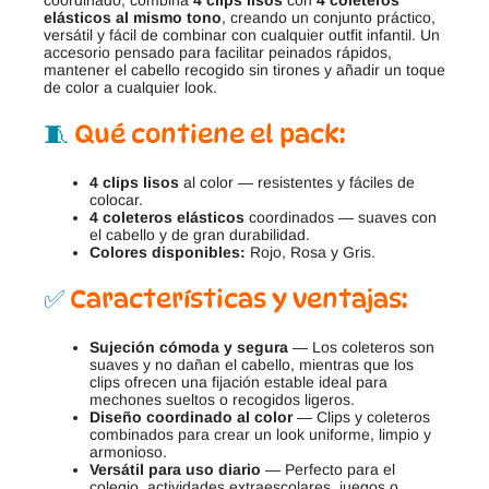
coordinado, combina
4 clips lisos
con
4 coleteros
elásticos al mismo tono
, creando un conjunto práctico,
versátil y fácil de combinar con cualquier outfit infantil. Un
accesorio pensado para facilitar peinados rápidos,
mantener el cabello recogido sin tirones y añadir un toque
de color a cualquier look.
🧵
Qué contiene el pack:
4 clips lisos
al color — resistentes y fáciles de
colocar.
4 coleteros elásticos
coordinados — suaves con
el cabello y de gran durabilidad.
Colores disponibles:
Rojo, Rosa y Gris.
✅
Características y ventajas:
Sujeción cómoda y segura
— Los coleteros son
suaves y no dañan el cabello, mientras que los
clips ofrecen una fijación estable ideal para
mechones sueltos o recogidos ligeros.
Diseño coordinado al color
— Clips y coleteros
combinados para crear un look uniforme, limpio y
armonioso.
Versátil para uso diario
— Perfecto para el
colegio, actividades extraescolares, juegos o