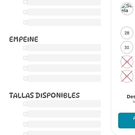
28
EMPEINE
31
34
37
TALLAS DISPONIBLES
De
I