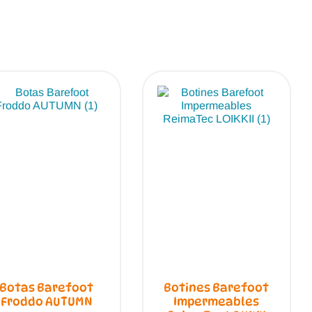
se
en
puede
la
elegir
página
en
de
la
producto
página
de
produc
Botas Barefoot
Botines Barefoot
Froddo AUTUMN
Impermeables