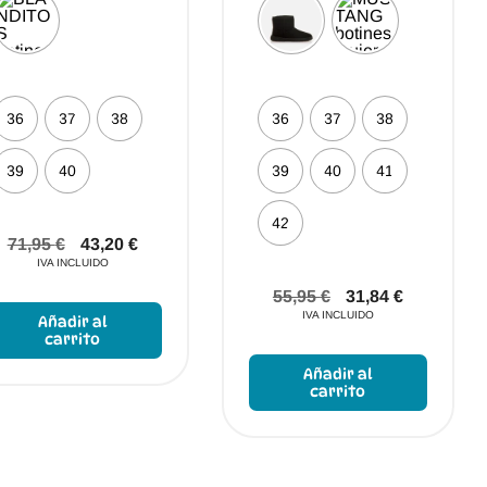
36
37
38
36
37
38
39
40
39
40
41
42
71,95
€
43,20
€
IVA INCLUIDO
Este
55,95
€
31,84
€
producto
IVA INCLUIDO
Añadir al
tiene
carrito
Este
múltiples
produc
Añadir al
variantes.
tiene
carrito
Las
múltipl
opciones
variant
se
Las
pueden
opcion
elegir