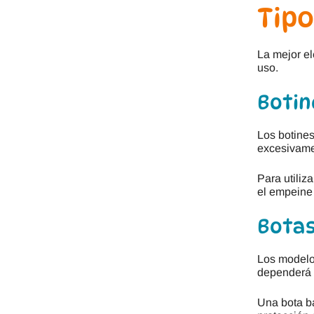
Tipo
La mejor el
uso.
Botin
Los botines
excesivamen
Para utiliz
el empeine
Botas
Los modelos
dependerá d
Una bota ba