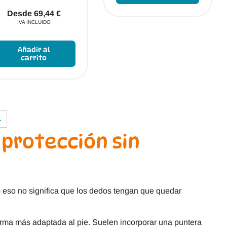
múltipl
variant
Desde
69,44
€
Las
IVA INCLUIDO
opcion
Este
se
producto
Añadir al
puede
tiene
carrito
elegir
múltiples
en
variantes.
la
Las
página
opciones
de
se
produc
pueden
→
elegir
en
 protección sin
la
página
de
producto
ro eso no significa que los dedos tengan que quedar
ma más adaptada al pie. Suelen incorporar una puntera