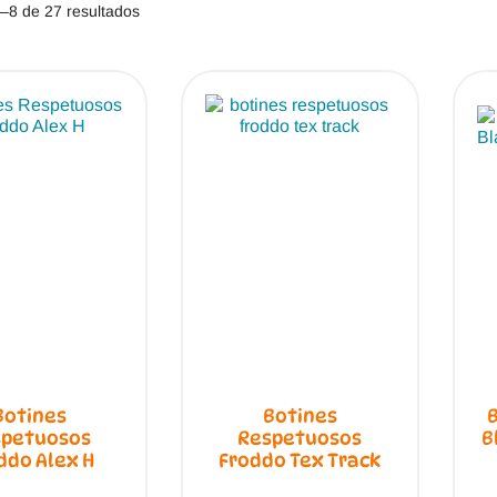
Jack & Lily
Ordenado
Hi-Tec
–8 de 27 resultados
por
los
Mayoral
JOMA
últimos
Pirufin
Knitido
Saguaro
Meli
SlipStop
Shapen
Victoria
Ipanema
Botines
Botines
spetuosos
Respetuosos
B
ddo Alex H
Froddo Tex Track