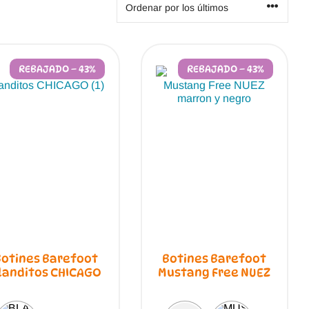
Magical Shoes
OmaKing
OldSoles
Reima
REBAJADO – 43%
REBAJADO – 43%
RIA
Snugi
Stitch & Walk
Titanitos
Vivant
Tikki
Zapy
Botines Barefoot
Botines Barefoot
landitos CHICAGO
Mustang Free NUEZ