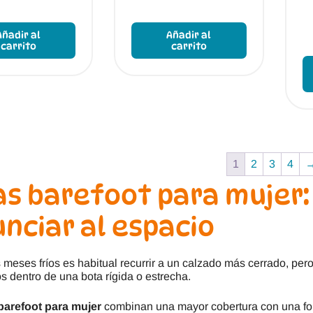
Este
Este
producto
producto
Añadir al
Añadir al
tiene
tiene
carrito
carrito
múltiples
múltiples
variantes.
variantes.
Las
Las
opciones
opciones
se
se
pueden
pueden
elegir
elegir
en
en
la
la
1
2
3
4
página
página
s barefoot para mujer:
de
de
producto
producto
nciar al espacio
 meses fríos es habitual recurrir a un calzado más cerrado, pe
 dentro de una bota rígida o estrecha.
barefoot para mujer
combinan una mayor cobertura con una for