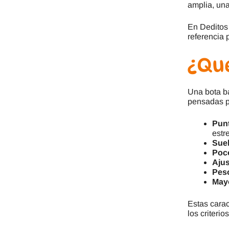
amplia, una
En Deditos 
referencia 
¿Qué
Una bota ba
pensadas pa
Punt
estr
Suel
Poco
Ajus
Pes
Mayo
Estas carac
los criterio