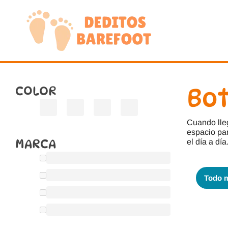
Saltar
al
contenido
COLOR
Bot
Cuando lleg
espacio par
MARCA
el día a día
Todo 