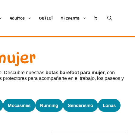
Adultos
OUTLET
Mi cuenta
Cóndor
Bobux
mujer
Conguitos
CoqueFlex
cho. Descubre nuestras
botas barefoot para mujer
, con
s protectores para acompañarte en el trabajo, los paseos y
Deditos
Dodo Shoes
Demax
Igor
Mocasines
Running
Senderismo
Lonas
FlexiNens
Lang.S
Koops
Mustang