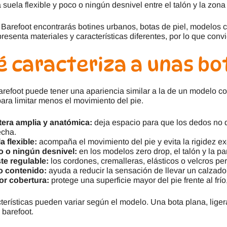
 suela flexible y poco o ningún desnivel entre el talón y la zona
Barefoot encontrarás botines urbanos, botas de piel, modelos 
presenta materiales y características diferentes, por lo que convi
 caracteriza a unas bo
refoot puede tener una apariencia similar a la de un modelo c
ra limitar menos el movimiento del pie.
era amplia y anatómica:
deja espacio para que los dedos no 
echa.
a flexible:
acompaña el movimiento del pie y evita la rigidez e
 o ningún desnivel:
en los modelos zero drop, el talón y la pa
te regulable:
los cordones, cremalleras, elásticos o velcros per
o contenido:
ayuda a reducir la sensación de llevar un calzado
r cobertura:
protege una superficie mayor del pie frente al frí
terísticas pueden variar según el modelo. Una bota plana, lige
s barefoot.