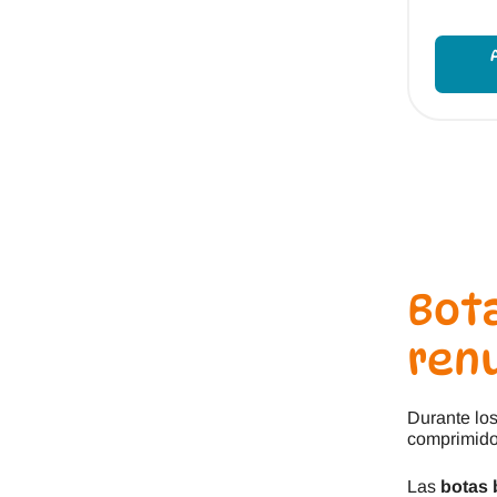
Bota
renu
Durante los
comprimidos
Las
botas 