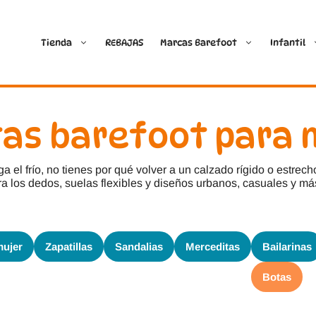
Tienda
REBAJAS
Marcas Barefoot
Infantil
Ballop
Batilas
as barefoot para 
Blanditos by Crio’s
B&W Break and Walk
a el frío, no tienes por qué volver a un calzado rígido o estre
a los dedos, suelas flexibles y diseños urbanos, casuales y má
Crave Barefoot
Crecendo
.
Coimbra
D.D. Step
mujer
Zapatillas
Sandalias
Merceditas
Bailarinas
Dada
Froddo
Botas
Dispares
Gioseppo