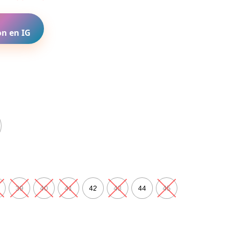
n en IG
39
40
41
42
43
44
45