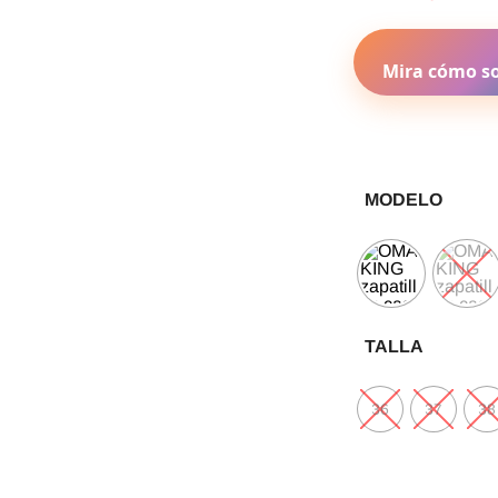
Mira cómo so
MODELO
TALLA
36
37
38