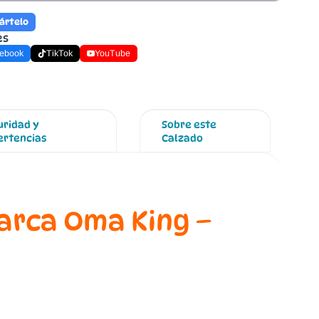
ártelo
es
ebook
TikTok
YouTube
uridad y
Sobre este
ertencias
Calzado
marca Oma King –