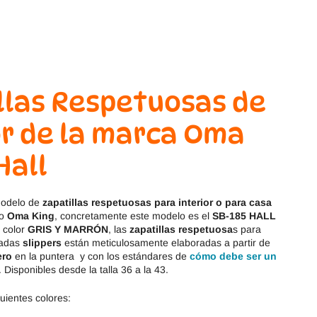
Magical Shoes
OmaKing
OldSoles
Reima
RIA
Snugi
llas Respetuosas de
Stitch & Walk
Titanitos
or de la marca Oma
Vivant
Tikki
 Hall
Zapy
modelo de
zapatillas respetuosas para interior o para casa
io
Oma King
, concretamente este modelo es el
SB-185 HALL
 color
GRIS Y MARRÓN
, las
zapatillas respetuosa
s para
madas
slippers
están meticulosamente elaboradas a partir de
ero
en la puntera
y con los estándares de
cómo debe ser un
. Disponibles desde la talla 36 a la 43.
guientes colores: