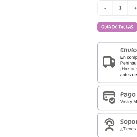
-
+
Zapatillas
Respetuosas
de
GUÍA DE TALLAS
Interior
Oma
king
Hall
Envío
cantidad
En comp
Penínsul
¡Haz tu 
antes d
Pago
Visa y M
Sopo
¿Tienes 