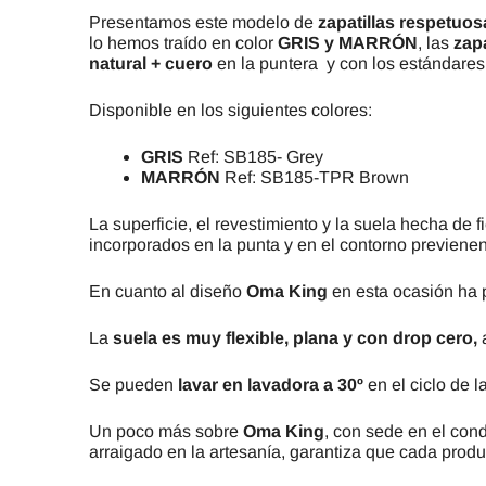
Presentamos este modelo de
zapatillas respetuos
lo hemos traído en color
GRIS y MARRÓN
, las
zap
natural + cuero
en la puntera
y con los estándare
Disponible en los siguientes colores:
GRIS
Ref: SB185- Grey
MARRÓN
Ref: SB185-TPR Brown
La superficie, el revestimiento y la suela hecha de f
incorporados en la punta y en el contorno previene
En cuanto al diseño
Oma King
en esta ocasión ha 
La
suela es muy flexible, plana y con drop cero,
Se pueden
lavar en lavadora a 30º
en el ciclo de l
Un poco más sobre
Oma King
, con sede en el co
arraigado en la artesanía, garantiza que cada produc