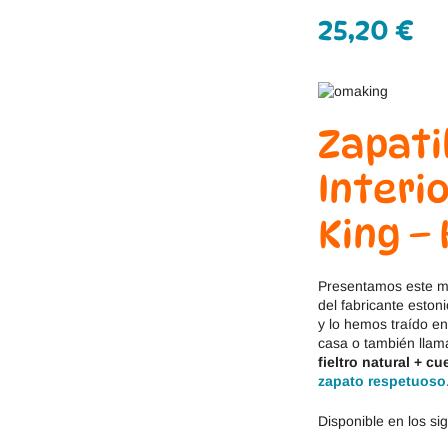
Jack & Lily
Hi-Tec
25,20
€
Mayoral
JOMA
Pirufin
Knitido
Zapati
Saguaro
Meli
Interi
SlipStop
Shapen
King –
Victoria
Ipanema
Presentamos este 
del fabricante eston
y lo hemos traído en
casa o también lla
fieltro natural + cu
zapato respetuoso
Disponible en los si