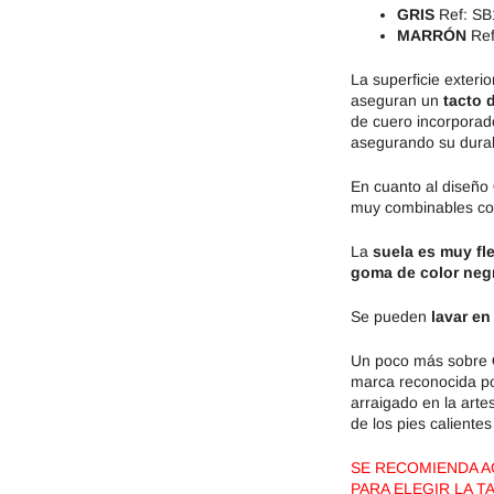
GRIS
Ref: SB
MARRÓN
Ref
La superficie exterio
aseguran un
tacto d
de cuero incorporado
asegurando su durab
En cuanto al diseño
muy combinables con
La
suela es muy fl
goma de color neg
Se pueden
lavar en
Un poco más sobre
marca reconocida po
arraigado en la arte
de los pies caliente
SE RECOMIENDA AG
PARA ELEGIR LA T