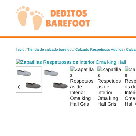
Saltar
al
contenido
Inicio
/
Tienda de calzado barefoot
/
Calzado Respetuoso Adultos
/
Calza