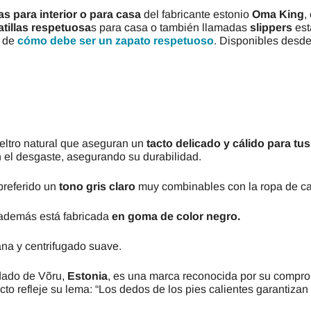
as para interior o para casa
del fabricante estonio
Oma King
,
atillas respetuosa
s para casa o también llamadas
slippers
est
s de
cómo debe ser un zapato respetuoso
. Disponibles desde 
ieltro natural que aseguran un
tacto delicado y cálido para tus
n el desgaste, asegurando su durabilidad.
preferido un
tono gris claro
muy combinables con la ropa de cas
además está fabricada
en goma de color negro.
ana y centrifugado suave.
ndado de Võru,
Estonia
, es una marca reconocida por su compro
to refleje su lema: “Los dedos de los pies calientes garantizan