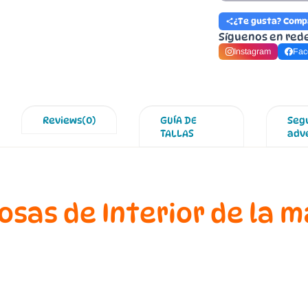
¿Te gusta? Comp
Síguenos en red
Instagram
Fac
Reviews(0)
GUÍA DE
Seg
TALLAS
adv
osas de Interior de la 