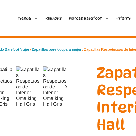
Tienda
REBAJAS
Marcas Barefoot
Infantil
Ballop
Batilas
do Barefoot Mujer
/
Zapatillas barefoot para mujer
/ Zapatillas Respetuosas de Inte
Blanditos by Crio’s
B&W Break and Walk
Zapat
Crave Barefoot
Crecendo
Resp
Coimbra
D.D. Step
Inter
Dada
Froddo
Hall
Dispares
Gioseppo