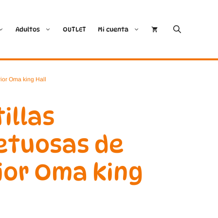
Adultos
OUTLET
Mi cuenta
Cóndor
Bobux
rior Oma king Hall
Conguitos
CoqueFlex
illas
Deditos
Dodo Shoes
etuosas de
Demax
Igor
ior Oma king
FlexiNens
Lang.S
Koops
Mustang