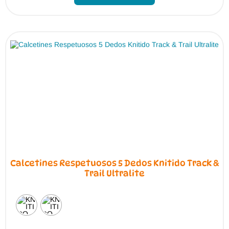
múltiples
variantes.
Las
opciones
se
pueden
elegir
en
la
página
de
producto
Calcetines Respetuosos 5 Dedos Knitido Track &
Trail Ultralite