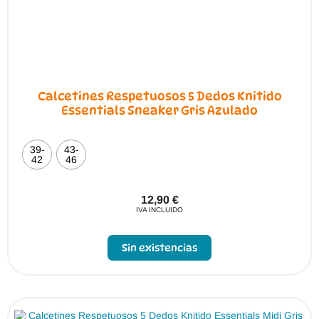
Calcetines Respetuosos 5 Dedos Knitido
Essentials Sneaker Gris Azulado
39-
43-
42
46
12,90
€
IVA INCLUIDO
Sin existencias