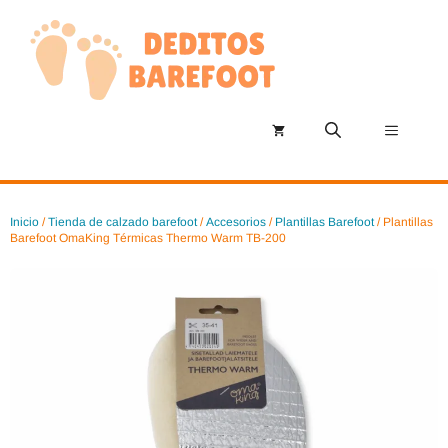
Saltar
al
contenido
Menú
Inicio
/
Tienda de calzado barefoot
/
Accesorios
/
Plantillas Barefoot
/ Plantillas
Barefoot OmaKing Térmicas Thermo Warm TB-200