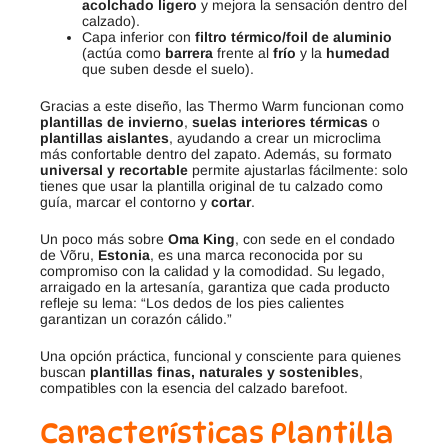
acolchado ligero
y mejora la sensación dentro del
calzado).
Capa inferior con
filtro térmico/foil de aluminio
(actúa como
barrera
frente al
frío
y la
humedad
que suben desde el suelo).
Gracias a este diseño, las Thermo Warm funcionan como
plantillas de invierno
,
suelas interiores térmicas
o
plantillas aislantes
, ayudando a crear un microclima
más confortable dentro del zapato. Además, su formato
universal y recortable
permite ajustarlas fácilmente: solo
tienes que usar la plantilla original de tu calzado como
guía, marcar el contorno y
cortar
.
Un poco más sobre
Oma King
, con sede en el condado
de Võru,
Estonia
, es una marca reconocida por su
compromiso con la calidad y la comodidad. Su legado,
arraigado en la artesanía, garantiza que cada producto
refleje su lema: “Los dedos de los pies calientes
garantizan un corazón cálido.”
Una opción práctica, funcional y consciente para quienes
buscan
plantillas finas, naturales y sostenibles
,
compatibles con la esencia del calzado barefoot.
Características
Plantilla