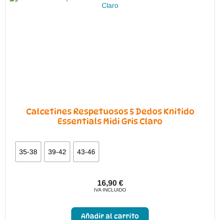
Calcetines Respetuosos 5 Dedos Knitido
Essentials Midi Gris Claro
35-38
39-42
43-46
16,90
€
IVA INCLUIDO
Este
producto
Añadir al carrito
tiene