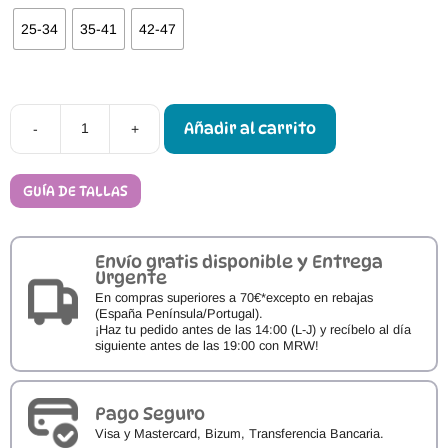
25-34
35-41
42-47
Añadir al carrito
-
+
Plantillas
Barefoot
OmaKing
Térmicas
GUÍA DE TALLAS
Thermo
Warm
TB-
200
Envío gratis disponible y Entrega
cantidad
Urgente
En compras superiores a 70€*excepto en rebajas
(España Península/Portugal).
¡Haz tu pedido antes de las 14:00 (L-J) y recíbelo al día
siguiente antes de las 19:00 con MRW!
Pago Seguro
Visa y Mastercard, Bizum, Transferencia Bancaria.