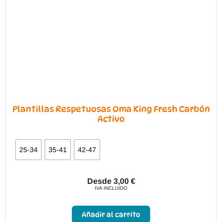
elegir
en
la
página
de
producto
Plantillas Respetuosas Oma King Fresh Carbón
Activo
25-34
35-41
42-47
Desde
3,00
€
IVA INCLUIDO
Este
producto
Añadir al carrito
tiene