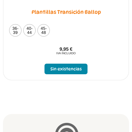
Plantillas Transición Ballop
36-
40-
45-
39
44
48
9,95
€
IVA INCLUIDO
Sin existencias