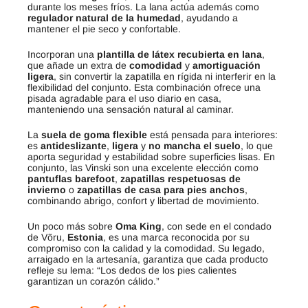
durante los meses fríos. La lana actúa además como
regulador natural de la humedad
, ayudando a
mantener el pie seco y confortable.
Incorporan una
plantilla de látex recubierta en lana
,
que añade un extra de
comodidad
y
amortiguación
ligera
, sin convertir la zapatilla en rígida ni interferir en la
flexibilidad del conjunto. Esta combinación ofrece una
pisada agradable para el uso diario en casa,
manteniendo una sensación natural al caminar.
La
suela de goma flexible
está pensada para interiores:
es
antideslizante
,
ligera
y
no mancha el suelo
, lo que
aporta seguridad y estabilidad sobre superficies lisas. En
conjunto, las Vinski son una excelente elección como
pantuflas barefoot
,
zapatillas respetuosas de
invierno
o
zapatillas de casa para pies anchos
,
combinando abrigo, confort y libertad de movimiento.
Un poco más sobre
Oma King
, con sede en el condado
de Võru,
Estonia
, es una marca reconocida por su
compromiso con la calidad y la comodidad. Su legado,
arraigado en la artesanía, garantiza que cada producto
refleje su lema: “Los dedos de los pies calientes
garantizan un corazón cálido.”