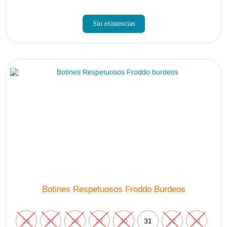
Sin existencias
Botines Respetuosos Froddo Burdeos
26
27
28
29
30
31
32
33