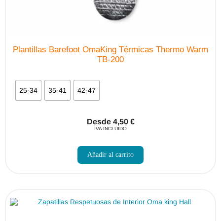
Plantillas Barefoot OmaKing Térmicas Thermo Warm
TB-200
25-34
35-41
42-47
Desde
4,50
€
IVA INCLUIDO
Este
producto
Añadir al carrito
tiene
múltiples
variantes.
Las
opciones
se
pueden
elegir
en