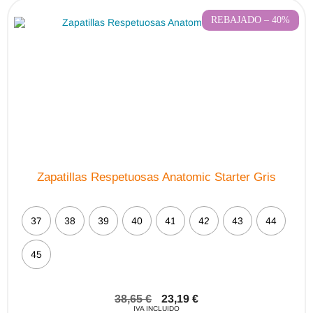
REBAJADO – 40%
Zapatillas Respetuosas Anatomic Starter Gris
37
38
39
40
41
42
43
44
45
38,65
€
23,19
€
IVA INCLUIDO