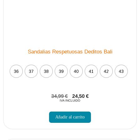
página
de
producto
Sandalias Respetuosas Deditos Bali
36
37
38
39
40
41
42
43
34,99
€
24,50
€
IVA INCLUIDO
Añadir al carrito