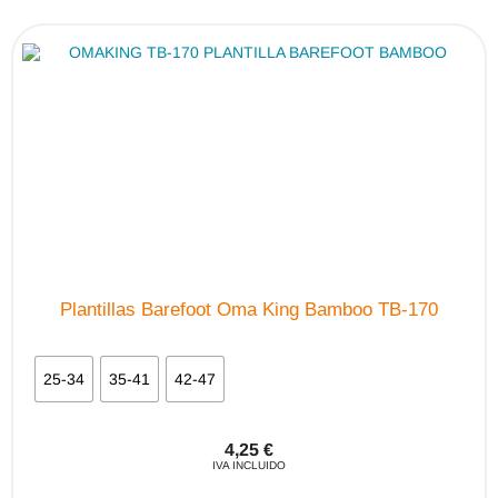
Las
opciones
se
pueden
elegir
en
la
página
de
producto
Plantillas Barefoot Oma King Bamboo TB-170
25-34
35-41
42-47
4,25
€
IVA INCLUIDO
Este