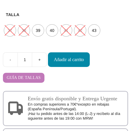
TALLA
37
38
39
40
41
42
43
Añadir al carrito
-
+
Zapatillas
Barefoot
de
Interior
GUÍA DE TALLAS
Oma
king
Vinski
cantidad
Envío gratis disponible y Entrega Urgente
En compras superiores a 70€*excepto en rebajas
(España Península/Portugal).
¡Haz tu pedido antes de las 14:00 (L-J) y recíbelo al día
siguiente antes de las 19:00 con MRW!