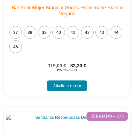
Barefoot Mujer Magical Shoes Promenade Blanco
Vegano
37
38
39
40
41
42
43
44
45
119,00
€
83,30
€
IVA INCLUIDO
Este
producto
Añadir al carrito
tiene
múltiples
variantes.
Las
opciones
se
pueden
REBAJADO – 30%
elegir
en
la