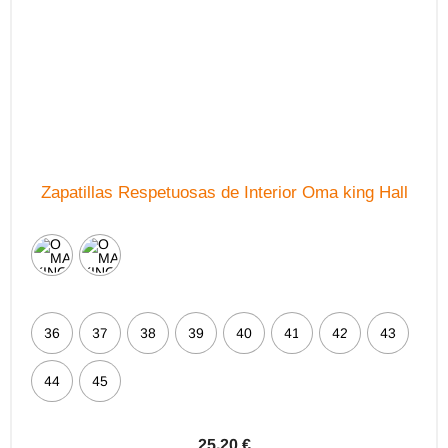
la
página
de
producto
Zapatillas Respetuosas de Interior Oma king Hall
36
37
38
39
40
41
42
43
44
45
25,20
€