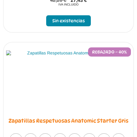
42,20
€
27,43
€
IVA INCLUIDO
Sin existencias
REBAJADO – 40%
Zapatillas Respetuosas Anatomic Starter Gris