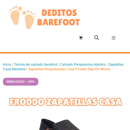
Saltar
al
contenido
Menú
Inicio
/
Tienda de calzado barefoot
/
Calzado Respetuoso Adultos
/
Zapatillas
Casa Barefoot
/ Zapatillas Respetuosas Casa Froddo Slip-On Wooly
REBAJADO – 10%