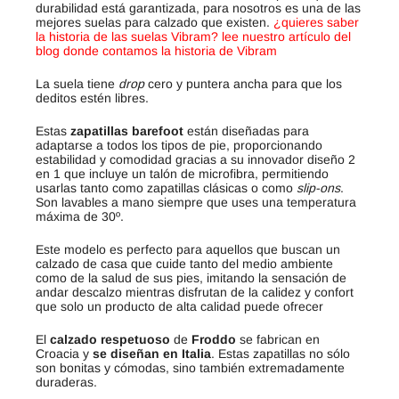
durabilidad está garantizada, para nosotros es una de las
mejores suelas para calzado que existen.
¿quieres saber
la historia de las suelas Vibram? lee nuestro artículo del
blog donde contamos la historia de Vibram
La suela tiene
drop
cero y puntera ancha para que los
deditos estén libres.
Estas
zapatillas barefoot
están diseñadas para
adaptarse a todos los tipos de pie, proporcionando
estabilidad y comodidad gracias a su innovador diseño 2
en 1 que incluye un talón de microfibra, permitiendo
usarlas tanto como zapatillas clásicas o como
slip-ons
.
Son lavables a mano siempre que uses una temperatura
máxima de 30º.
Este modelo es perfecto para aquellos que buscan un
calzado de casa que cuide tanto del medio ambiente
como de la salud de sus pies, imitando la sensación de
andar descalzo mientras disfrutan de la calidez y confort
que solo un producto de alta calidad puede ofrecer
El
calzado respetuoso
de
Froddo
se fabrican en
Croacia y
se diseñan en Italia
. Estas zapatillas no sólo
son bonitas y cómodas, sino también extremadamente
duraderas.