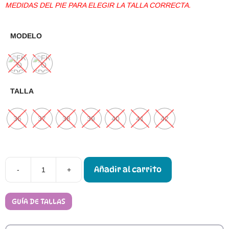
MEDIDAS DEL PIE PARA ELEGIR LA TALLA CORRECTA.
MODELO
TALLA
36
37
38
39
40
41
42
Añadir al carrito
-
+
Zapatillas
Respetuosas
Casa
Froddo
GUÍA DE TALLAS
Slip-
On
Wooly