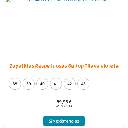
Zapatillas Respetuosas Ballop Tilava Violeta
38
39
40
41
42
43
89,95
€
IVA INCLUIDO
Sin existencias