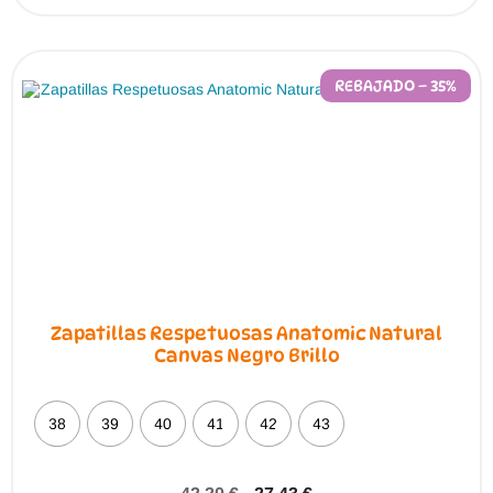
REBAJADO – 35%
Zapatillas Respetuosas Anatomic Natural
Canvas Negro Brillo
38
39
40
41
42
43