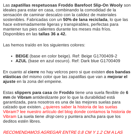
Las
zapatillas respetuosas
Froddo Barefoot Slip-On Wooly
son
ideales para estar en casa, combinando la comodidad de la
sensación de caminar descalzo con la calidez de materiales
sostenibles. Fabricadas con un
50% de lana reciclada
, lo que las
hace extremadamente ligeras y transpirables, perfectas para
mantener tus pies calientes durante los meses más fríos.
Disponibles en las
tallas 36 a 42.
Las hemos traído en los siguientes colores:
BEIGE
(base en color beige). Ref: Beige G1700409-2
AZUL
(base en azul oscuro). Ref: Dark blue G1700409
En cuanto al
cierre
no hay velcros pero si que existen
dos bandas
elásticas
del mismo color que las zapatillas que van a
mejorar el
ajuste
en la zona del empeine.
Estas
slippers para casa
de
Froddo
tiene una suela flexible de
6
mm
de
Vibram
antideslizante por lo que la durabilidad está
garantizada, para nosotros es una de las mejores suelas para
calzado que existen.
¿quieres saber la historia de las suelas
Vibram? lee nuestro artículo del blog donde contamos la historia de
Vibram
La suela tiene
drop
cero y puntera ancha para que los
deditos estén libres.
RECOMENDAMOS AGREGAR ENTRE 0.8 CM Y 1.2 CM A LAS