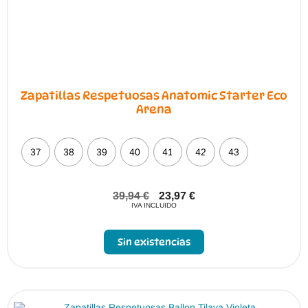
Zapatillas Respetuosas Anatomic Starter Eco
Arena
37
38
39
40
41
42
43
39,94
€
23,97
€
IVA INCLUIDO
Sin existencias