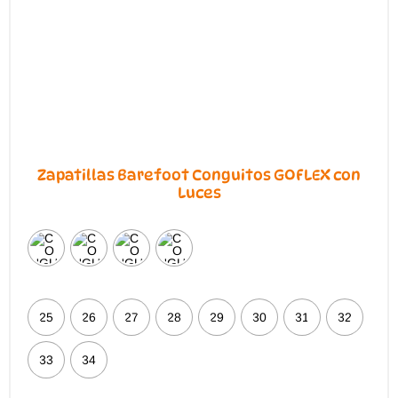
en
la
página
de
producto
Zapatillas Barefoot Conguitos GOFLEX con
Luces
25
26
27
28
29
30
31
32
33
34