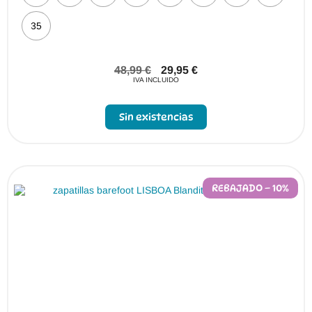
35
48,99
€
29,95
€
IVA INCLUIDO
Sin existencias
REBAJADO – 10%