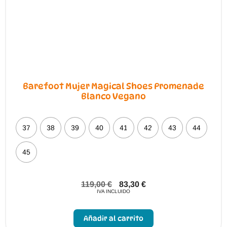
Barefoot Mujer Magical Shoes Promenade
Blanco Vegano
37
38
39
40
41
42
43
44
45
119,00
€
83,30
€
IVA INCLUIDO
Este
producto
Añadir al carrito
tiene