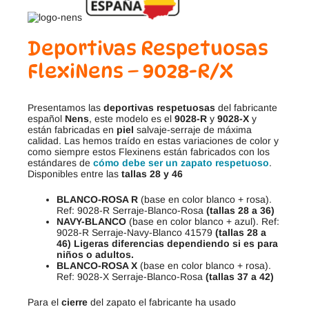
Deportivas Respetuosas
FlexiNens – 9028-R/X
Presentamos las
deportivas respetuosas
del fabricante
español
Nens
, este modelo es el
9028-R
y
9028-X
y
están fabricadas en
piel
salvaje-serraje de máxima
calidad. Las hemos traído en estas variaciones de color y
como siempre estos Flexinens están fabricados con los
estándares de
cómo debe ser un zapato respetuoso
.
Disponibles entre las
tallas 28 y 46
BLANCO-ROSA R
(base en color blanco + rosa).
Ref: 9028-R Serraje-Blanco-Rosa
(tallas 28 a 36)
NAVY-BLANCO
(base en color blanco + azul). Ref:
9028-R Serraje-Navy-Blanco 41579
(tallas 28 a
46) Ligeras diferencias dependiendo si es para
niños o adultos.
BLANCO-ROSA X
(base en color blanco + rosa).
Ref: 9028-X Serraje-Blanco-Rosa
(tallas 37 a 42)
Para el
cierre
del zapato el fabricante ha usado