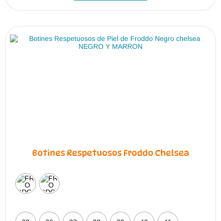
múltiples
variantes.
Las
opciones
se
pueden
elegir
en
la
página
de
producto
Botines Respetuosos Froddo Chelsea