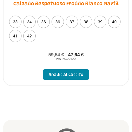
Calzado Respetuoso Froddo Blanco Marfil
33
34
35
36
37
38
39
40
41
42
59,54
€
47,64
€
IVA INCLUIDO
Este
producto
Añadir al carrito
tiene
múltiples
variantes.
Las
opciones
se
pueden
elegir
en
la
página
de