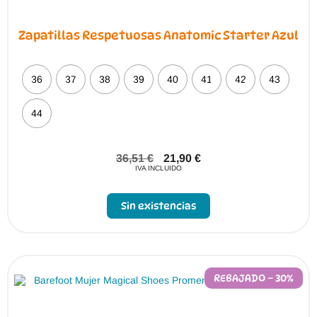
Zapatillas Respetuosas Anatomic Starter Azul
36
37
38
39
40
41
42
43
44
36,51
€
21,90
€
IVA INCLUIDO
Sin existencias
REBAJADO – 30%