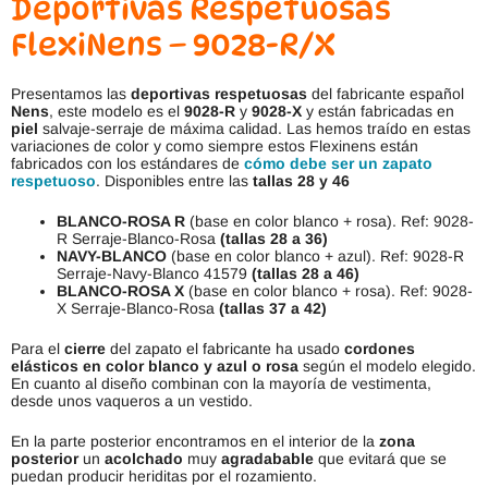
Deportivas Respetuosas
FlexiNens – 9028-R/X
Presentamos las
deportivas respetuosas
del fabricante español
Nens
, este modelo es el
9028-R
y
9028-X
y están fabricadas en
piel
salvaje-serraje de máxima calidad. Las hemos traído en estas
variaciones de color y como siempre estos Flexinens están
fabricados con los estándares de
cómo debe ser un zapato
respetuoso
. Disponibles entre las
tallas 28 y 46
BLANCO-ROSA R
(base en color blanco + rosa). Ref: 9028-
R Serraje-Blanco-Rosa
(tallas 28 a 36)
NAVY-BLANCO
(base en color blanco + azul). Ref: 9028-R
Serraje-Navy-Blanco 41579
(tallas 28 a 46)
BLANCO-ROSA X
(base en color blanco + rosa). Ref: 9028-
X Serraje-Blanco-Rosa
(tallas 37 a 42)
Para el
cierre
del zapato el fabricante ha usado
cordones
elásticos en color blanco y azul o rosa
según el modelo elegido.
En cuanto al diseño combinan con la mayoría de vestimenta,
desde unos vaqueros a un vestido.
En la parte posterior encontramos en el interior de la
zona
posterior
un
acolchado
muy
agradabable
que evitará que se
puedan producir heriditas por el rozamiento.