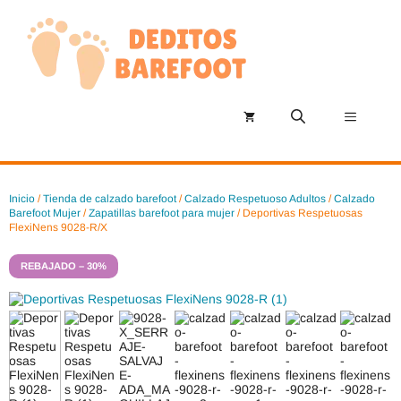
Saltar
al
contenido
Menú
Inicio
/
Tienda de calzado barefoot
/
Calzado Respetuoso Adultos
/
Calzado
Barefoot Mujer
/
Zapatillas barefoot para mujer
/ Deportivas Respetuosas
FlexiNens 9028-R/X
REBAJADO – 30%