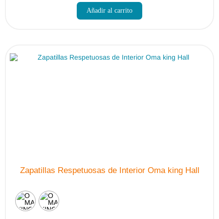
producto
Añadir al carrito
tiene
múltiples
variantes.
Las
opciones
se
pueden
elegir
en
la
página
de
producto
Zapatillas Respetuosas de Interior Oma king Hall