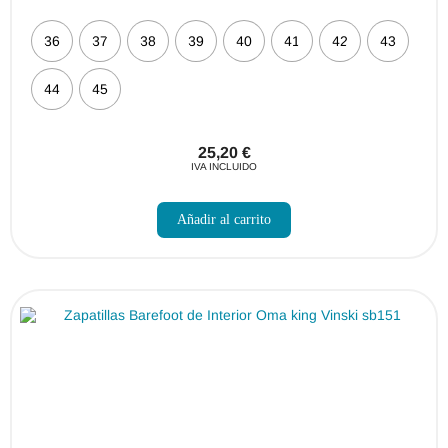
36
37
38
39
40
41
42
43
44
45
25,20
€
IVA INCLUIDO
Este
producto
Añadir al carrito
tiene
múltiples
variantes.
Las
opciones
se
pueden
elegir
en
la
página
de
producto