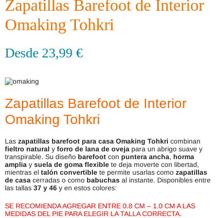
Zapatillas Barefoot de Interior
Omaking Tohkri
Desde
23,99
€
Zapatillas Barefoot de Interior
Omaking Tohkri
Las
zapatillas barefoot para casa Omaking Tohkri
combinan
fieltro natural
y
forro de lana de oveja
para un abrigo suave y
transpirable. Su diseño
barefoot
con
puntera ancha
,
horma
amplia
y
suela de goma flexible
te deja moverte con libertad,
mientras el
talón convertible
te permite usarlas como
zapatillas
de casa
cerradas o como
babuchas
al instante. Disponibles entre
las tallas
37 y 46
y en estos colores:
SE RECOMIENDA AGREGAR ENTRE 0.8 CM – 1.0 CM A LAS
MEDIDAS DEL PIE PARA ELEGIR LA TALLA CORRECTA.