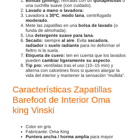
Bolitas (pilling):
retíralas con un
quitapelusas
o
una cuchilla suave (con cuidado).
Lavado a mano o lavadora:
Lavadora a
30ºC
,
modo lana
, centrifugado
moderado
.
Mete las zapatillas en una
bolsa de lavado
(o
funda de almohada).
Usa
detergente suave para lana
.
Secado:
siempre
al aire
. Evita
secadora
,
radiador
o
suelo radiante
para no deformar el
fieltro ni la suela.
Etiqueta de cuero:
ten en cuenta que los lavados
pueden
cambiar ligeramente su aspecto
.
Tip pro:
ventílalas tras el uso (10–15 min) y
alterna con calcetines finos si quieres alargar la
vida del interior y mantener la sensación “mullida”.
Características
Zapatillas
Barefoot de Interior Oma
king Vinski
Color en gris
Fabricante: Oma King
Puntera ancha / horma amplia
para mayor