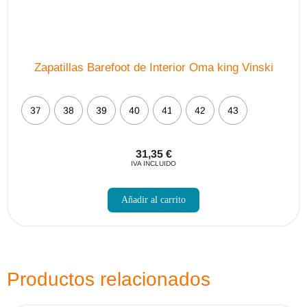
Zapatillas Barefoot de Interior Oma king Vinski
37
38
39
40
41
42
43
31,35
€
IVA INCLUIDO
Este
producto
Añadir al carrito
tiene
múltiples
variantes.
Las
opciones
se
pueden
Productos relacionados
elegir
en
la