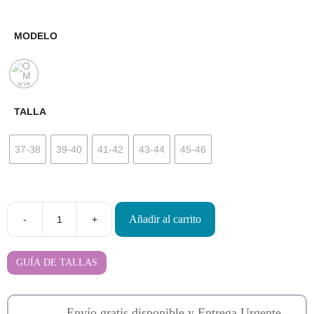
MODELO
TALLA
37-38
39-40
41-42
43-44
45-46
Añadir al carrito
-
+
Zapatillas
Barefoot
de
Interior
GUÍA DE TALLAS
Omaking
Tohkri
cantidad
Envío gratis disponible y Entrega Urgente