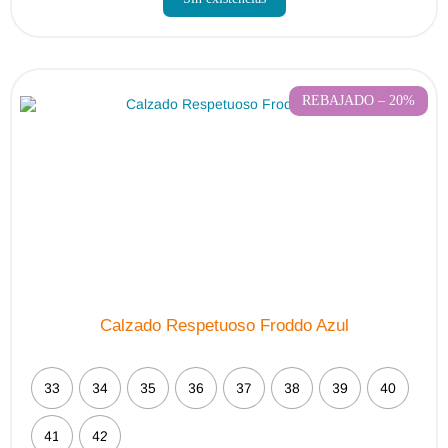
REBAJADO – 20%
Calzado Respetuoso Froddo Azul
33
34
35
36
37
38
39
40
41
42