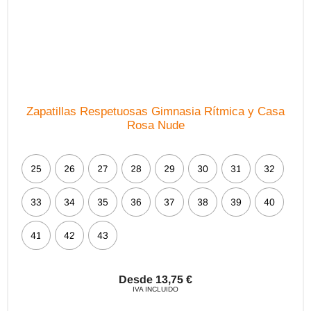
de
producto
Zapatillas Respetuosas Gimnasia Rítmica y Casa
Rosa Nude
25
26
27
28
29
30
31
32
33
34
35
36
37
38
39
40
41
42
43
Desde
13,75
€
IVA INCLUIDO
Este