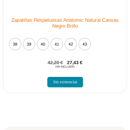
Zapatillas Respetuosas Anatomic Natural Canvas
Negro Brillo
38
39
40
41
42
43
42,20
€
27,43
€
IVA INCLUIDO
Sin existencias