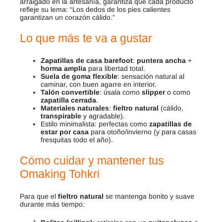
arraigado en la artesanía, garantiza que cada producto
refleje su lema: “Los dedos de los pies calientes
garantizan un corazón cálido.”
Lo que más te va a gustar
Zapatillas de casa barefoot
:
puntera ancha
+
horma amplia
para libertad total.
Suela de goma flexible
: sensación natural al
caminar, con buen agarre en interior.
Talón convertible
: úsala como
slipper
o como
zapatilla cerrada
.
Materiales naturales
:
fieltro natural
(cálido,
transpirable
y agradable).
Estilo minimalista: perfectas como
zapatillas de
estar por casa
para otoño/invierno (y para casas
fresquitas todo el año).
Cómo cuidar y mantener tus
Omaking Tohkri
Para que el
fieltro natural
se mantenga bonito y suave
durante más tiempo: