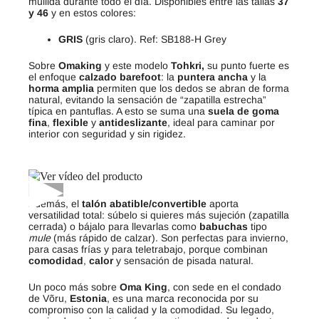
mullida durante todo el día. Disponibles entre las tallas
37
y 46
y en estos colores:
GRIS
(gris claro). Ref: SB188-H Grey
Sobre
Omaking
y este modelo
Tohkri,
su punto fuerte es
el enfoque
calzado barefoot
: la
puntera ancha
y la
horma amplia
permiten que los dedos se abran de forma
natural, evitando la sensación de “zapatilla estrecha”
típica en pantuflas. A esto se suma una
suela de goma
fina
,
flexible
y
antideslizante
, ideal para caminar por
interior con seguridad y sin rigidez.
▶
Además, el
talón abatible/convertible
aporta
versatilidad total: súbelo si quieres más sujeción (zapatilla
cerrada) o bájalo para llevarlas como
babuchas
tipo
mule
(más rápido de calzar). Son perfectas para invierno,
para casas frías y para teletrabajo, porque combinan
comodidad
,
calor
y sensación de pisada natural.
Un poco más sobre
Oma King
, con sede en el condado
de Võru,
Estonia
, es una marca reconocida por su
compromiso con la calidad y la comodidad. Su legado,