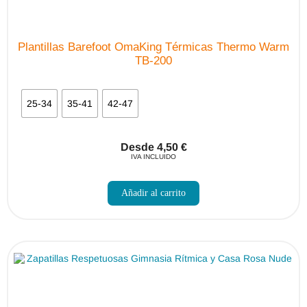
Plantillas Barefoot OmaKing Térmicas Thermo Warm
TB-200
25-34
35-41
42-47
Desde
4,50
€
IVA INCLUIDO
Este
producto
Añadir al carrito
tiene
múltiples
variantes.
Las
opciones
se
pueden
elegir
en
la
página