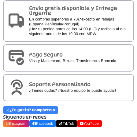
Sport
Rizo
Envío gratis disponible y Entrega
en
Urgente
Soleta
En compras superiores a 70€*excepto en rebajas
cantidad
(España Península/Portugal).
¡Haz tu pedido antes de las 14:00 (L-J) y recíbelo al día
siguiente antes de las 19:00 con MRW!
Pago Seguro
Visa y Mastercard, Bizum, Transferencia Bancaria.
Soporte Personalizado
¿Tienes dudas? ¡Nuestro equipo te puede ayudar!
¿Te gusta? Compártelo
Síguenos en redes
Instagram
Facebook
TikTok
YouTube