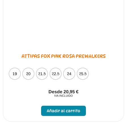
en
la
página
de
producto
ATTIPAS FOX PINK ROSA PREWALKERS
19
20
21.5
22.5
24
25.5
Desde
20,95
€
IVA INCLUIDO
Este
producto
Añadir al carrito
tiene
múltiples
variantes.
Las