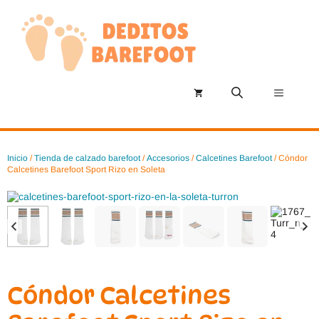
Saltar
al
contenido
Menú
Inicio
/
Tienda de calzado barefoot
/
Accesorios
/
Calcetines Barefoot
/ Cóndor
Calcetines Barefoot Sport Rizo en Soleta
Cóndor Calcetines