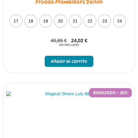
Froddo Prewalkers Denim
17
18
19
20
21
22
23
24
40,85
€
24,02
€
IVA INCLUIDO
Este
producto
Añadir al carrito
tiene
múltiples
variantes.
Las
opciones
se
pueden
REBAJADO – 30%
elegir
en
la
página
de
producto