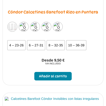
Cóndor Calcetines Barefoot Rizo en Puntera
4 – 23-26
6 – 27-31
8 – 32-35
10 – 36-39
Desde
9,50
€
IVA INCLUIDO
Este
producto
Añadir al carrito
tiene
múltiples
variantes.
Las
opciones
se
pueden
elegir