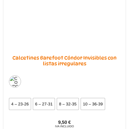
en
la
página
de
producto
Calcetines Barefoot Cóndor Invisibles con
listas irregulares
4 – 23-26
6 – 27-31
8 – 32-35
10 – 36-39
9,50
€
IVA INCLUIDO