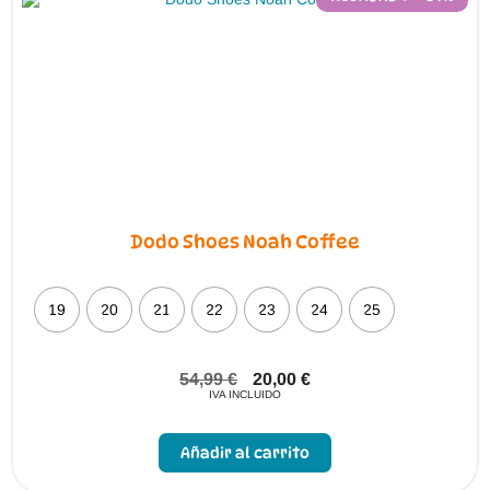
producto
Dodo Shoes Noah Coffee
19
20
21
22
23
24
25
54,99
€
20,00
€
IVA INCLUIDO
Este
producto
Añadir al carrito
tiene
múltiples