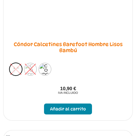
producto
Cóndor Calcetines Barefoot Hombre Lisos
Bambú
10,90
€
IVA INCLUIDO
Este
producto
Añadir al carrito
tiene
múltiples
variantes.
Las
opciones
se