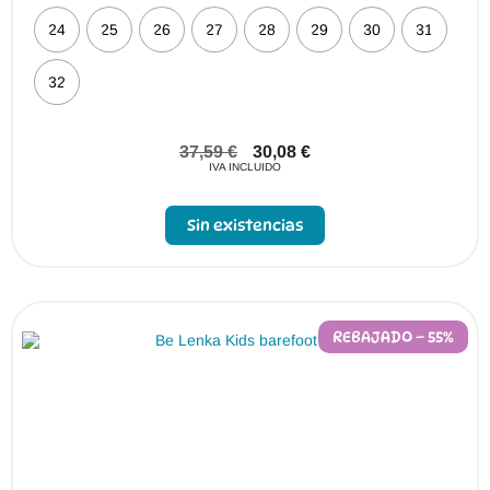
24
25
26
27
28
29
30
31
32
37,59
€
30,08
€
IVA INCLUIDO
Sin existencias
REBAJADO – 55%