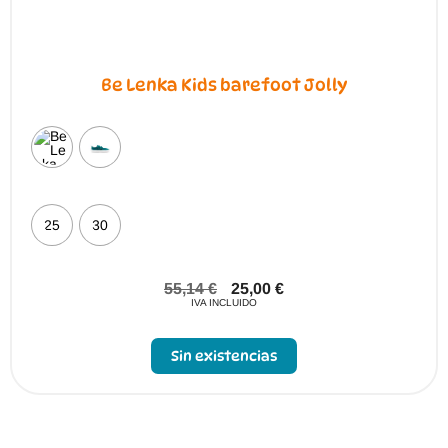
Be Lenka Kids barefoot Jolly
25
30
55,14
€
25,00
€
IVA INCLUIDO
Sin existencias