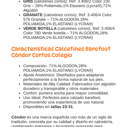
GRIS
(calcetines cortos). Ref: 3.406/2 Color 230
Gris – 28% Poliamida,1% Elastano (Lycra®),71%
Algodón
GRANATE
(calcetines cortos). Ref: 3.406/4 Color
575 Granate – 71% ALGODON,28%
POLIAMIDA,1% ELASTANO (LYCRA®)
VERDE BOTELLA
(calcetines cortos). Ref: 3.406/4
Color 780 Verde botella – 71% ALGODON,28%
POLIAMIDA,1% ELASTANO (LYCRA®)
Características Calcetines Barefoot
Cóndor Cortos Colegio
Composición: 71% ALGODON,28%
POLIAMIDA,1% ELASTANO (LYCRA®)
Ajuste Anatómico: Diseñados para adaptarse
perfectamente a la forma natural de tus pies.
Materiales de Alta Calidad: Fabricados con algodón
duradero y transpirable y otros materiales.
Confort: puntera ancha para mayor comodidad.
Uso Ideal: Perfectos para calzado barefoot,
promoviendo una experiencia de uso natural.
Disponibles en
tallas
23-31
.
Cóndor
es una marca española con más de un siglo de
tradición, conocida por su calidad y diseño en calcetería,
combinando artesanía y tecnología avanzada para