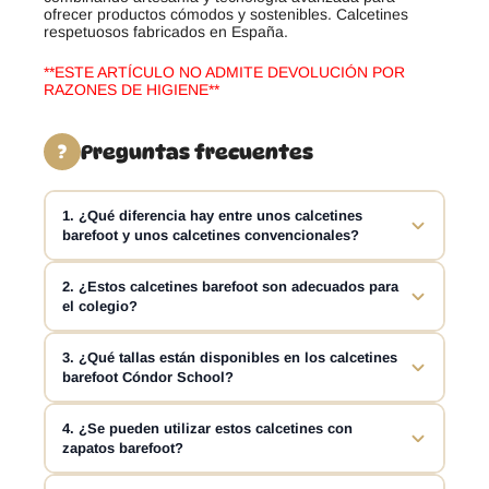
ofrecer productos cómodos y sostenibles. Calcetines
respetuosos fabricados en España.
**ESTE ARTÍCULO NO ADMITE DEVOLUCIÓN POR
RAZONES DE HIGIENE**
Preguntas frecuentes
?
1. ¿Qué diferencia hay entre unos calcetines
barefoot y unos calcetines convencionales?
Los calcetines barefoot están diseñados para adaptarse
2. ¿Estos calcetines barefoot son adecuados para
el colegio?
mejor a la forma natural del pie y evitar una compresión
excesiva en la zona de los dedos. Los calcetines
barefoot Cóndor School ofrecen un ajuste anatómico y
Sí. Los calcetines barefoot Cóndor School están
3. ¿Qué tallas están disponibles en los calcetines
cómodo, ideal para combinarlos con calzado respetuoso
barefoot Cóndor School?
pensados para el uso diario y son una buena opción
o barefoot infantil.
como calcetines colegiales infantiles. Su composición
con un 71 % de algodón proporciona comodidad y
Este modelo está disponible en diferentes tallas
4. ¿Se pueden utilizar estos calcetines con
transpirabilidad durante las horas de clase.
zapatos barefoot?
infantiles, desde 12-24 meses hasta la talla 31, según el
color y la variante seleccionada. Recomendamos