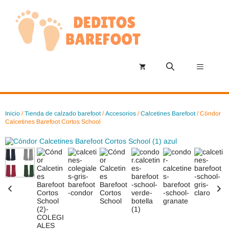
Saltar
al
contenido
Menú
Inicio
/
Tienda de calzado barefoot
/
Accesorios
/
Calcetines Barefoot
/ Cóndor
Calcetines Barefoot Cortos School