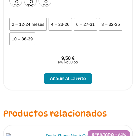
2 – 12-24 meses
4 – 23-26
6 – 27-31
8 – 32-35
10 – 36-39
9,50
€
IVA INCLUIDO
Este
producto
Añadir al carrito
tiene
múltiples
variantes.
Las
opciones
se
pueden
Productos relacionados
elegir
en
la
página
de
REBAJADO – 64%