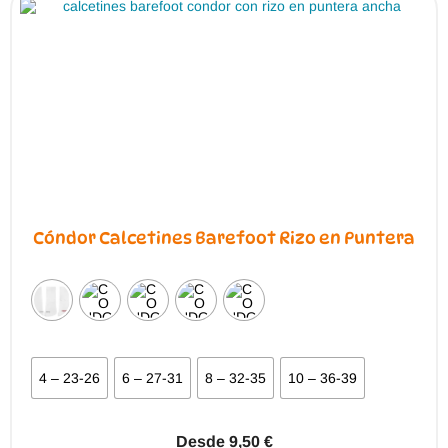
pueden
elegir
en
la
página
de
producto
Cóndor Calcetines Barefoot Rizo en Puntera
4 – 23-26
6 – 27-31
8 – 32-35
10 – 36-39
Desde
9,50
€