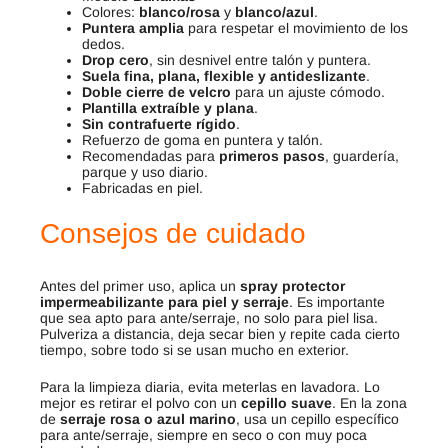
Colores:
blanco/rosa
y
blanco/azul
.
Puntera amplia
para respetar el movimiento de los
dedos.
Drop cero
, sin desnivel entre talón y puntera.
Suela fina, plana, flexible y antideslizante
.
Doble cierre de velcro
para un ajuste cómodo.
Plantilla extraíble y plana
.
Sin contrafuerte rígido
.
Refuerzo de goma en puntera y talón.
Recomendadas para
primeros pasos
, guardería,
parque y uso diario.
Fabricadas en piel.
Consejos de cuidado
Antes del primer uso, aplica un
spray protector
impermeabilizante para piel y serraje
. Es importante
que sea apto para ante/serraje, no solo para piel lisa.
Pulveriza a distancia, deja secar bien y repite cada cierto
tiempo, sobre todo si se usan mucho en exterior.
Para la limpieza diaria, evita meterlas en lavadora. Lo
mejor es retirar el polvo con un
cepillo suave
. En la zona
de
serraje rosa o azul marino
, usa un cepillo específico
para ante/serraje, siempre en seco o con muy poca