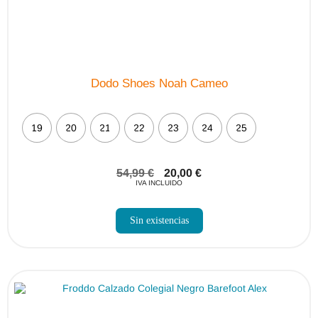
Dodo Shoes Noah Cameo
19
20
21
22
23
24
25
54,99
€
20,00
€
IVA INCLUIDO
Sin existencias