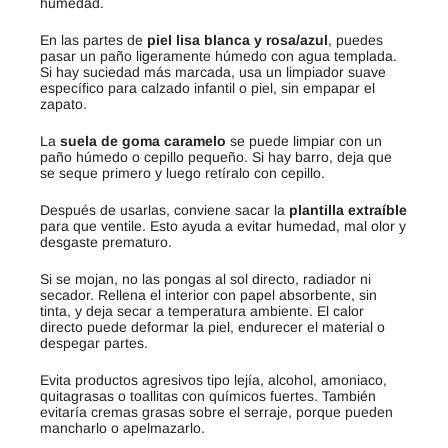
humedad.
En las partes de
piel lisa blanca y rosa/azul
, puedes
pasar un paño ligeramente húmedo con agua templada.
Si hay suciedad más marcada, usa un limpiador suave
específico para calzado infantil o piel, sin empapar el
zapato.
La
suela de goma caramelo
se puede limpiar con un
paño húmedo o cepillo pequeño. Si hay barro, deja que
se seque primero y luego retíralo con cepillo.
Después de usarlas, conviene sacar la
plantilla extraíble
para que ventile. Esto ayuda a evitar humedad, mal olor y
desgaste prematuro.
Si se mojan, no las pongas al sol directo, radiador ni
secador. Rellena el interior con papel absorbente, sin
tinta, y deja secar a temperatura ambiente. El calor
directo puede deformar la piel, endurecer el material o
despegar partes.
Evita productos agresivos tipo lejía, alcohol, amoniaco,
quitagrasas o toallitas con químicos fuertes. También
evitaría cremas grasas sobre el serraje, porque pueden
mancharlo o apelmazarlo.