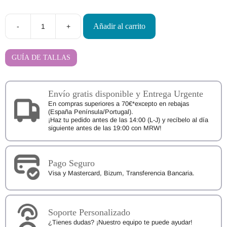
Añadir al carrito
-
+
Deportivas
Respetuosas
Blanditos
by
GUÍA DE TALLAS
Crio’s
Bahamas
cantidad
Envío gratis disponible y Entrega Urgente
En compras superiores a 70€*excepto en rebajas
(España Península/Portugal).
¡Haz tu pedido antes de las 14:00 (L-J) y recíbelo al día
siguiente antes de las 19:00 con MRW!
Pago Seguro
Visa y Mastercard, Bizum, Transferencia Bancaria.
Soporte Personalizado
¿Tienes dudas? ¡Nuestro equipo te puede ayudar!