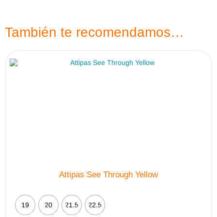
plantilla extraíble y déjalas secar a temperatura ambiente,
evitando sol directo, radiador o secador.
También te recomendamos…
Attipas See Through Yellow
19
20
21.5
22.5