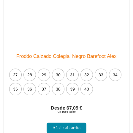
Froddo Calzado Colegial Negro Barefoot Alex
27
28
29
30
31
32
33
34
35
36
37
38
39
40
Desde
67,09
€
IVA INCLUIDO
Este
producto
Añadir al carrito
tiene