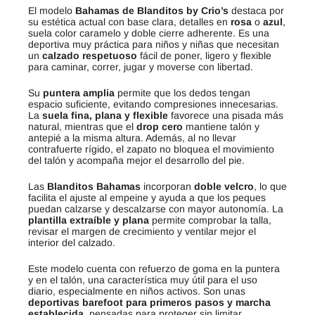
El modelo
Bahamas de Blanditos by Crio’s
destaca por
su estética actual con base clara, detalles en
rosa
o
azul
,
suela color caramelo y doble cierre adherente. Es una
deportiva muy práctica para niños y niñas que necesitan
un
calzado respetuoso
fácil de poner, ligero y flexible
para caminar, correr, jugar y moverse con libertad.
Su
puntera amplia
permite que los dedos tengan
espacio suficiente, evitando compresiones innecesarias.
La
suela fina, plana y flexible
favorece una pisada más
natural, mientras que el
drop cero
mantiene talón y
antepié a la misma altura. Además, al no llevar
contrafuerte rígido, el zapato no bloquea el movimiento
del talón y acompaña mejor el desarrollo del pie.
Las
Blanditos Bahamas
incorporan
doble velcro
, lo que
facilita el ajuste al empeine y ayuda a que los peques
puedan calzarse y descalzarse con mayor autonomía. La
plantilla extraíble y plana
permite comprobar la talla,
revisar el margen de crecimiento y ventilar mejor el
interior del calzado.
Este modelo cuenta con refuerzo de goma en la puntera
y en el talón, una característica muy útil para el uso
diario, especialmente en niños activos. Son unas
deportivas barefoot para primeros pasos y marcha
establecida
, pensadas para proteger sin limitar,