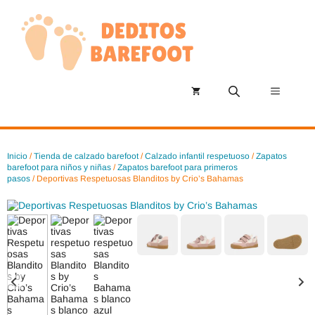
Saltar
al
contenido
Menú
Inicio
/
Tienda de calzado barefoot
/
Calzado infantil respetuoso
/
Zapatos
barefoot para niños y niñas
/
Zapatos barefoot para primeros
pasos
/ Deportivas Respetuosas Blanditos by Crio’s Bahamas