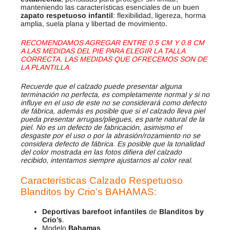
manteniendo las características esenciales de un buen
zapato respetuoso infantil
: flexibilidad, ligereza, horma
amplia, suela plana y libertad de movimiento.
RECOMENDAMOS AGREGAR ENTRE 0.5 CM Y 0.8 CM
A LAS MEDIDAS DEL PIE PARA ELEGIR LA TALLA
CORRECTA. LAS MEDIDAS QUE OFRECEMOS SON DE
LA PLANTILLA.
Recuerde que el calzado puede presentar alguna
terminación no perfecta, es completamente normal y si no
influye en el uso de este no se considerará como defecto
de fábrica, además es posible que si el calzado lleva piel
pueda presentar arrugas/pliegues, es parte natural de la
piel. No es un defecto de fabricación, asimismo el
desgaste por el uso o por la abrasión/rozamiento no se
considera defecto de fábrica. Es posible que la tonalidad
del color mostrada en las fotos difiera del calzado
recibido, intentamos siempre ajustarnos al color real.
Características Calzado Respetuoso
Blanditos by Crio’s BAHAMAS
:
Deportivas barefoot infantiles
de
Blanditos by
Crio’s
.
Modelo
Bahamas