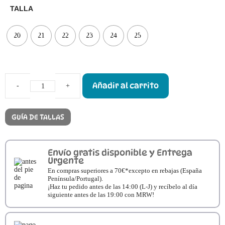
TALLA
20
21
22
23
24
25
Añadir al carrito
Botas
Dodo
Shoes
Noah
GUÍA DE TALLAS
Coffee
cantidad
Envío gratis disponible y Entrega
Urgente
En compras superiores a 70€*excepto en rebajas (España
Península/Portugal).
¡Haz tu pedido antes de las 14:00 (L-J) y recíbelo al día
siguiente antes de las 19:00 con MRW!