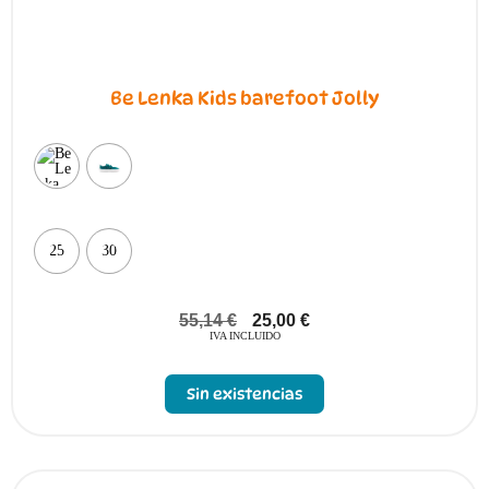
Be Lenka Kids barefoot Jolly
25
30
55,14
€
25,00
€
IVA INCLUIDO
Sin existencias