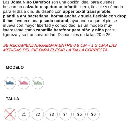
Las
Joma Nino Barefoot
son una opción ideal para quienes
buscan un
calzado respetuoso infantil
ligero, flexible y cómodo
para el día a día. Su diseño con
upper textil transpirable
,
plantilla antibacteriana
,
horma ancha
y
suela flexible con drop
0 mm
favorece una
pisada natural
, ayudando a que el pie se
mueva con mayor libertad y comodidad. Es un modelo muy
interesante como
zapatilla barefoot para niño y niña
por su
ligereza y su transpirabilidad. Disponibles en tallas 20 a 26.
SE RECOMIENDA AGREGAR ENTRE 0.8 CM – 1.2 CM A LAS
MEDIDAS DEL PIE PARA ELEGIR LA TALLA CORRECTA.
MODELO
TALLA
20
21
22
23
24
25
26