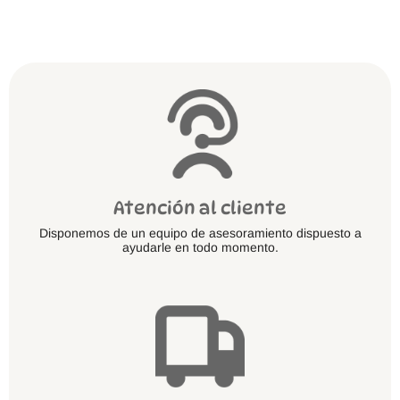
se
pueden
elegir
en
la
página
de
producto
Atención al cliente
Disponemos de un equipo de asesoramiento dispuesto a
ayudarle en todo momento.