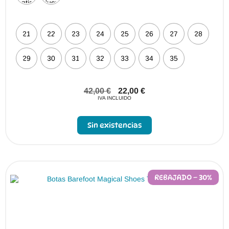
21
22
23
24
25
26
27
28
29
30
31
32
33
34
35
42,00
€
22,00
€
IVA INCLUIDO
Sin existencias
REBAJADO – 30%