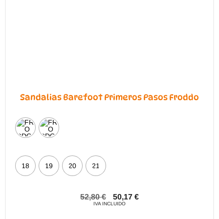
en
la
página
de
producto
Sandalias Barefoot Primeros Pasos Froddo
18
19
20
21
52,80
€
50,17
€
IVA INCLUIDO
Este