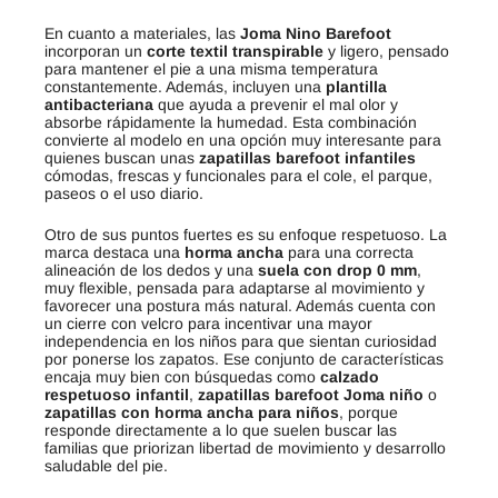
En cuanto a materiales, las
Joma Nino Barefoot
incorporan un
corte textil transpirable
y ligero, pensado
para mantener el pie a una misma temperatura
constantemente. Además, incluyen una
plantilla
antibacteriana
que ayuda a prevenir el mal olor y
absorbe rápidamente la humedad. Esta combinación
convierte al modelo en una opción muy interesante para
quienes buscan unas
zapatillas barefoot infantiles
cómodas, frescas y funcionales para el cole, el parque,
paseos o el uso diario.
Otro de sus puntos fuertes es su enfoque respetuoso. La
marca destaca una
horma ancha
para una correcta
alineación de los dedos y una
suela con drop 0 mm
,
muy flexible, pensada para adaptarse al movimiento y
favorecer una postura más natural. Además cuenta con
un cierre con velcro para incentivar una mayor
independencia en los niños para que sientan curiosidad
por ponerse los zapatos. Ese conjunto de características
encaja muy bien con búsquedas como
calzado
respetuoso infantil
,
zapatillas barefoot Joma niño
o
zapatillas con horma ancha para niños
, porque
responde directamente a lo que suelen buscar las
familias que priorizan libertad de movimiento y desarrollo
saludable del pie.