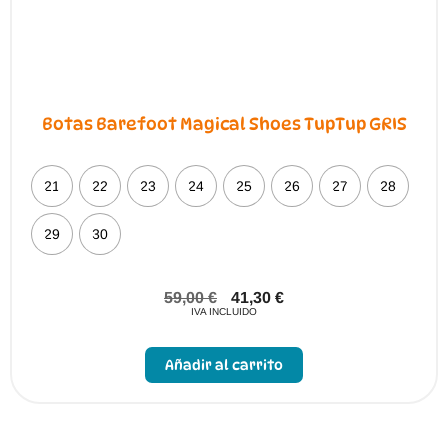
Botas Barefoot Magical Shoes TupTup GRIS
21
22
23
24
25
26
27
28
29
30
59,00
€
41,30
€
IVA INCLUIDO
Este
producto
Añadir al carrito
tiene
múltiples
variantes.
Las
opciones