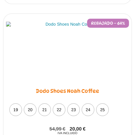
REBAJADO – 64%
Dodo Shoes Noah Coffee
19
20
21
22
23
24
25
54,99
€
20,00
€
IVA INCLUIDO