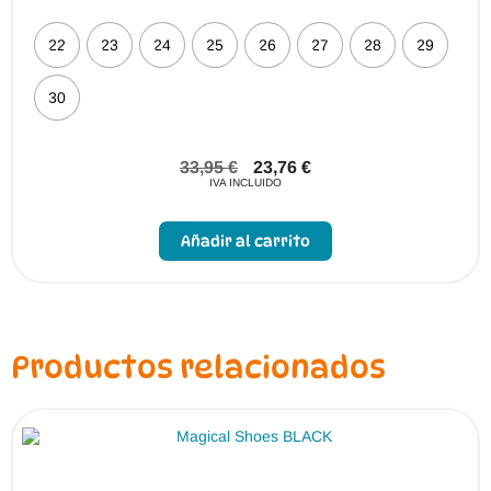
22
23
24
25
26
27
28
29
30
33,95
€
23,76
€
IVA INCLUIDO
Este
producto
Añadir al carrito
tiene
múltiples
variantes.
Las
opciones
se
pueden
Productos relacionados
elegir
en
la
página
de
producto