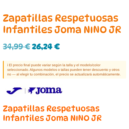
Zapatillas Respetuosas
Infantiles Joma NINO JR
34,99
€
26,24
€
ℹ️ El precio final puede variar según la talla y el modelo/color
seleccionado. Algunos modelos o tallas pueden tener descuento y otros
no — al elegir tu combinación, el precio se actualizará automáticamente.
Zapatillas Respetuosas
Infantiles Joma NINO JR