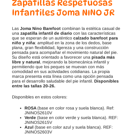
Zapatillas Respetuosas
Infantiles Joma NINO JR
Las
Joma Nino Barefoot
combinan la estética casual de
una
zapatilla infantil de diario
con las características
que se esperan de un auténtico
calzado barefoot para
niño y niña
: amplitud en la zona de los dedos, base
plana, gran flexibilidad, ligereza y una construcción
pensada para acompañar el movimiento natural del pie.
Su diseño está orientado a favorecer una
pisada más
libre y natural
, mejorando la biomecánica infantil y
permitiendo que los peques se muevan con más
comodidad en sus actividades cotidianas. La propia
marca presenta esta línea como una opción pensada
para el desarrollo saludable del pie infantil.
Disponibles
entre las tallas 20-26.
Disponibles en estos colores:
ROSA
(base en color rosa y suela blanca). Ref:
JNINOS2610V
Verde
(base en color verde y suela blanca). REF:
JNINOS2615V
Azul
(base en color azul y suela blanca). REF:
JNINOS2603V