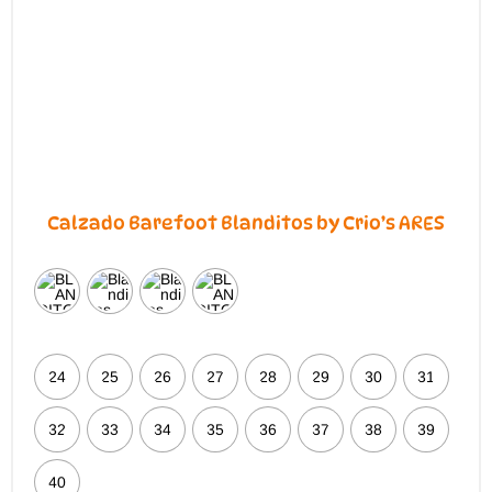
Calzado Barefoot Blanditos by Crio’s ARES
24
25
26
27
28
29
30
31
32
33
34
35
36
37
38
39
40