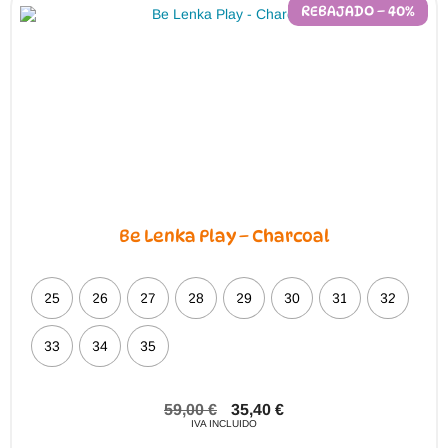
REBAJADO – 40%
Be Lenka Play – Charcoal
25
26
27
28
29
30
31
32
33
34
35
59,00
€
35,40
€
IVA INCLUIDO