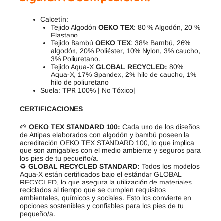
Calcetín:
Tejido Algodón
OEKO TEX
: 80 % Algodón, 20 %
Elastano.
Tejido Bambú
OEKO TEX
: 38% Bambú, 26%
algodón, 20% Poliéster, 10% Nylon, 3% caucho,
3% Poliuretano.
Tejido Aqua-X
GLOBAL RECYCLED:
80%
Aqua-X, 17% Spandex, 2% hilo de caucho, 1%
hilo de poliuretano
Suela: TPR 100% | No Tóxico|
CERTIFICACIONES
🌱
OEKO TEX STANDARD 100:
Cada uno de los diseños
de Attipas elaborados con algodón y bambú poseen la
acreditación OEKO TEX STANDARD 100, lo que implica
que son amigables con el medio ambiente y seguros para
los pies de tu pequeño/a.
♻️
GLOBAL RECYCLED STANDARD:
Todos los modelos
Aqua-X están certificados bajo el estándar GLOBAL
RECYCLED, lo que asegura la utilización de materiales
reciclados al tiempo que se cumplen requisitos
ambientales, químicos y sociales. Esto los convierte en
opciones sostenibles y confiables para los pies de tu
pequeño/a.