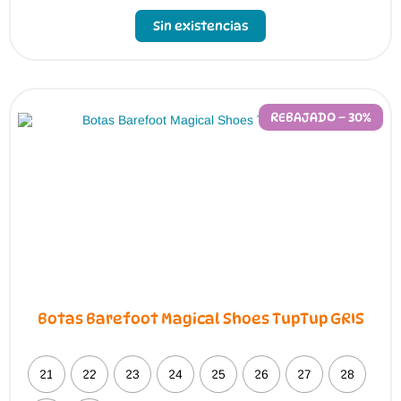
Sin existencias
REBAJADO – 30%
Botas Barefoot Magical Shoes TupTup GRIS
21
22
23
24
25
26
27
28