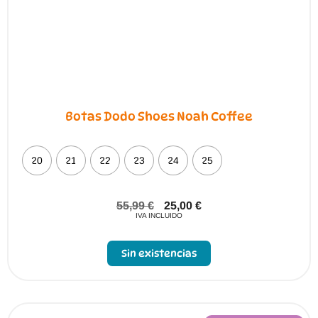
Botas Dodo Shoes Noah Coffee
20
21
22
23
24
25
55,99
€
25,00
€
IVA INCLUIDO
Sin existencias