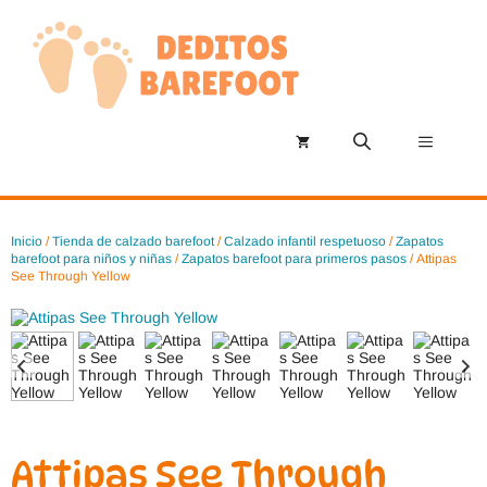
Saltar
al
contenido
Menú
Inicio
/
Tienda de calzado barefoot
/
Calzado infantil respetuoso
/
Zapatos
barefoot para niños y niñas
/
Zapatos barefoot para primeros pasos
/ Attipas
See Through Yellow
Attipas See Through