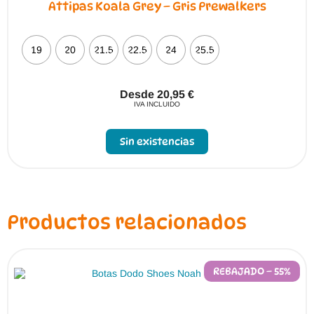
Attipas Koala Grey – Gris Prewalkers
19
20
21.5
22.5
24
25.5
Desde
20,95
€
IVA INCLUIDO
Este
producto
Sin existencias
tiene
múltiples
variantes.
Las
opciones
se
pueden
Productos relacionados
elegir
en
la
página
de
REBAJADO – 55%
producto