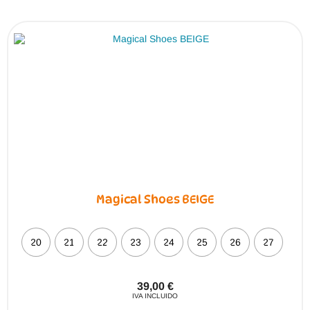
Las
opciones
se
pueden
elegir
en
la
página
de
producto
Magical Shoes BEIGE
20
21
22
23
24
25
26
27
39,00
€
IVA INCLUIDO