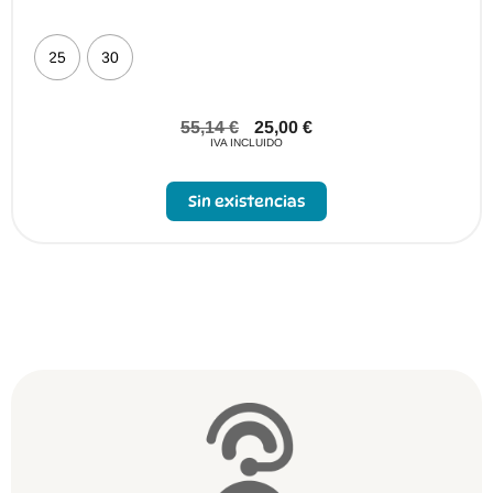
25
30
55,14
€
25,00
€
IVA INCLUIDO
Sin existencias