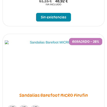
61,15
€
48,92
€
IVA INCLUIDO
Sin existencias
REBAJADO – 28%
Sandalias Barefoot MICRO Pirufin