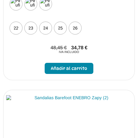
22
23
24
25
26
48,45
€
34,78
€
IVA INCLUIDO
Este
producto
Añadir al carrito
tiene
múltiples
variantes.
Las
opciones
se
pueden
elegir
en
la
página
de
producto