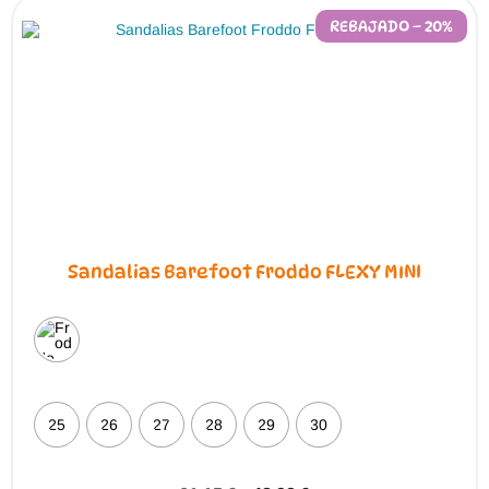
REBAJADO – 20%
Sandalias Barefoot Froddo FLEXY MINI
25
26
27
28
29
30