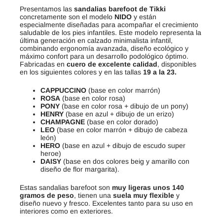
Presentamos las
sandalias barefoot de Tikki
concretamente son el modelo
NIDO
y están
especialmente diseñadas para acompañar el crecimiento
saludable de los pies infantiles. Este modelo representa la
última generación en calzado minimalista infantil,
combinando ergonomía avanzada, diseño ecológico y
máximo confort para un desarrollo podológico óptimo.
Fabricadas en
cuero de excelente calidad
, disponibles
en los siguientes colores y en las tallas
19 a la 23.
CAPPUCCINO
(base en color marrón)
ROSA
(base en color rosa)
PONY
(base en color rosa + dibujo de un pony)
HENRY
(base en azul + dibujo de un erizo)
CHAMPAGNE
(base en color dorado)
LEO
(base en color marrón + dibujo de cabeza
león)
HERO
(base en azul + dibujo de escudo super
heroe)
DAISY
(base en dos colores beig y amarillo con
diseño de flor margarita).
Estas sandalias barefoot son
muy
ligeras unos 140
gramos de peso
, tienen una
suela muy flexible
y
diseño nuevo y fresco. Excelentes tanto para su uso en
interiores como en exteriores.