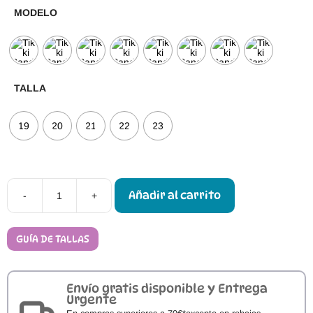
MODELO
TALLA
19
20
21
22
23
Añadir al carrito
-
+
Sandalias
Barefoot
Tikki
NIDO
GUÍA DE TALLAS
cantidad
Envío gratis disponible y Entrega
Urgente