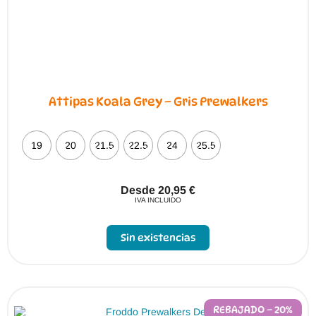
Attipas Koala Grey – Gris Prewalkers
19
20
21.5
22.5
24
25.5
Desde
20,95
€
IVA INCLUIDO
Este
producto
Sin existencias
tiene
múltiples
variantes.
Las
opciones
se
pueden
REBAJADO – 20%