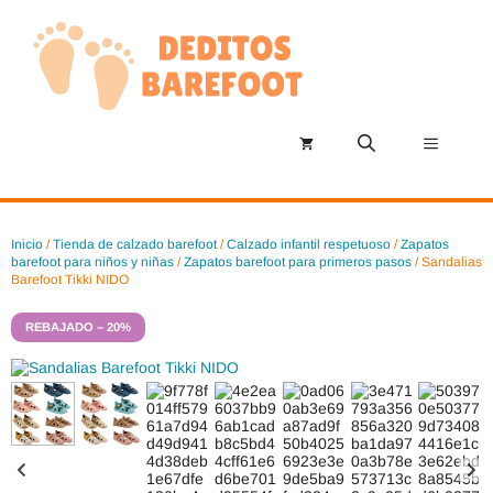
Saltar
al
contenido
Menú
Inicio
/
Tienda de calzado barefoot
/
Calzado infantil respetuoso
/
Zapatos
barefoot para niños y niñas
/
Zapatos barefoot para primeros pasos
/ Sandalias
Barefoot Tikki NIDO
REBAJADO – 20%