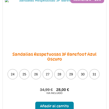
elegir
en
la
página
de
producto
Sandalias Respetuosas 3F Barefoot Azul
Oscuro
24
25
26
27
28
29
30
31
34,99
€
28,00
€
IVA INCLUIDO
Este
producto
Añadir al carrito
tiene