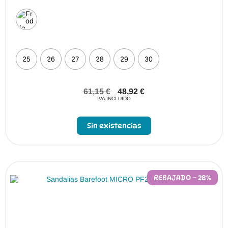
25
26
27
28
29
30
61,15
€
48,92
€
IVA INCLUIDO
Sin existencias
REBAJADO – 28%