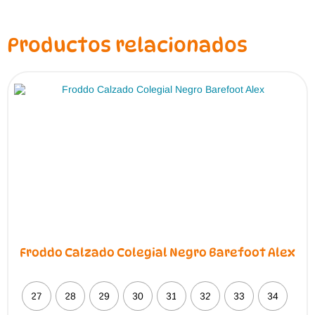
Las
opciones
se
pueden
Productos relacionados
elegir
en
la
página
de
producto
Froddo Calzado Colegial Negro Barefoot Alex
27
28
29
30
31
32
33
34