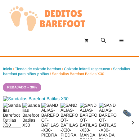
Saltar
al
contenido
Menú
Inicio
/
Tienda de calzado barefoot
/
Calzado infantil respetuoso
/
Sandalias
barefoot para niños y niñas
/ Sandalias Barefoot Batilas X30
REBAJADO – 30%