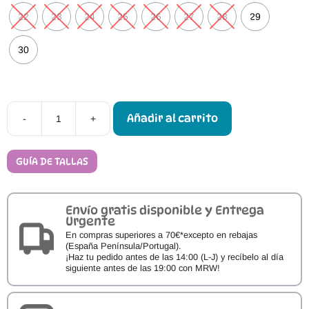
22
23
24
25
26
27
28
29
30
Añadir al carrito
-
+
Sandalias
Barefoot
Batilas
X30
GUÍA DE TALLAS
cantidad
Envío gratis disponible y Entrega
Urgente
En compras superiores a 70€*excepto en rebajas
(España Península/Portugal).
¡Haz tu pedido antes de las 14:00 (L-J) y recíbelo al día
siguiente antes de las 19:00 con MRW!