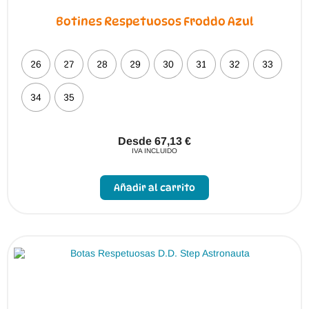
Botines Respetuosos Froddo Azul
26
27
28
29
30
31
32
33
34
35
Desde
67,13
€
IVA INCLUIDO
Este
producto
Añadir al carrito
tiene
múltiples
variantes.
Las
opciones
se
pueden
elegir
en
la
página