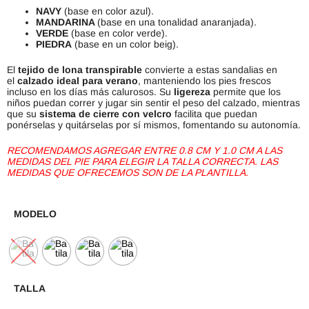
NAVY
(base en color azul).
MANDARINA
(base en una tonalidad anaranjada).
VERDE
(base en color verde).
PIEDRA
(base en un color beig).
El
tejido de lona transpirable
convierte a estas sandalias en
el
calzado ideal para verano
, manteniendo los pies frescos
incluso en los días más calurosos. Su
ligereza
permite que los
niños puedan correr y jugar sin sentir el peso del calzado, mientras
que su
sistema de cierre con velcro
facilita que puedan
ponérselas y quitárselas por sí mismos, fomentando su autonomía.
RECOMENDAMOS AGREGAR ENTRE 0.8 CM Y 1.0 CM A LAS
MEDIDAS DEL PIE PARA ELEGIR LA TALLA CORRECTA. LAS
MEDIDAS QUE OFRECEMOS SON DE LA PLANTILLA.
MODELO
TALLA