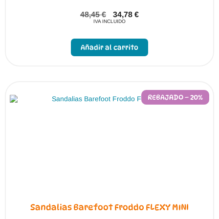
48,45
€
34,78
€
IVA INCLUIDO
Este
producto
Añadir al carrito
tiene
múltiples
variantes.
Las
opciones
se
pueden
REBAJADO – 20%
elegir
en
la
página
de
producto
Sandalias Barefoot Froddo FLEXY MINI