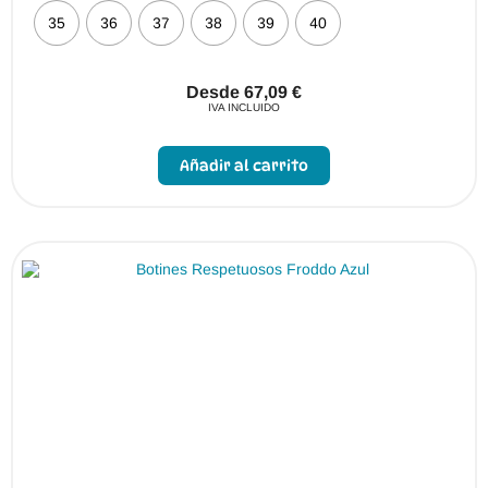
35
36
37
38
39
40
Desde
67,09
€
IVA INCLUIDO
Este
producto
Añadir al carrito
tiene
múltiples
variantes.
Las
opciones
se
pueden
elegir
en
la
página
de
producto