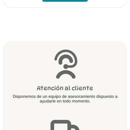
múltiples
variantes.
Las
opciones
se
pueden
elegir
en
la
página
de
producto
Atención al cliente
Disponemos de un equipo de asesoramiento dispuesto a
ayudarle en todo momento.