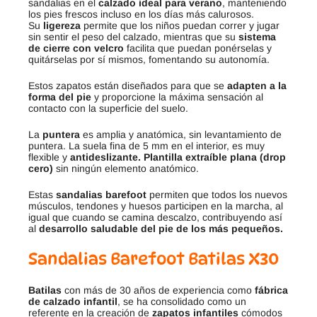
sandalias en el
calzado ideal para verano
, manteniendo
los pies frescos incluso en los días más calurosos.
Su
ligereza
permite que los niños puedan correr y jugar
sin sentir el peso del calzado, mientras que su
sistema
de cierre con velcro
facilita que puedan ponérselas y
quitárselas por sí mismos, fomentando su autonomía.
Estos zapatos están diseñados para que se
adapten a la
forma del pie
y proporcione la máxima sensación al
contacto con la superficie del suelo.
La
puntera
es amplia y anatómica, sin levantamiento de
puntera. La suela fina de 5 mm en el interior, es muy
flexible y
antideslizante.
Plantilla extraíble plana (drop
cero)
sin ningún elemento anatómico.
Estas
sandalias barefoot
permiten que todos los nuevos
músculos, tendones y huesos participen en la marcha, al
igual que cuando se camina descalzo, contribuyendo así
al
desarrollo saludable del pie de los más pequeños.
Sandalias Barefoot Batilas X30
Batilas
con más de 30 años de experiencia como
fábrica
de calzado infantil
, se ha consolidado como un
referente en la creación de
zapatos infantiles
cómodos