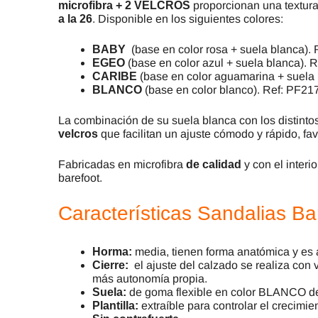
microfibra + 2 VELCROS
proporcionan una textura
a la 26
. Disponible en los siguientes colores:
BABY
(base en color rosa + suela blanca).
EGEO
(base en color azul + suela blanca). 
CARIBE
(base en color aguamarina + suela 
BLANCO
(base en color blanco). Ref: PF21
La combinación de su suela blanca con los distintos
velcros
que facilitan un ajuste cómodo y rápido, fa
Fabricadas en microfibra
de calidad
y con el interio
barefoot.
Características Sandalias Bar
Horma:
media, tienen forma anatómica y es
Cierre:
el ajuste del calzado se realiza con 
más autonomía propia.
Suela:
de goma flexible en color BLANCO de
Plantilla:
extraíble para controlar el crecimie