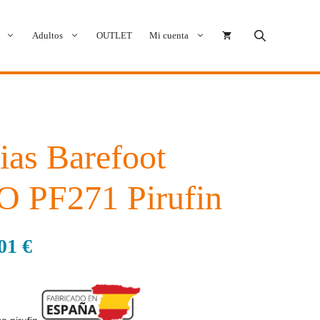
Adultos
OUTLET
Mi cuenta
Cóndor
Bobux
Conguitos
CoqueFlex
ias Barefoot
Deditos
Dodo Shoes
 PF271 Pirufin
Demax
Igor
,01
€
FlexiNens
Lang.S
Koops
Mustang
Magical Shoes
OmaKing