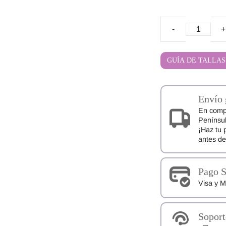
Sandalias
Barefoot
MICRO
GUÍA DE TALLAS
PF271
Pirufin
cantidad
Envío 
En comp
Penínsul
¡Haz tu 
antes d
Pago 
Visa y M
Soport