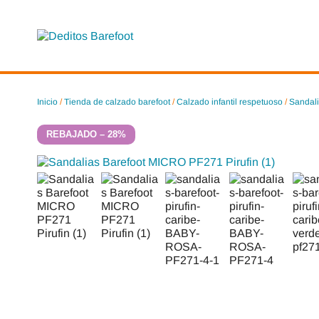
Saltar
al
contenido
Inicio
/
Tienda de calzado barefoot
/
Calzado infantil respetuoso
/
Sandali
REBAJADO – 28%