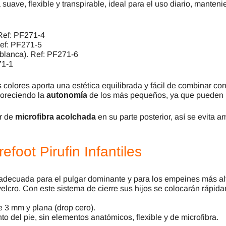
 suave, flexible y transpirable, ideal para el uso diario, man
 Ref: PF271-4
Ref: PF271-5
blanca). Ref: PF271-6
71-1
 colores aporta una estética equilibrada y fácil de combinar co
voreciendo la
autonomía
de los más pequeños, ya que pueden po
r de
microfibra acolchada
en su parte posterior, así se evita 
efoot Pirufin Infantiles
 adecuada para el pulgar dominante y para los empeines más al
velcro. Con este sistema de cierre sus hijos se colocarán rápid
 3 mm y plana (drop cero).
nto del pie, sin elementos anatómicos, flexible y de microfibra.