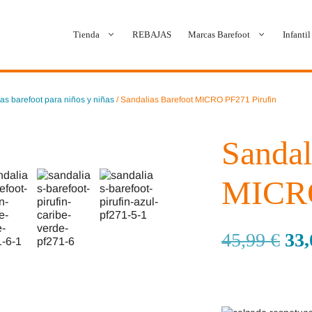
Tienda
REBAJAS
Marcas Barefoot
Infantil
as barefoot para niños y niñas
/ Sandalias Barefoot MICRO PF271 Pirufin
Ballop
Batilas
Blanditos by Crio’s
B&W Break and Walk
Sandal
Crave Barefoot
Crecendo
MICRO
Coimbra
D.D. Step
45,99
€
33
Dada
Froddo
Dispares
Gioseppo
Jack & Lily
Hi-Tec