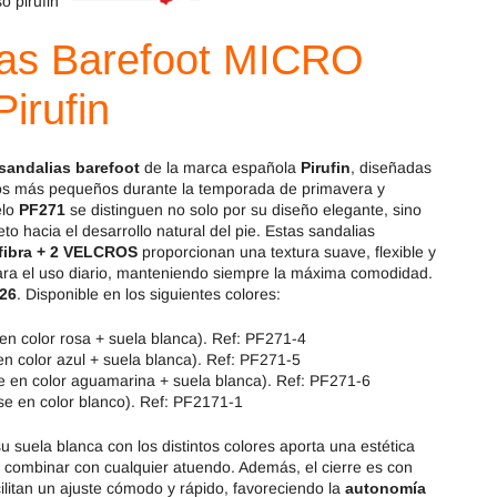
OldSoles
Reima
ias Barefoot MICRO
irufin
RIA
Snugi
Stitch & Walk
Titanitos
sandalias barefoot
de la marca española
Pirufin
, diseñadas
os más pequeños durante la temporada de primavera y
Vivant
Tikki
elo
PF271
se distinguen no solo por su diseño elegante, sino
to hacia el desarrollo natural del pie. Estas sandalias
fibra + 2 VELCROS
proporcionan una textura suave, flexible y
Zapy
para el uso diario, manteniendo siempre la máxima comodidad.
 26
. Disponible en los siguientes colores:
en color rosa + suela blanca). Ref: PF271-4
n color azul + suela blanca). Ref: PF271-5
 en color aguamarina + suela blanca). Ref: PF271-6
e en color blanco). Ref: PF2171-1
 suela blanca con los distintos colores aporta una estética
de combinar con cualquier atuendo. Además, el cierre es con
ilitan un ajuste cómodo y rápido, favoreciendo la
autonomía