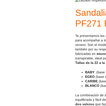
Mayoral
JOMA
Sandal
PF271 P
Pirufin
Knitido
Saguaro
Meli
Te presentamos las
para acompañar a l
SlipStop
Shapen
verano. Son el mod
también por su respe
fabricadas en
micro
Victoria
Ipanema
transpirable, ideal 
Tallas de la 22 a la
BABY
(base 
EGEO
(base e
CARIBE
(base
BLANCO
(bas
La combinación de su
equilibrada y fácil 
dos velcros
que fac