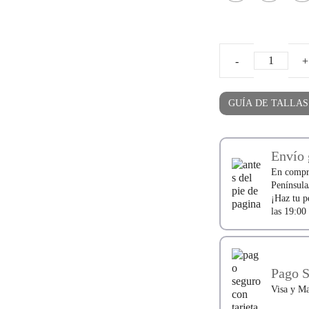
Magical
Shoes
Lulu
GUÍA DE TALLAS
BLUE
cantidad
Envío 
En compra
Península
¡Haz tu p
las 19:0
Pago 
Visa y Ma