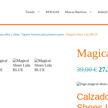
Tienda
REBAJAS
Marcas Barefoot
Infantil
ara niños y niñas
/
Zapatos barefoot para primeros pasos
/ Magical Shoes Lulu BLUE
Ballop
Batilas
Blanditos by Crio’s
B&W Break and Walk
Magic
Crave Barefoot
Crecendo
39,00
€
27
Coimbra
D.D. Step
Dada
Froddo
Calzado
Dispares
Gioseppo
Shoes L
Jack & Lily
Hi-Tec