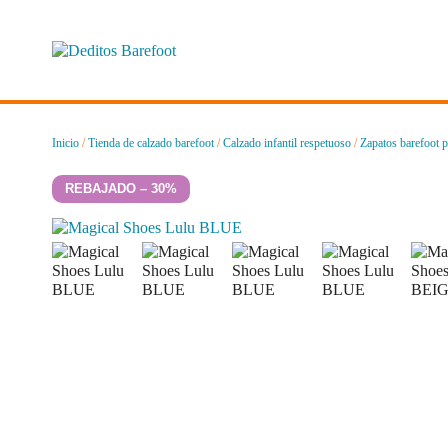
Saltar
al
contenido
Inicio
/
Tienda de calzado barefoot
/
Calzado infantil respetuoso
/
Zapatos barefoot p
REBAJADO – 30%