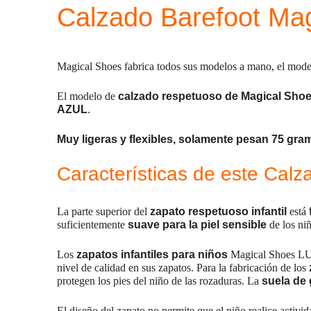
Calzado Barefoot Mag
Magical Shoes fabrica todos sus modelos a mano, el mode
El modelo de
calzado respetuoso de Magical Sho
AZUL
.
Muy ligeras y flexibles, solamente pesan 75 gram
Características de este Cal
La parte superior del
zapato respetuoso infantil
está
suficientemente
suave para la piel sensible
de los ni
Los
zapatos infantiles para niños
Magical Shoes LULU
nivel de calidad en sus zapatos. Para la fabricación de los
protegen los pies del niño de las rozaduras. La
suela de
El diseño del zapato no permite que el niño realice activid