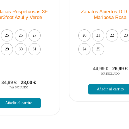
alias Respetuosas 3F
Zapatos Abiertos D.D.
r3foot Azul y Verde
Mariposa Rosa
25
26
27
20
21
22
23
29
30
31
24
25
44,99
€
26,99
€
IVA INCLUIDO
34,99
€
28,00
€
IVA INCLUIDO
Añadir al carrito
Este
producto
Añadir al carrito
tiene
múltiples
variantes.
Las
opciones