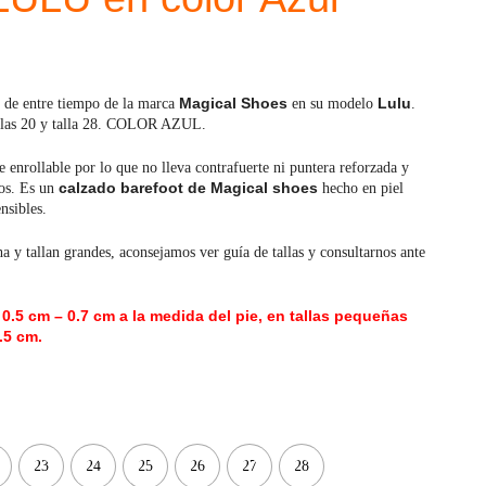
OldSoles
Reima
RIA
Snugi
Magical Shoes
Lulu
de entre tiempo de la marca
en su modelo
.
tallas 20 y talla 28. COLOR AZUL.
Stitch & Walk
Titanitos
e enrollable por lo que no lleva contrafuerte ni puntera reforzada y
calzado barefoot de Magical shoes
nos. Es un
hecho en piel
Vivant
Tikki
nsibles.
Zapy
 y tallan grandes, aconsejamos ver guía de tallas y consultarnos ante
0.5 cm – 0.7 cm a la medida del pie, en tallas pequeñas
.5 cm.
23
24
25
26
27
28