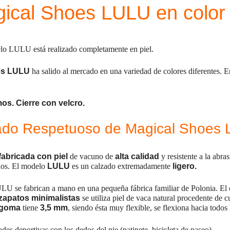
ical Shoes LULU en color 
lo LULU está realizado completamente en piel.
es
LULU
ha salido al mercado en una variedad de colores diferentes. E
os. Cierre con velcro.
zado Respetuoso de Magical Shoes 
fabricada con piel
de vacuno de
alta calidad
y resistente a la abra
ños. El modelo
LULU
es un calzado extremadamente
ligero.
 se fabrican a mano en una pequeña fábrica familiar de Polonia. El o
zapatos minimalistas
se utiliza piel de vaca natural procedente de 
 goma
tiene
3,5 mm
, siendo ésta muy flexible, se flexiona hacia todos
ades deportivas con los dedos del pie (patinete, bicicleta de paseo).