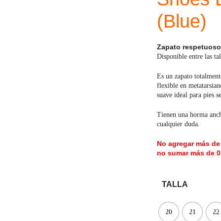
(Blue)
Mayoral
JOMA
Pirufin
Knitido
Zapato respetuoso
Disponible entre las 
Saguaro
Meli
Es un zapato totalment
flexible en metatarsia
SlipStop
Shapen
suave ideal para pies se
Victoria
Ipanema
Tienen una horma ancha
cualquier duda.
No agregar más de 
no sumar más de 0
TALLA
20
21
22