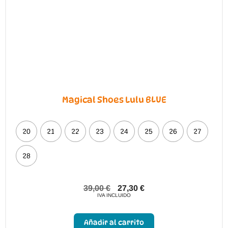
Magical Shoes Lulu BLUE
20
21
22
23
24
25
26
27
28
39,00
€
27,30
€
IVA INCLUIDO
Este
producto
Añadir al carrito
tiene