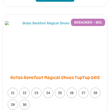
múltiples
variantes.
Las
opciones
se
pueden
REBAJADO – 30%
elegir
en
la
página
de
producto
Botas Barefoot Magical Shoes TupTup GRIS
21
22
23
24
25
26
27
28
29
30