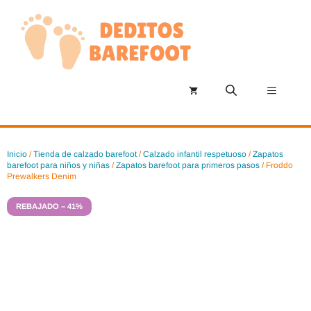
Saltar
al
contenido
Menú
Inicio
/
Tienda de calzado barefoot
/
Calzado infantil respetuoso
/
Zapatos
barefoot para niños y niñas
/
Zapatos barefoot para primeros pasos
/ Froddo
Prewalkers Denim
REBAJADO – 41%