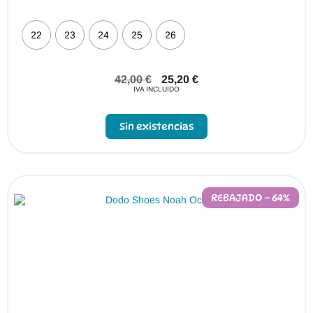
22
23
24
25
26
42,00
€
25,20
€
IVA INCLUIDO
Sin existencias
REBAJADO – 64%