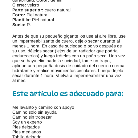
durabilidad,
Color:
denim
Cierre:
velcro
Parte superior:
cuero natural
Forro:
Piel natural
Plantilla:
Piel natural
Suela:
R.
Antes de que su pequeño gigante los use al aire libre, use
un impermeabilizante de cuero, déjelo secar durante al
menos 1 hora. En caso de suciedad o polvo después de
su uso, déjelos secar (lejos de un radiador que podría
endurecerlos) y luego frótelos con un paño seco. Una vez
que se haya eliminado la suciedad, tome un trapo,
aplique una pequeña dosis de cuidado del cuero o crema
hidratante y realice movimientos circulares. Luego déjelo
secar durante 1 hora. Vuelva a impermeabilizar una vez
al mes.
Este artículo es adecuado para:
Me levanto y camino con apoyo
Camino solo sin ayuda
Camino sin tropezar
Soy un experto
Pies delgados
Pies medianos
Tobillo delgado