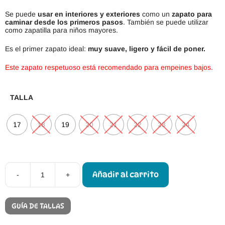
Se puede
usar en interiores y exteriores
como un
zapato para
caminar desde los primeros pasos
. También se puede utilizar
como zapatilla para niños mayores.
Es el primer zapato ideal:
muy suave, ligero y fácil de poner.
Este zapato respetuoso está recomendado para empeines bajos.
TALLA
17
18
19
20
21
22
23
24
Añadir al carrito
-
+
Froddo
Prewalkers
Denim
cantidad
GUÍA DE TALLAS