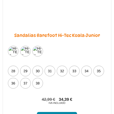
Sandalias Barefoot Hi-Tec Koala Junior
28
29
30
31
32
33
34
35
36
37
38
42,99
€
34,39
€
IVA INCLUIDO
Este
producto