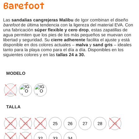
Barefoot
Las
sandalias cangrejeras Malibu
de Igor combinan el diseño
barefoot
de última tendencia con la ligereza del material EVA. Con
una fabricación
súper flexible y cero drop
, estas zapatillas de
agua permiten que los pies de los más pequeños se muevan con
libertad y seguridad. Su
cierre adherente
facilita el ajuste y está
disponible en dos colores actuales –
malva
y
sand gris
– ideales
tanto para la playa como para el día a día. Disponibles en los
siguientes colores y en las
tallas 24 a 30.
MODELO
TALLA
22
23
24
25
26
27
28
29
30
31
32
33
34