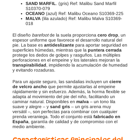
SAND MARFIL
. (gris) Ref: Malibu Sand Marfil
S10370-079
OCEANO
(azul) Ref: Malibu Oceano S10369-225
MALVA
(lila azulado) Ref: Malibu Malva S10369-
018
El diseño
barefoot
de la suela proporciona
cero drop
, un
espesor uniforme que favorece el desarrollo natural del
pie. La base es
antideslizante
para aportar seguridad en
superficies húmedas, mientras que la
puntera cerrada
protege los dedos de golpes y rasguños. Las múltiples
perforaciones en el empeine y los laterales mejoran la
transpirabilidad
, impidiendo la acumulación de humedad
y evitando rozaduras.
Para un ajuste seguro, las sandalias incluyen un
cierre
de velcro ancho
que permite ajustarlas al empeine
rápidamente y sin esfuerzo. Además, la horma flexible se
adapta al movimiento del pie del niño, facilitando un
caminar natural. Disponibles en
malva
– un tono lila
suave y alegre – y
sand gris
– un gris arena muy
versátil –, son perfectas para combinar con cualquier
prenda veraniega. Todo el conjunto está
fabricado en
España
, garantía de calidad y de compromiso con el
medio ambiente.
Características Principales del