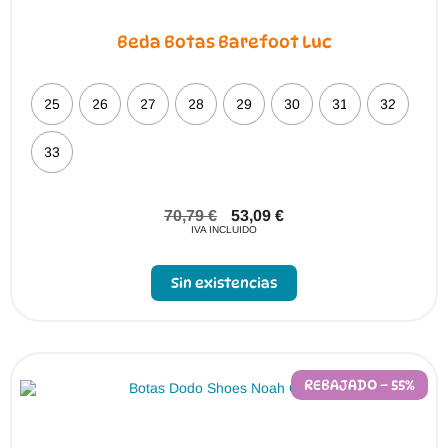
Beda Botas Barefoot Luc
25
26
27
28
29
30
31
32
33
70,79
€
53,09
€
IVA INCLUIDO
Sin existencias
REBAJADO – 55%