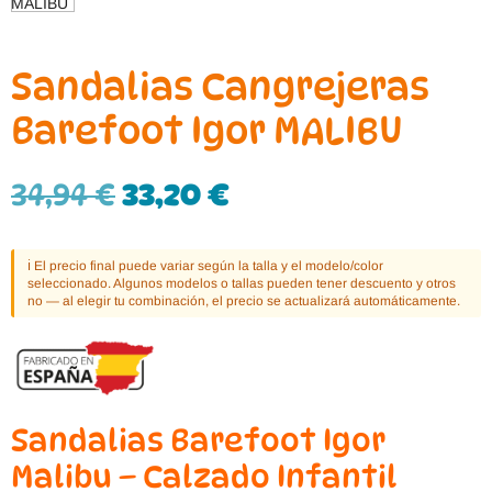
Sandalias Cangrejeras
Barefoot Igor MALIBU
34,94
€
33,20
€
ℹ️ El precio final puede variar según la talla y el modelo/color
seleccionado. Algunos modelos o tallas pueden tener descuento y otros
no — al elegir tu combinación, el precio se actualizará automáticamente.
Sandalias Barefoot Igor
Malibu – Calzado Infantil