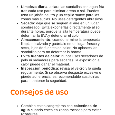
Limpieza diaria
: aclara las sandalias con agua fría
tras cada uso para eliminar arena o sal. Puedes
usar un jabón neutro y un cepillo suave para las
zonas más sucias. No uses detergentes abrasivos.
Secado
: deja que se sequen al aire en un lugar
sombreado. Evita exponerlas directamente al sol
durante horas, porque la alta temperatura puede
deformar la EVA y deteriorar el color.
Almacenamiento
: cuando termine la temporada,
limpia el calzado y guárdalo en un lugar fresco y
seco, lejos de fuentes de calor. No aplastes las
sandalias para no deformar la horma.
Evita fuentes de calor
: nunca uses secadores de
pelo ni radiadores para secarlas; la exposición al
calor puede dañar el material.
Inspección periódica
: revisa el velcro y la suela
regularmente. Si se observa desgaste excesivo o
pierde adherencia, es recomendable sustituirlas
para mantener la seguridad.
Consejos de uso
Combina estas cangrejeras con
calcetines de
agua
cuando estés en zonas rocosas para evitar
rozaduras.