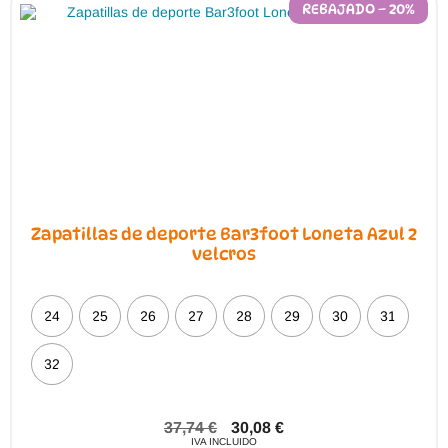
REBAJADO – 20%
Zapatillas de deporte Bar3foot Loneta Azul 2
velcros
24
25
26
27
28
29
30
31
32
37,74
€
30,08
€
IVA INCLUIDO