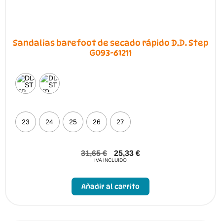
Sandalias barefoot de secado rápido D.D. Step
G093-61211
23
24
25
26
27
31,65
€
25,33
€
IVA INCLUIDO
Este
producto
Añadir al carrito
tiene
múltiples
variantes.
Las
opciones