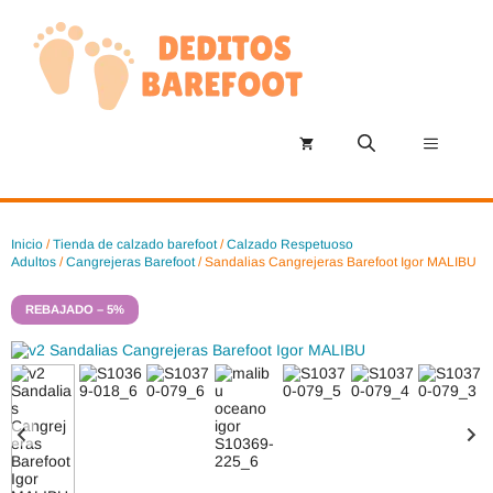
Saltar
al
contenido
Menú
Inicio
/
Tienda de calzado barefoot
/
Calzado Respetuoso
Adultos
/
Cangrejeras Barefoot
/ Sandalias Cangrejeras Barefoot Igor MALIBU
REBAJADO – 5%