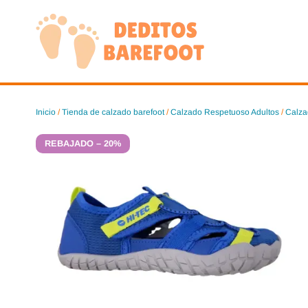
Saltar
al
contenido
Inicio
/
Tienda de calzado barefoot
/
Calzado Respetuoso Adultos
/
Calza
REBAJADO – 20%