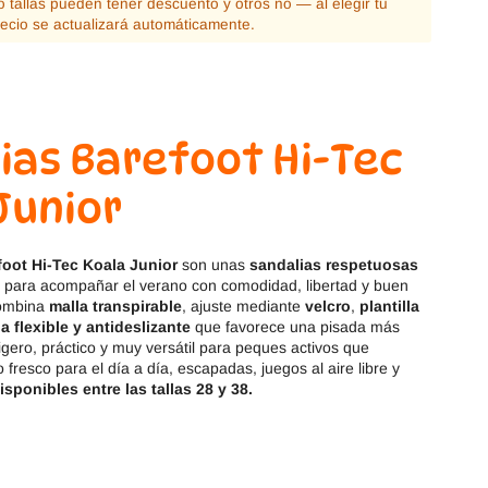
 tallas pueden tener descuento y otros no — al elegir tu
Magical Shoes
OmaKing
recio se actualizará automáticamente.
OldSoles
Reima
RIA
Snugi
ias Barefoot Hi-Tec
Stitch & Walk
Titanitos
Junior
Vivant
Tikki
foot
Hi-Tec Koala Junior
son unas
sandalias respetuosas
Zapy
para acompañar el verano con comodidad, libertad y buen
combina
malla transpirable
, ajuste mediante
velcro
,
plantilla
a flexible y antideslizante
que favorece una pisada más
igero, práctico y muy versátil para peques activos que
 fresco para el día a día, escapadas, juegos al aire libre y
isponibles entre las tallas 28 y 38.