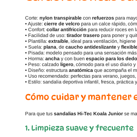
Corte:
nylon transpirable
con
refuerzos
para mayor
• Ajuste:
cierre de velcro
para un calce rápido, cóm
• Confort:
collar antifricción
para reducir roces en la
• Facilidad de uso:
tirador trasero
para poner y quit
• Plantilla:
extraíble
, ideal para ventilación, higiene 
• Suela:
plana
, de
caucho antideslizante
y
flexibl
• Pisada: modelo pensado para una sensación más n
• Horma:
ancha
y con buen
espacio para los ded
• Peso: calzado
ligero
, cómodo para el uso diario y
• Diseño: estructura
anatómica
que acompaña el mo
• Uso recomendado: perfectas para verano, juegos, e
• Estilo: sandalia deportiva infantil, fresca, práctica y
Cómo cuidar y mantener 
Para que tus
sandalias Hi-Tec Koala Junior
se man
1. Limpieza suave y frecuente