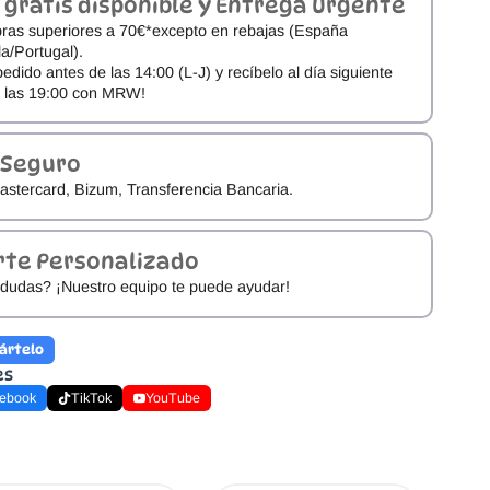
 gratis disponible y Entrega Urgente
ras superiores a 70€*excepto en rebajas (España
a/Portugal).
pedido antes de las 14:00 (L-J) y recíbelo al día siguiente
e las 19:00 con MRW!
 Seguro
astercard, Bizum, Transferencia Bancaria.
rte Personalizado
dudas? ¡Nuestro equipo te puede ayudar!
ártelo
es
ebook
TikTok
YouTube