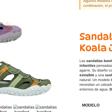
Algunos modelos o
Jack & Lily
Hi-Tec
combinación, el p
Mayoral
JOMA
Pirufin
Knitido
Sandal
Saguaro
Meli
Koala 
SlipStop
Shapen
Las
sandalias bare
Victoria
Ipanema
infantiles
pensadas 
agarre. Su diseño 
extraíble
y una
suel
natural. Un modelo l
necesitan un calzado
entornos de agua.
D
MODELO