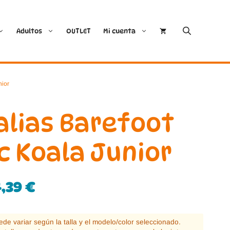
Adultos
OUTLET
Mi cuenta
Cóndor
Bobux
nior
Conguitos
CoqueFlex
alias Barefoot
Deditos
Dodo Shoes
c Koala Junior
Demax
Igor
4,39
€
FlexiNens
Lang.S
Koops
Mustang
puede variar según la talla y el modelo/color seleccionado.