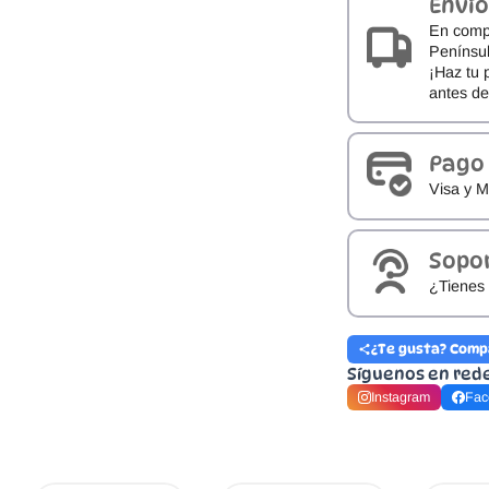
Envío
En comp
Penínsul
¡Haz tu 
antes d
Pago
Visa y M
Sopo
¿Tienes 
¿Te gusta? Comp
Síguenos en red
Instagram
Fac