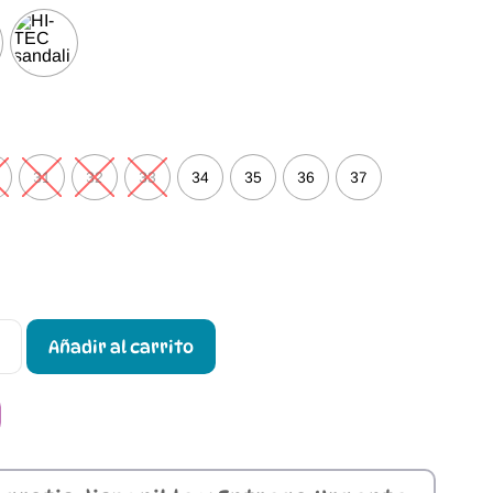
31
32
33
34
35
36
37
Añadir al carrito