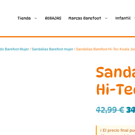
Tienda
REBAJAS
Marcas Barefoot
Infantil
Ballop
Batilas
do Barefoot Mujer
/
Sandalias Barefoot mujer
/ Sandalias Barefoot Hi-Tec Koala Ju
Blanditos by Crio’s
B&W Break and Walk
Sand
Crave Barefoot
Crecendo
Hi-Te
Coimbra
D.D. Step
42,99
€
3
Dada
Froddo
Dispares
Gioseppo
ℹ️ El precio final 