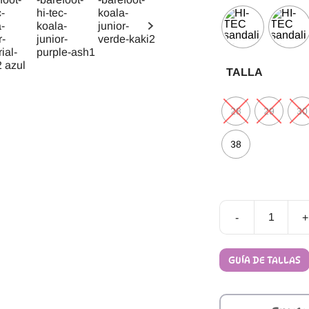
TALLA
28
29
30
38
-
+
Sandalias
Barefoot
Hi-
GUÍA DE TALLAS
Tec
Koala
Junior
cantidad