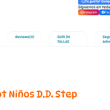
¿Te gusta? Comp
Síguenos en red
Instagram
Fac
Reviews(0)
GUÍA DE
Seg
TALLAS
adv
t Niños D.D. Step