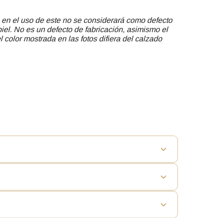
 en el uso de este no se considerará como defecto
piel. No es un defecto de fabricación, asimismo el
 color mostrada en las fotos difiera del calzado
y su diseño abierto, el agua drena fácilmente y el
des de piscina, duchas o zonas húmedas. Aun así,