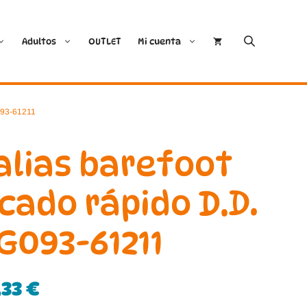
Adultos
OUTLET
Mi cuenta
Cóndor
Bobux
093-61211
Conguitos
CoqueFlex
alias barefoot
Deditos
Dodo Shoes
cado rápido D.D.
Demax
Igor
G093-61211
FlexiNens
Lang.S
Koops
Mustang
,33
€