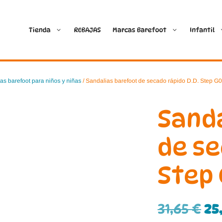
Tienda
REBAJAS
Marcas Barefoot
Infantil
Ballop
Batilas
as barefoot para niños y niñas
/ Sandalias barefoot de secado rápido D.D. Step G
Blanditos by Crio’s
B&W Break and Walk
Sand
Crave Barefoot
Crecendo
de se
Coimbra
D.D. Step
Step 
Dada
Froddo
Dispares
Gioseppo
31,65
€
25