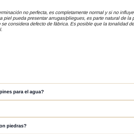
minación no perfecta, es completamente normal y si no influye
a piel pueda presentar arrugas/pliegues, es parte natural de la 
se considera defecto de fábrica. Es posible que la tonalidad del
l.
pines para el agua?
 o sandalia de agua. Gracias a su tejido quick dry de secado rápido 
ya, piscina o ríos.
te, lo que proporciona buen agarre en superficies mojadas como bor
con piedras?
aución en superficies muy deslizantes.