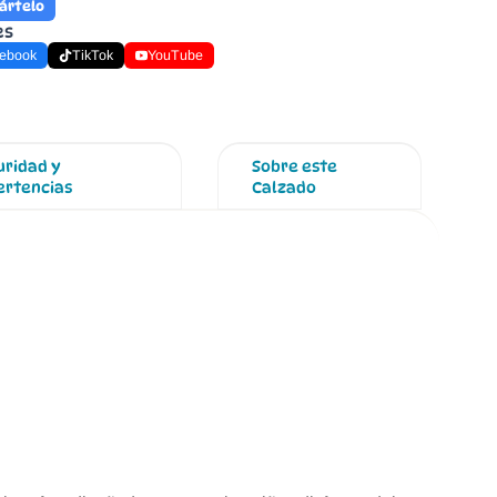
ártelo
es
ebook
TikTok
YouTube
uridad y
Sobre este
ertencias
Calzado