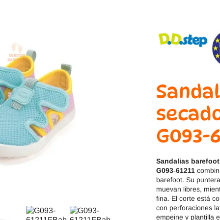
Jack & Lily
Hi-Tec
Mayoral
JOMA
Pirufin
Knitido
Saguaro
Meli
Sandal
SlipStop
Shapen
secado
Victoria
Ipanema
G093-6
Sandalias barefoot
G093‑61211
combina
barefoot. Su punter
muevan libres, mient
fina. El corte está 
con perforaciones la
empeine y plantilla e