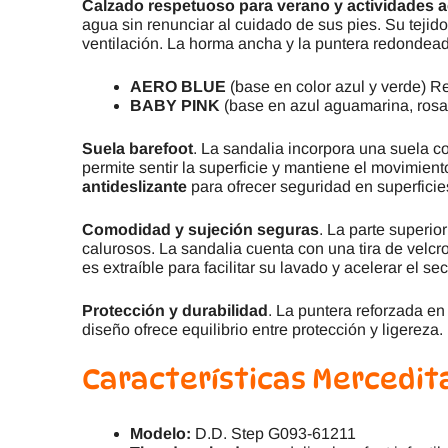
Calzado respetuoso para verano y actividades a
agua sin renunciar al cuidado de sus pies. Su tejid
ventilación. La horma ancha y la puntera redondeada
AERO BLUE
(base en color azul y verde) 
BABY PINK
(base en azul aguamarina, rosa
Suela barefoot
. La sandalia incorpora una suela co
permite sentir la superficie y mantiene el movimien
antideslizante
para ofrecer seguridad en superfici
Comodidad y sujeción seguras
. La parte superio
calurosos. La sandalia cuenta con una tira de velcro
es extraíble para facilitar su lavado y acelerar el 
Protección y durabilidad
. La puntera reforzada en
diseño ofrece equilibrio entre protección y ligere
Características Mercedita
Modelo:
D.D. Step G093-61211