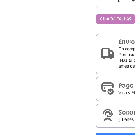
-
+
Sandalias
barefoot
de
GUÍA DE TALLAS
secado
rápido
D.D.
Step
Envío
G093-
61211
En comp
cantidad
Penínsul
¡Haz tu 
antes d
Pago
Visa y M
Sopo
¿Tienes 