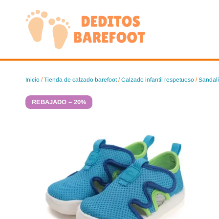
Saltar
al
contenido
Inicio
/
Tienda de calzado barefoot
/
Calzado infantil respetuoso
/
Sandali
REBAJADO – 20%