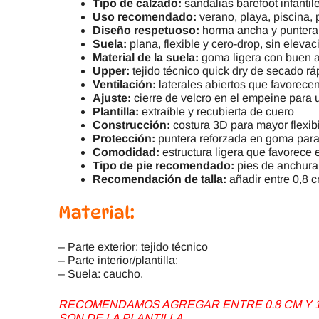
Tipo de calzado:
sandalias barefoot infanti
Uso recomendado:
verano, playa, piscina, 
Diseño respetuoso:
horma ancha y puntera 
Suela:
plana, flexible y cero-drop, sin elevac
Material de la suela:
goma ligera con buen ag
Upper:
tejido técnico quick dry de secado rá
Ventilación:
laterales abiertos que favorecen
Ajuste:
cierre de velcro en el empeine para 
Plantilla:
extraíble y recubierta de cuero
Construcción:
costura 3D para mayor flexib
Protección:
puntera reforzada en goma para 
Comodidad:
estructura ligera que favorece 
Tipo de pie recomendado:
pies de anchura
Recomendación de talla:
añadir entre 0,8 c
Material:
– Parte exterior: tejido técnico
– Parte interior/plantilla:
– Suela: caucho.
RECOMENDAMOS AGREGAR ENTRE 0.8 CM Y 1.
SON DE LA PLANTILLA.