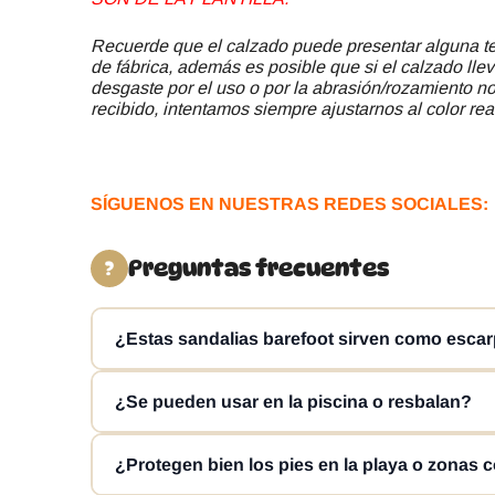
Recuerde que el calzado puede presentar alguna ter
de fábrica, además es posible que si el calzado llev
desgaste por el uso o por la abrasión/rozamiento no 
recibido, intentamos siempre ajustarnos al color rea
SÍGUENOS EN NUESTRAS REDES SOCIALES:
Preguntas frecuentes
?
¿Estas sandalias barefoot sirven como escar
Sí, este modelo funciona perfectamente como escarpín
¿Se pueden usar en la piscina o resbalan?
calzado se seca en poco tiempo, siendo ideal para pla
No, están diseñadas con suela de goma antideslizan
¿Protegen bien los pies en la playa o zonas 
como cualquier calzado, siempre se recomienda prec