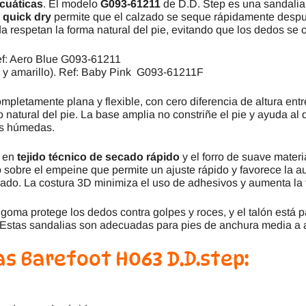
cuáticas
. El modelo
G093-61211
de D.D. Step es una sandalia 
o
quick dry
permite que el calzado se seque rápidamente después 
 respetan la forma natural del pie, evitando que los dedos se 
Ref: Aero Blue G093-61211
 y amarillo). Ref: Baby Pink G093-61211F
mpletamente plana y flexible, con cero diferencia de altura ent
to natural del pie. La base amplia no constriñe el pie y ayuda a
es húmedas.
r en
tejido técnico de secado rápido
y el forro de suave mater
 sobre el empeine que permite un ajuste rápido y favorece la auto
secado. La costura 3D minimiza el uso de adhesivos y aumenta la f
 goma protege los dedos contra golpes y roces, y el talón está p
za. Estas sandalias son adecuadas para pies de anchura media a
s Barefoot H063 D.D.step: