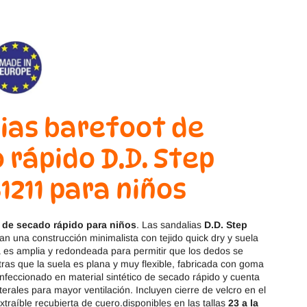
Magical Shoes
OmaKing
OldSoles
Reima
RIA
Snugi
Stitch & Walk
Titanitos
ias barefoot de
Vivant
Tikki
 rápido D.D. Step
Zapy
1211 para niños
 de secado rápido para niños
. Las sandalias
D.D. Step
n una construcción minimalista con tejido quick dry y suela
a es amplia y redondeada para permitir que los dedos se
ras que la suela es plana y muy flexible, fabricada con goma
confeccionado en material sintético de secado rápido y cuenta
terales para mayor ventilación. Incluyen cierre de velcro en el
xtraíble recubierta de cuero.disponibles en las tallas
23 a la