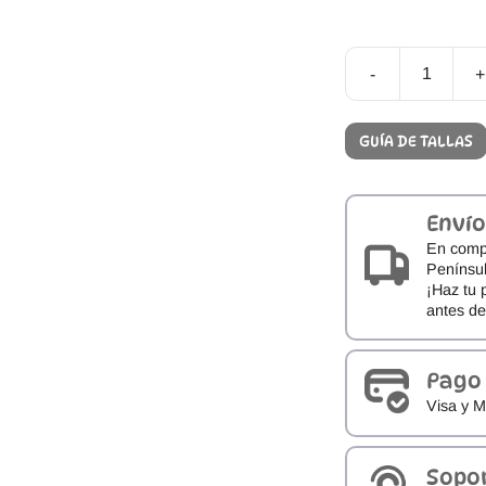
-
+
Dodo
Shoes
Noah
GUÍA DE TALLAS
Coffee
cantidad
Envío
En comp
Penínsul
¡Haz tu 
antes d
Pago
Visa y M
Sopo