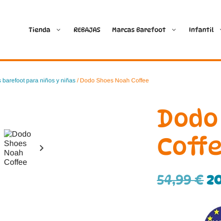
Tienda
REBAJAS
Marcas Barefoot
Infantil
Ballop
Batilas
 barefoot para niños y niñas
/ Dodo Shoes Noah Coffee
Blanditos by Crio’s
B&W Break and Walk
Dodo
Crave Barefoot
Crecendo
Coff
Coimbra
D.D. Step
54,99
€
2
Dada
Froddo
Dispares
Gioseppo