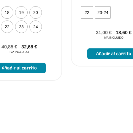
22
23-24
18
19
20
22
23
24
31,00
€
18,60
€
IVA INCLUIDO
40,85
€
32,68
€
IVA INCLUIDO
Añadir al carrito
Este
producto
Añadir al carrito
tiene
múltiples
variantes.
Las
opciones
se
pueden
elegir
en
la
página