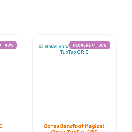
 – 40%
REBAJADO – 30%
E
Botas Barefoot Magical