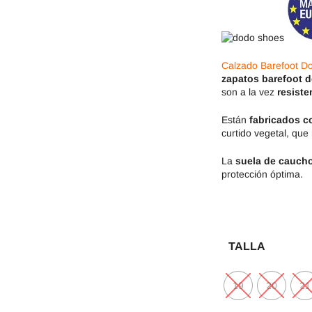
Jack & Lily
Hi-Tec
Mayoral
JOMA
Calzado Barefoot D
Pirufin
Knitido
zapatos barefoot 
son a la vez
resiste
Saguaro
Meli
Están
fabricados c
curtido vegetal, que 
SlipStop
Shapen
La
suela de caucho
protección óptima.
Victoria
Ipanema
TALLA
19
20
21