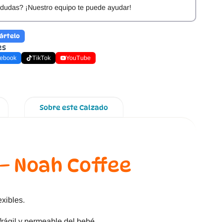
dudas? ¡Nuestro equipo te puede ayudar!
ártelo
es
ebook
TikTok
YouTube
Sobre este Calzado
 – Noah Coffee
exibles.
 frágil y permeable del bebé.