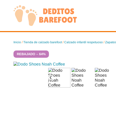
Saltar
al
contenido
Inicio
/
Tienda de calzado barefoot
/
Calzado infantil respetuoso
/
Zapatos
REBAJADO – 64%