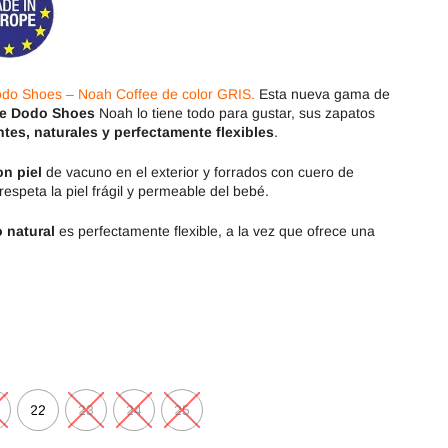
Magical Shoes
OmaKing
OldSoles
Reima
odo Shoes – Noah Coffee de color GRIS.
Esta nueva gama de
RIA
Snugi
de Dodo Shoes
Noah lo tiene todo para gustar, sus zapatos
ntes, naturales y perfectamente flexibles
.
Stitch & Walk
Titanitos
on piel
de vacuno en el exterior y forrados con cuero de
respeta la piel frágil y permeable del bebé.
Vivant
Tikki
 natural
es perfectamente flexible, a la vez que ofrece una
Zapy
22
23
24
25