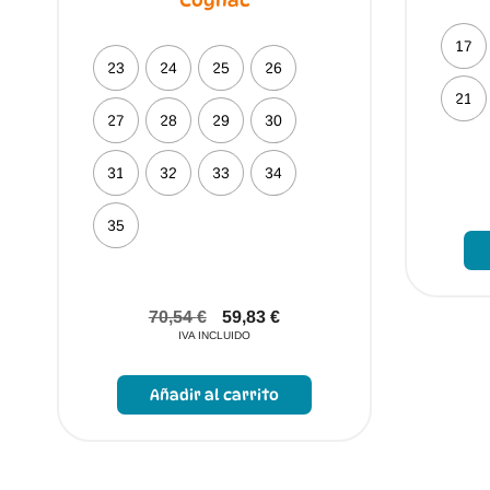
Cognac
17
23
24
25
26
21
27
28
29
30
31
32
33
34
35
70,54
€
59,83
€
IVA INCLUIDO
Este
producto
Añadir al carrito
tiene
múltiples
variantes.
Las