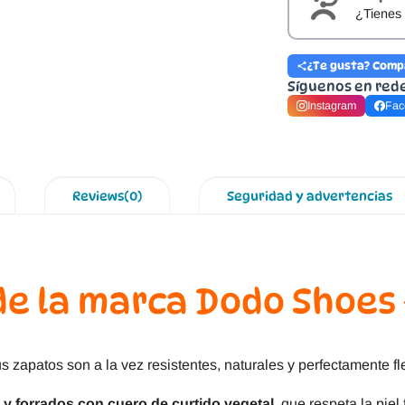
¿Tienes 
¿Te gusta? Comp
Síguenos en red
Instagram
Fac
Reviews(0)
Seguridad y advertencias
de la marca Dodo Shoes
us zapatos son a la vez resistentes, naturales y perfectamente fl
r y forrados con cuero de curtido vegetal
, que respeta la piel