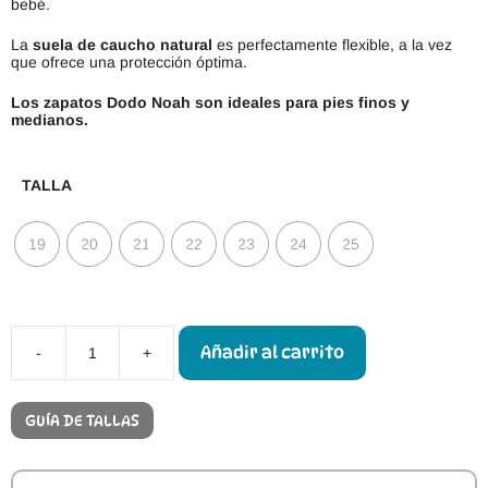
bebé.
La
suela de caucho natural
es perfectamente flexible, a la vez
que ofrece una protección óptima.
Los zapatos Dodo Noah son ideales para pies finos y
medianos.
TALLA
19
20
21
22
23
24
25
Añadir al carrito
-
+
Dodo
Shoes
Noah
Cameo
GUÍA DE TALLAS
cantidad