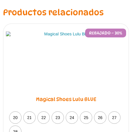
Productos relacionados
REBAJADO – 30%
Magical Shoes Lulu BLUE
20
21
22
23
24
25
26
27
28