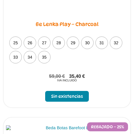
Be Lenka Play – Charcoal
25
26
27
28
29
30
31
32
33
34
35
59,00
€
35,40
€
IVA INCLUIDO
Sin existencias
REBAJADO – 25%