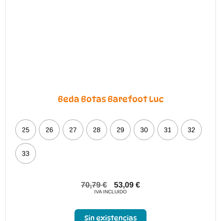
Beda Botas Barefoot Luc
25
26
27
28
29
30
31
32
33
70,79
€
53,09
€
IVA INCLUIDO
Sin existencias