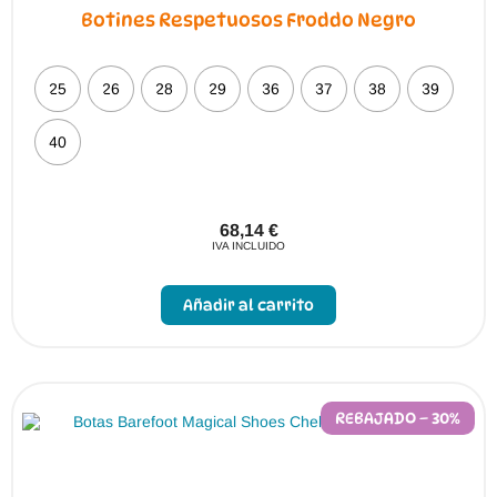
Botines Respetuosos Froddo Negro
25
26
28
29
36
37
38
39
40
68,14
€
IVA INCLUIDO
Este
producto
Añadir al carrito
tiene
múltiples
variantes.
Las
opciones
se
pueden
REBAJADO – 30%
elegir
en
la
página