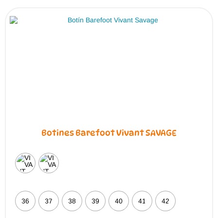
opciones
se
pueden
elegir
en
la
página
de
producto
Botines Barefoot Vivant SAVAGE
36
37
38
39
40
41
42