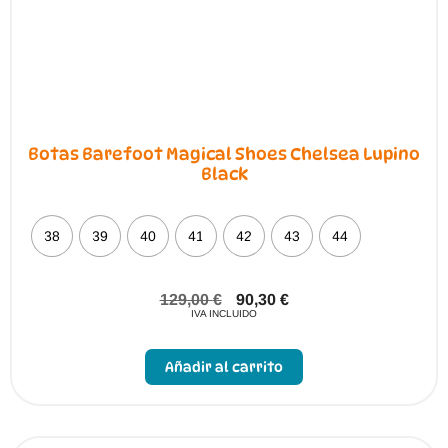
de
producto
Botas Barefoot Magical Shoes Chelsea Lupino
Black
38
39
40
41
42
43
44
129,00
€
90,30
€
IVA INCLUIDO
Este
producto
Añadir al carrito
tiene
múltiples
variantes.
Las
opciones