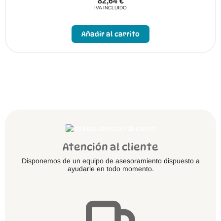
82,64
€
IVA INCLUIDO
Este
producto
Añadir al carrito
tiene
múltiples
variantes.
Las
opciones
se
pueden
elegir
en
la
página
de
producto
Atención al cliente
Disponemos de un equipo de asesoramiento dispuesto a
ayudarle en todo momento.