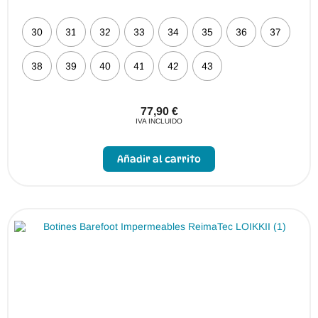
30
31
32
33
34
35
36
37
38
39
40
41
42
43
77,90
€
IVA INCLUIDO
Este
producto
Añadir al carrito
tiene
múltiples
variantes.
Las
opciones
se
pueden
elegir
en
la
página
de
producto