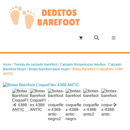
Saltar
al
contenido
Menú
Inicio
/
Tienda de calzado barefoot
/
Calzado Respetuoso Adultos
/
Calzado
Barefoot Mujer
/
Botas barefoot para mujer
/ Botas Barefoot CoqueFlex 4388
ANTIC