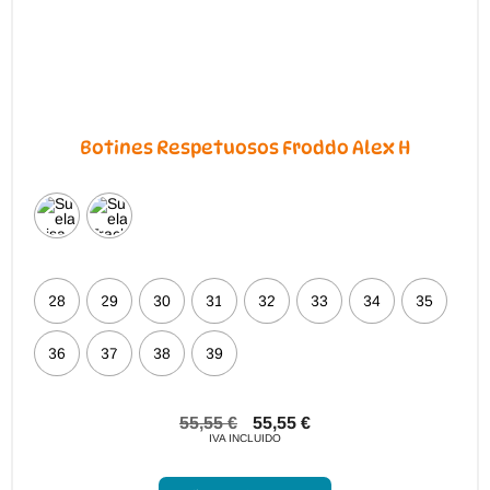
Botines Respetuosos Froddo Alex H
28
29
30
31
32
33
34
35
36
37
38
39
55,55
€
55,55
€
IVA INCLUIDO
Este
producto