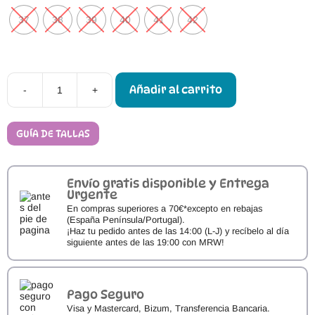
37
38
39
40
41
42
Añadir al carrito
-
+
Botas
Barefoot
CoqueFlex
4388
GUÍA DE TALLAS
ANTIC
cantidad
Envío gratis disponible y Entrega
Urgente
En compras superiores a 70€*excepto en rebajas
(España Península/Portugal).
¡Haz tu pedido antes de las 14:00 (L-J) y recíbelo al día
siguiente antes de las 19:00 con MRW!
Pago Seguro
Visa y Mastercard, Bizum, Transferencia Bancaria.