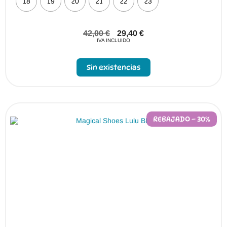
18
19
20
21
22
23
42,00
€
29,40
€
IVA INCLUIDO
Sin existencias
REBAJADO – 30%