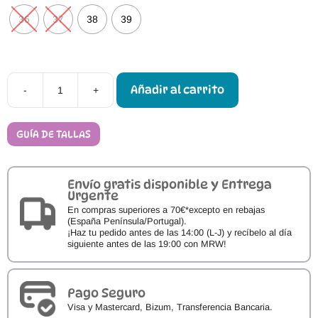
36
37
38
39
Añadir al carrito
-
+
Botines
Respetuosos
Froddo
Alex
GUÍA DE TALLAS
H
cantidad
Envío gratis disponible y Entrega
Urgente
En compras superiores a 70€*excepto en rebajas
(España Península/Portugal).
¡Haz tu pedido antes de las 14:00 (L-J) y recíbelo al día
siguiente antes de las 19:00 con MRW!
Pago Seguro
Visa y Mastercard, Bizum, Transferencia Bancaria.