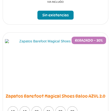
IVA INCLUIDO
Este
producto
Sin existencias
tiene
múltiples
variantes.
Las
opciones
se
pueden
REBAJADO – 30%
elegir
en
la
página
de
producto
Zapatos Barefoot Magical Shoes Baloo AZUL 2.0