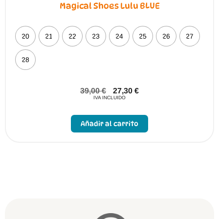
Magical Shoes Lulu BLUE
20
21
22
23
24
25
26
27
28
39,00
€
27,30
€
IVA INCLUIDO
Este
producto
Añadir al carrito
tiene
múltiples
variantes.
Las
opciones
se
pueden
elegir
en
la
página
de