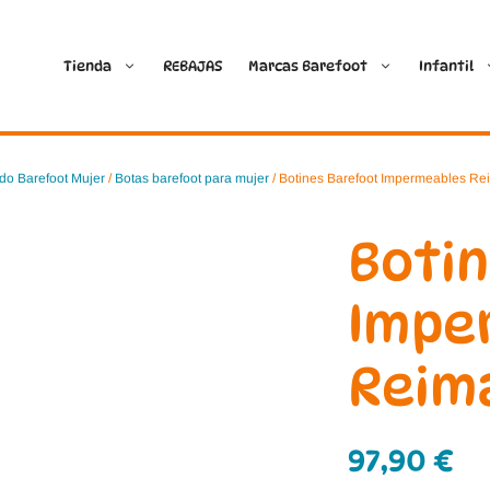
Tienda
REBAJAS
Marcas Barefoot
Infantil
Ballop
Batilas
do Barefoot Mujer
/
Botas barefoot para mujer
/ Botines Barefoot Impermeables Re
Blanditos by Crio’s
B&W Break and Walk
Boti
Crave Barefoot
Crecendo
Impe
Coimbra
D.D. Step
Reima
Dada
Froddo
Dispares
Gioseppo
97,90
€