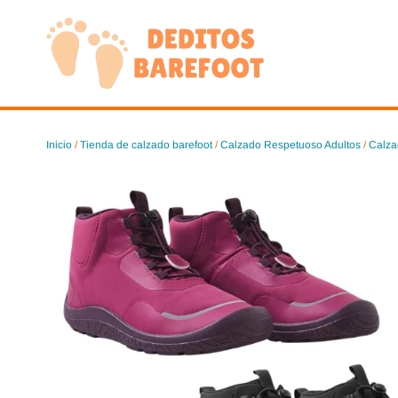
Saltar
al
contenido
Inicio
/
Tienda de calzado barefoot
/
Calzado Respetuoso Adultos
/
Calza