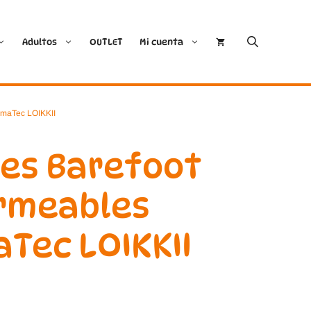
Adultos
OUTLET
Mi cuenta
Cóndor
Bobux
imaTec LOIKKII
Conguitos
CoqueFlex
nes Barefoot
Deditos
Dodo Shoes
rmeables
Demax
Igor
Tec LOIKKII
FlexiNens
Lang.S
Koops
Mustang