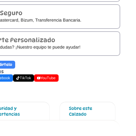
 Seguro
astercard, Bizum, Transferencia Bancaria.
rte Personalizado
dudas? ¡Nuestro equipo te puede ayudar!
ártelo
es
ebook
TikTok
YouTube
uridad y
Sobre este
ertencias
Calzado