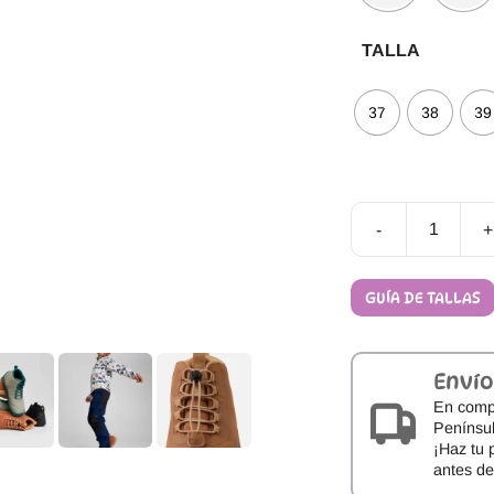
TALLA
37
38
39
-
+
Botines
Barefoot
Impermeables
GUÍA DE TALLAS
ReimaTec
LOIKKII
cantidad
Envío
En comp
Penínsul
¡Haz tu 
antes d