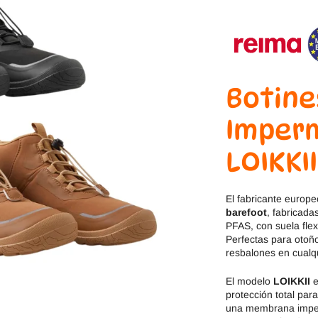
Jack & Lily
Hi-Tec
Mayoral
JOMA
Pirufin
Knitido
Botine
Saguaro
Meli
Imper
SlipStop
Shapen
LOIKKII
Victoria
Ipanema
El fabricante europ
barefoot
, fabricad
PFAS, con suela flex
Perfectas para otoño
resbalones en cualqu
El modelo
LOIKKII
e
protección total par
una membrana imper