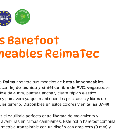
Magical Shoes
OmaKing
OldSoles
Reima
RIA
Snugi
s Barefoot
Stitch & Walk
Titanitos
meables ReimaTec
Vivant
Tikki
Zapy
eo
Raima
nos trae sus modelos de
botas impermeables
as con
tejido técnico y sintético libre de PVC
,
veganas
, sin
ible de 4 mm, puntera ancha y cierre rápido elástico.
 y primavera ya que mantienen los pies secos y libres de
ier terreno. Disponibles en estos colores y en
tallas 37-40
s el equilibrio perfecto entre libertad de movimiento y
a aventuras en climas cambiantes. Este botín barefoot combina
meable transpirable con un diseño con drop cero (0 mm) y