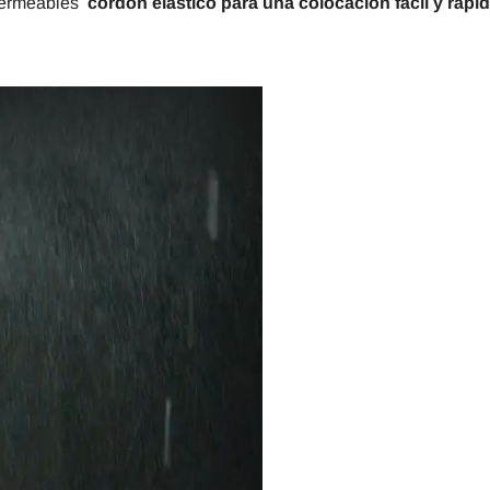
mpermeables
cordón elástico para una colocación fácil y rápi