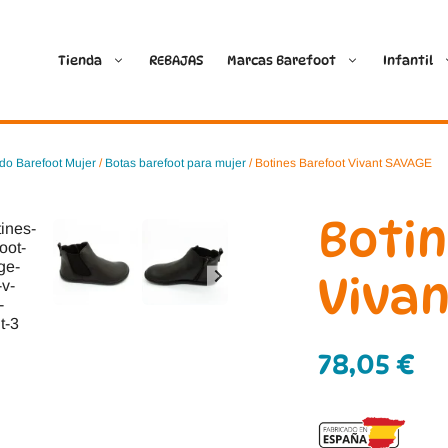
Tienda
REBAJAS
Marcas Barefoot
Infantil
Ballop
Batilas
do Barefoot Mujer
/
Botas barefoot para mujer
/ Botines Barefoot Vivant SAVAGE
Blanditos by Crio’s
B&W Break and Walk
Boti
Crave Barefoot
Crecendo
Viva
Coimbra
D.D. Step
78,05
€
Dada
Froddo
Dispares
Gioseppo