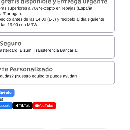
 gratis disponible y Entrega Urgente
ras superiores a 70€*excepto en rebajas (España
a/Portugal).
pedido antes de las 14:00 (L-J) y recíbelo al día siguiente
e las 19:00 con MRW!
 Seguro
astercard, Bizum, Transferencia Bancaria.
rte Personalizado
dudas? ¡Nuestro equipo te puede ayudar!
ártelo
es
ebook
TikTok
YouTube