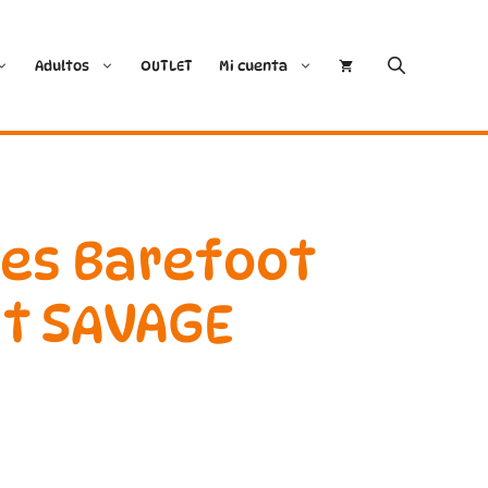
Adultos
OUTLET
Mi cuenta
Cóndor
Bobux
Conguitos
CoqueFlex
nes Barefoot
Deditos
Dodo Shoes
nt SAVAGE
Demax
Igor
FlexiNens
Lang.S
Koops
Mustang