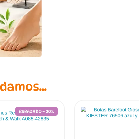
ndamos…
REBAJADO – 20%