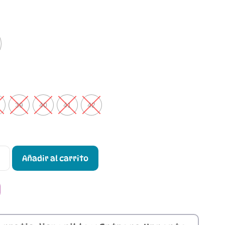
39
40
41
42
Añadir al carrito