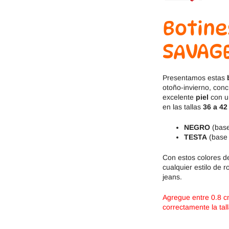
Jack & Lily
Hi-Tec
Botine
Mayoral
JOMA
SAVAG
Pirufin
Knitido
Presentamos estas
Saguaro
Meli
otoño-invierno, con
excelente
piel
con u
SlipStop
Shapen
en las tallas
36 a 42
NEGRO
(base
Victoria
Ipanema
TESTA
(base 
Con estos colores d
cualquier estilo de 
jeans.
Agregue entre 0.8 c
correctamente la tall