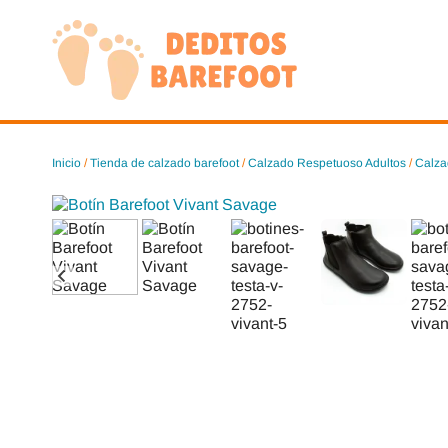
Saltar
al
contenido
Inicio
/
Tienda de calzado barefoot
/
Calzado Respetuoso Adultos
/
Calza