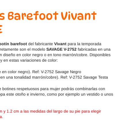
Magical Shoes
OmaKing
s Barefoot Vivant
OldSoles
Reima
E
RIA
Snugi
botín barefoot
del fabricante
Vivant
para la temporada
Stitch & Walk
Titanitos
cretamente son el modelo
SAVAGE V-2752
fabricadas en una
n diseño en color negro o en tono marrón/cobre. Disponibles
Vivant
Tikki
y en estas variaciones de color:
 en color negro). Ref: V-2752 Savage Negro
Zapy
en una tonalidad marrón/cobre). Ref: V-2752 Savage Testa
e botines respetuosos para mujer podrás combinarlas con
ropa este otoño e invierno, como por ejemplo un vestido o unos
m y 1.2
cm a las medidas del largo de su pie para elegir
a.