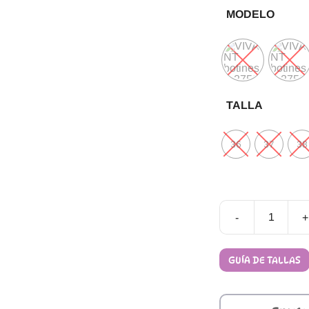
MODELO
TALLA
36
37
38
-
+
Botines
Barefoot
Vivant
GUÍA DE TALLAS
SAVAGE
cantidad