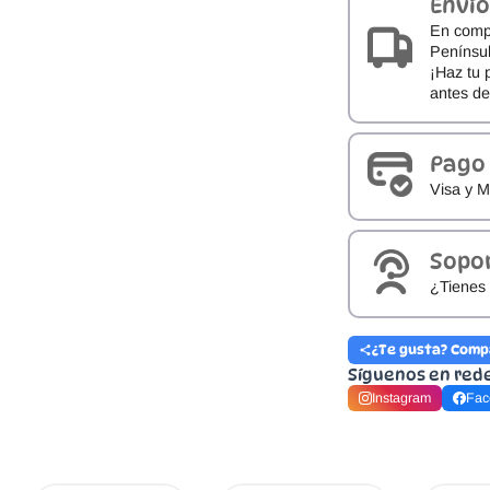
Envío
En comp
Penínsul
¡Haz tu 
antes d
Pago
Visa y M
Sopo
¿Tienes 
¿Te gusta? Comp
Síguenos en red
Instagram
Fac