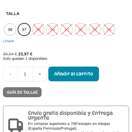
TALLA
36
37
38
39
40
41
42
43
Limpiar
El
El
39,94
€
23,97
€
precio
precio
Solo quedan 1 disponibles
original
actual
era:
es:
39,94 €.
23,97 €.
Añadir al carrito
-
+
Zapatillas
Respetuosas
Anatomic
Starter
GUÍA DE TALLAS
Negro
Brillo
cantidad
Envío gratis disponible y Entrega
Urgente
En compras superiores a 70€*excepto en rebajas
(España Península/Portugal).