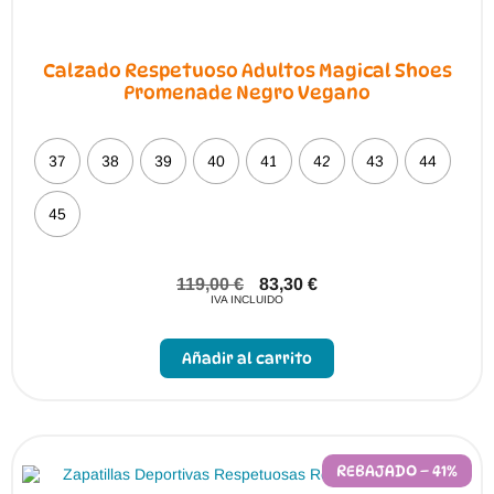
Calzado Respetuoso Adultos Magical Shoes
Promenade Negro Vegano
37
38
39
40
41
42
43
44
45
119,00
€
83,30
€
IVA INCLUIDO
Este
producto
Añadir al carrito
tiene
múltiples
variantes.
Las
opciones
se
pueden
REBAJADO – 41%
elegir