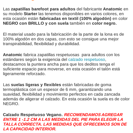
Las
zapatillas barefoot para adultos
del fabricante
Anatomic
en
su modelo
Starter
las tenemos disponibles en varios colores, en
esta ocasión están
fabricadas en
textil (100% algodón)
en color
NEGRO con BRILLO y con suela
también en
color negro.
El material usado para la fabricación de la parte de la lona es de
100% algodón en dos capas, con esto se consigue una mejor
transpirabilidad, flexibilidad y durabilidad.
Anatomic
fabrica zapatillas respetuosas para adultos con los
estándares según la exigencia del
calzado respetuoso
,
destacamos la puntera ancha para que los deditos tenga el
suficiente espacio para moverse, en esta ocasión el talón está
ligeramente reforzado.
Las
suelas ligeras y flexibles
están fabricadas de goma
termoplástica con un espesor de 6 mm, garantizando una
suavidad, flexibilidad y movimiento perfectos en cada zancada
además de aligerar el calzado. En esta ocasión la suela es de color
NEGRO.
Calzado Respetuoso Vegano.
RECOMENDAMOS AGREGAR
ENTRE 1 -1.2 CM A LAS MEDIDAS DEL PIE PARA ELEGIR LA
TALLA CORRECTA. LAS MEDIDAS QUE OFRECEMOS SON DE
LA CAPACIDAD INTERIOR.