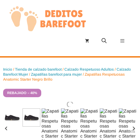
Saltar
al
contenido
Menú
Inicio
/
Tienda de calzado barefoot
/
Calzado Respetuoso Adultos
/
Calzado
Barefoot Mujer
/
Zapatillas barefoot para mujer
/ Zapatillas Respetuosas
Anatomic Starter Negro Brillo
REBAJADO – 40%