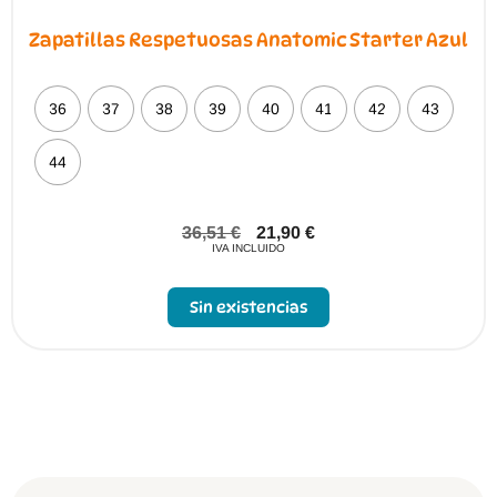
Zapatillas Respetuosas Anatomic Starter Azul
36
37
38
39
40
41
42
43
44
36,51
€
21,90
€
IVA INCLUIDO
Sin existencias