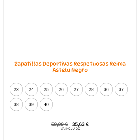
en
la
página
de
producto
Zapatillas Deportivas Respetuosas Reima
Astelu Negro
23
24
25
26
27
28
36
37
38
39
40
59,99
€
35,63
€
IVA INCLUIDO