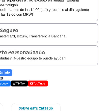
ras superiores a 70€*excepto en rebajas (España
a/Portugal).
pedido antes de las 14:00 (L-J) y recíbelo al día siguiente
e las 19:00 con MRW!
 Seguro
astercard, Bizum, Transferencia Bancaria.
rte Personalizado
dudas? ¡Nuestro equipo te puede ayudar!
ártelo
es
ebook
TikTok
YouTube
Sobre este Calzado