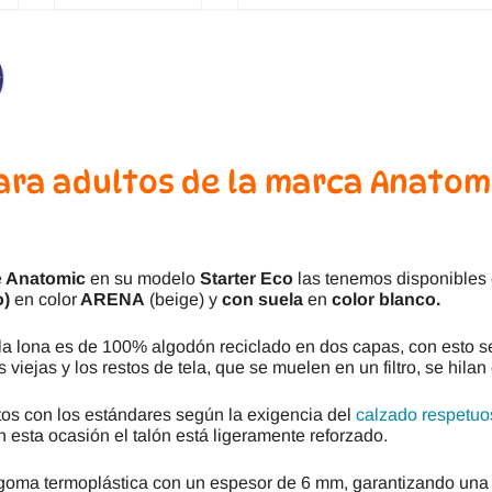
ara adultos de la marca Anatomi
e
Anatomic
en su modelo
Starter Eco
las tenemos disponibles 
o)
en color
ARENA
(beige) y
con suela
en
color blanco.
 la lona es de 100% algodón reciclado en dos capas, con esto se
s viejas y los restos de tela, que se muelen en un filtro, se hila
tos con los estándares según la exigencia del
calzado respetuo
n esta ocasión el talón está ligeramente reforzado.
goma termoplástica con un espesor de 6 mm, garantizando una s