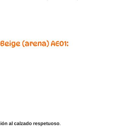
Beige (arena) AE01:
ción al calzado respetuoso
.