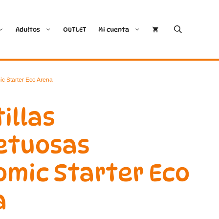
Adultos
OUTLET
Mi cuenta
Cóndor
Bobux
ic Starter Eco Arena
Conguitos
CoqueFlex
illas
Deditos
Dodo Shoes
etuosas
Demax
Igor
mic Starter Eco
FlexiNens
Lang.S
a
Koops
Mustang