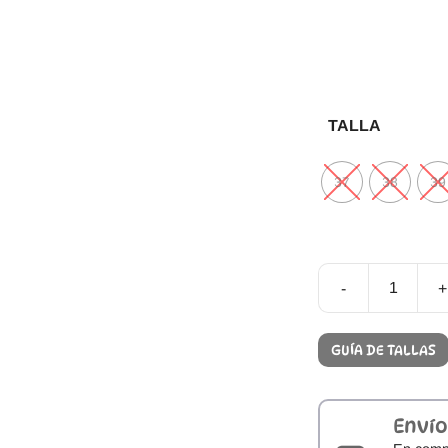
TALLA
37
38
39
-
+
Zapatillas
Respetuosas
Anatomic
GUÍA DE TALLAS
Starter
Eco
Arena
cantidad
Envío