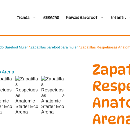
Tienda
REBAJAS
Marcas Barefoot
Infantil
Ballop
Batilas
do Barefoot Mujer
/
Zapatillas barefoot para mujer
/ Zapatillas Respetuosas Anatom
Blanditos by Crio’s
B&W Break and Walk
Zapat
Crave Barefoot
Crecendo
Resp
Coimbra
D.D. Step
Anato
Dada
Froddo
Aren
Dispares
Gioseppo