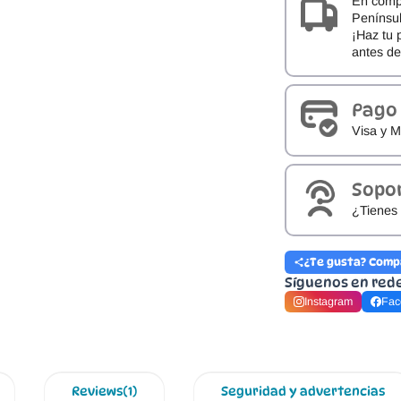
En comp
Penínsul
¡Haz tu 
antes d
Pago
Visa y M
Sopo
¿Tienes 
¿Te gusta? Comp
Síguenos en red
Instagram
Fac
Reviews(1)
Seguridad y advertencias