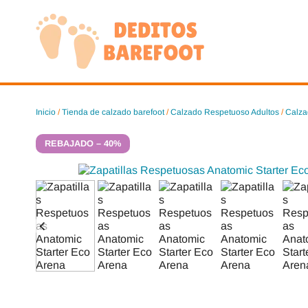
Saltar
al
contenido
Inicio
/
Tienda de calzado barefoot
/
Calzado Respetuoso Adultos
/
Calza
REBAJADO – 40%