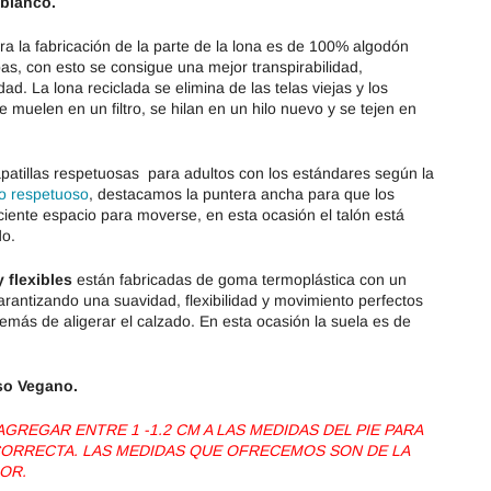
 blanco.
ra la fabricación de la parte de la lona es de 100% algodón
as, con esto se consigue una mejor transpirabilidad,
idad. La lona reciclada se elimina de las telas viejas y los
e muelen en un filtro, se hilan en un hilo nuevo y se tejen en
patillas respetuosas para adultos con los estándares según la
o respetuoso
, destacamos la puntera ancha para que los
iciente espacio para moverse, en esta ocasión el talón está
do.
y flexibles
están fabricadas de goma termoplástica con un
rantizando una suavidad, flexibilidad y movimiento perfectos
más de aligerar el calzado. En esta ocasión la suela es de
so Vegano.
REGAR ENTRE 1 -1.2 CM A LAS MEDIDAS DEL PIE PARA
 CORRECTA. LAS MEDIDAS QUE OFRECEMOS SON DE LA
OR.