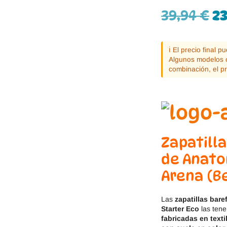
Jack & Lily
Hi-Tec
39,94
€
2
Mayoral
JOMA
ℹ️ El precio final 
Pirufin
Knitido
Algunos modelos o
combinación, el p
Saguaro
Meli
SlipStop
Shapen
Victoria
Ipanema
Zapatill
de Anato
Arena (B
Las
zapatillas bar
Starter Eco
las ten
fabricadas en
text