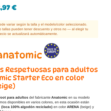
Magical Shoes
OmaKing
3,97
€
OldSoles
Reima
puede variar según la talla y el modelo/color seleccionado.
RIA
Snugi
 tallas pueden tener descuento y otros no — al elegir tu
recio se actualizará automáticamente.
Stitch & Walk
Titanitos
Vivant
Tikki
Zapy
as Respetuosas para adultos
mic Starter Eco en color
eige)
efoot para adultos
del fabricante
Anatomic
en su modelo
emos disponibles en varios colores, en esta ocasión están
il (loca 100% algodón reciclado)
en color
ARENA
(beige) y