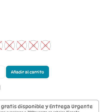
40
41
42
43
Añadir al carrito
 gratis disponible y Entrega Urgente