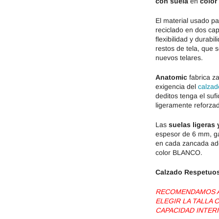
con suela
en
color
El material usado pa
reciclado en dos cap
flexibilidad y durabil
restos de tela, que s
nuevos telares.
Anatomic
fabrica za
exigencia del
calzad
deditos tenga el suf
ligeramente reforza
Las
suelas ligeras 
espesor de 6 mm, ga
en cada zancada ade
color BLANCO.
Calzado Respetuo
RECOMENDAMOS AG
ELEGIR LA TALLA
CAPACIDAD INTERI