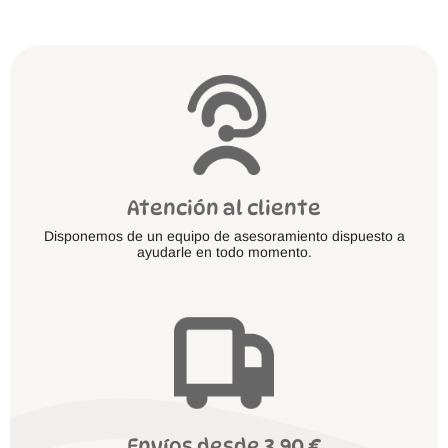
elegir
en
la
página
de
producto
Atención al cliente
Disponemos de un equipo de asesoramiento dispuesto a
ayudarle en todo momento.
Envíos desde 3.90 €