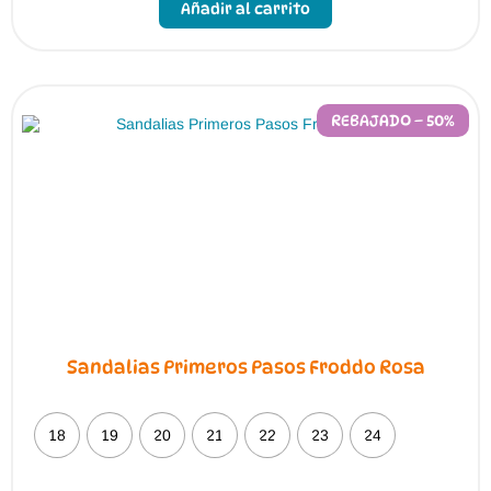
Añadir al carrito
tiene
múltiples
variantes.
Las
opciones
se
pueden
REBAJADO – 50%
elegir
en
la
página
de
producto
Sandalias Primeros Pasos Froddo Rosa
18
19
20
21
22
23
24