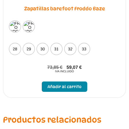
Zapatillas barefoot Froddo Baze
28
29
30
31
32
33
73,85
€
59,07
€
IVA INCLUIDO
Este
producto
Añadir al carrito
tiene
múltiples
variantes.
Las
opciones
se
pueden
Productos relacionados
elegir
en