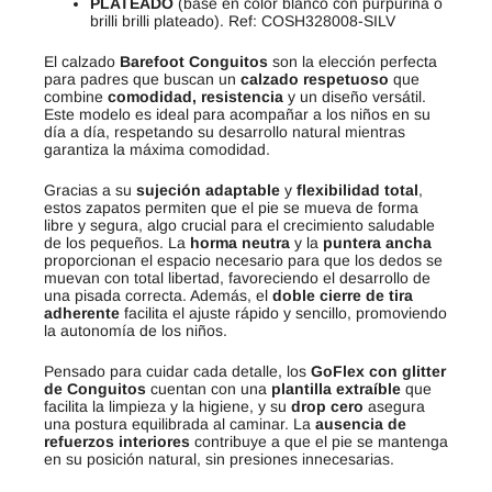
PLATEADO
(base en color blanco con purpurina o
brilli brilli plateado). Ref: COSH328008-SILV
El calzado
Barefoot Conguitos
son la elección perfecta
para padres que buscan un
calzado respetuoso
que
combine
comodidad, resistencia
y un diseño versátil.
Este modelo es ideal para acompañar a los niños en su
día a día, respetando su desarrollo natural mientras
garantiza la máxima comodidad.
Gracias a su
sujeción adaptable
y
flexibilidad total
,
estos zapatos permiten que el pie se mueva de forma
libre y segura, algo crucial para el crecimiento saludable
de los pequeños. La
horma neutra
y la
puntera ancha
proporcionan el espacio necesario para que los dedos se
muevan con total libertad, favoreciendo el desarrollo de
una pisada correcta. Además, el
doble cierre de tira
adherente
facilita el ajuste rápido y sencillo, promoviendo
la autonomía de los niños.
Pensado para cuidar cada detalle, los
GoFlex con glitter
de Conguitos
cuentan con una
plantilla extraíble
que
facilita la limpieza y la higiene, y su
drop cero
asegura
una postura equilibrada al caminar. La
ausencia de
refuerzos interiores
contribuye a que el pie se mantenga
en su posición natural, sin presiones innecesarias.