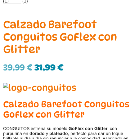
Calzado Barefoot
Conguitos GoFlex con
Glitter
39,99
€
31,99
€
Calzado Barefoot Conguitos
GoFlex con Glitter
CONGUITOS estrena su modelo
GoFlex con Glitter
, con
purpurina en
dorado
y
plateado
, perfecto para dar un toque
brillante al día a día sin renunciar a la comodidad. Fabricado en