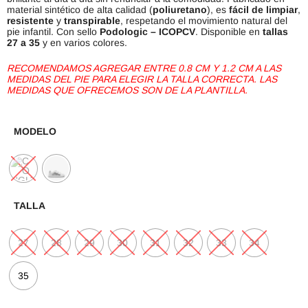
material sintético de alta calidad (
poliuretano
), es
fácil de limpiar
,
resistente
y
transpirable
, respetando el movimiento natural del
pie infantil. Con sello
Podologic – ICOPCV
. Disponible en
tallas
27 a 35
y en varios colores.
RECOMENDAMOS AGREGAR ENTRE 0.8 CM Y 1.2 CM A LAS
MEDIDAS DEL PIE PARA ELEGIR LA TALLA CORRECTA. LAS
MEDIDAS QUE OFRECEMOS SON DE LA PLANTILLA.
MODELO
TALLA
27
28
29
30
31
32
33
34
35