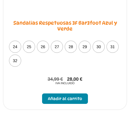
Sandalias Respetuosas 3F Bar3foot Azul y
Verde
24
25
26
27
28
29
30
31
32
34,99
€
28,00
€
IVA INCLUIDO
Este
producto
Añadir al carrito
tiene
múltiples
variantes.
Las
opciones
se
pueden