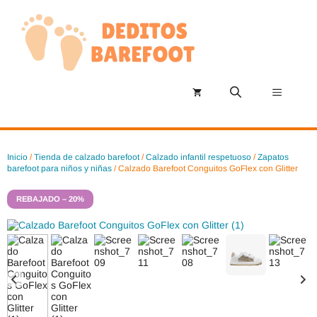
Saltar
al
contenido
Menú
Inicio
/
Tienda de calzado barefoot
/
Calzado infantil respetuoso
/
Zapatos
barefoot para niños y niñas
/ Calzado Barefoot Conguitos GoFlex con Glitter
REBAJADO – 20%