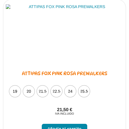
se
pueden
elegir
en
la
página
de
producto
ATTIPAS FOX PINK ROSA PREWALKERS
19
20
21.5
22.5
24
25.5
21,50
€
IVA INCLUIDO
Este
producto
Añadir al carrito