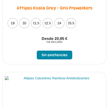
Attipas Koala Grey – Gris Prewalkers
19
20
21.5
22.5
24
25.5
Desde
20,95
€
IVA INCLUIDO
Este
producto
Sin existencias
tiene
múltiples
variantes.
Las
opciones
se
pueden
elegir
en
la
página
de
producto