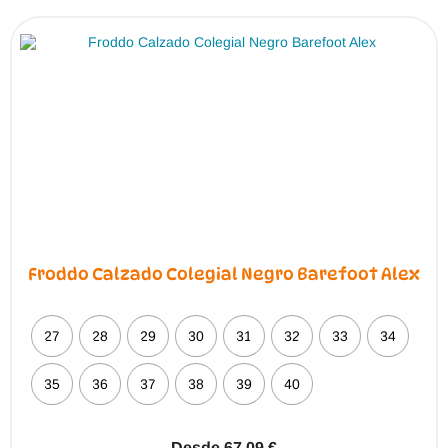
Froddo Calzado Colegial Negro Barefoot Alex
27
28
29
30
31
32
33
34
35
36
37
38
39
40
Desde
67,09
€