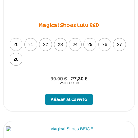
Magical Shoes Lulu RED
20
21
22
23
24
25
26
27
28
39,00
€
27,30
€
IVA INCLUIDO
Este
producto
Añadir al carrito
tiene
múltiples
variantes.
Las
opciones
se
pueden
elegir