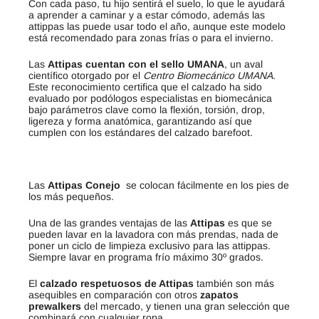
Con cada paso, tu hijo sentirá el suelo, lo que le ayudará
a aprender a caminar y a estar cómodo, además las
attippas las puede usar todo el año, aunque este modelo
está recomendado para zonas frías o para el invierno.
Las
Attipas cuentan con el sello UMANA
, un aval
científico otorgado por el
Centro Biomecánico UMANA
.
Este reconocimiento certifica que el calzado ha sido
evaluado por podólogos especialistas en biomecánica
bajo parámetros clave como la flexión, torsión, drop,
ligereza y forma anatómica, garantizando así que
cumplen con los estándares del calzado barefoot.
Las
Attipas Conejo
se colocan fácilmente en los pies de
los más pequeños.
Una de las grandes ventajas de las
Attipas
es que se
pueden lavar en la lavadora con más prendas, nada de
poner un ciclo de limpieza exclusivo para las attippas.
Siempre lavar en programa frío máximo 30º grados.
El
calzado respetuosos de Attipas
también son más
asequibles en comparación con otros
zapatos
prewalkers
del mercado, y tienen una gran selección que
combinará con cualquier ropa.