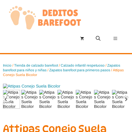
Saltar
al
contenido
Menú
Inicio
/
Tienda de calzado barefoot
/
Calzado infantil respetuoso
/
Zapatos
barefoot para niños y niñas
/
Zapatos barefoot para primeros pasos
/ Attipas
Conejo Suela Bicolor
Attipas Conejo Suela