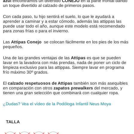
azul
encontramos un divertido
CONEJO
en la parte frontal dando
un toque divertido al calzado de primeros pasos.
Con cada paso, tu hijo sentirá el suelo, lo que le ayudará a
aprender a caminar y a estar cómodo, además las attippas las
puede usar todo el año, aunque este modelo está recomendado
para zonas frías o para el invierno.
Las
Attipas Conejo
se colocan fácilmente en los pies de los más
pequeños.
Una de las grandes ventajas de las
Attipas
es que se pueden
lavar en la lavadora con más prendas, nada de poner un ciclo de
limpieza exclusivo para las attippas. Siempre lavar en programa
frío máximo 30º grados.
El
calzado respetuosos de Attipas
también son más asequibles
en comparación con otros
zapatos prewalkers
del mercado, y
tienen una gran selección que combinará con cualquier ropa.
¿Dudas? Vea el vídeo de la Podóloga Infantil Neus Moya
TALLA