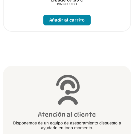
IVA INCLUIDO
Este
producto
Añadir al carrito
tiene
múltiples
variantes.
Las
opciones
se
pueden
elegir
en
la
página
de
producto
Atención al cliente
Disponemos de un equipo de asesoramiento dispuesto a
ayudarle en todo momento.