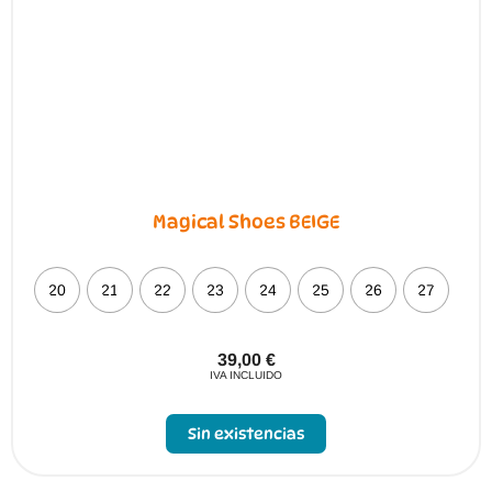
en
la
página
de
producto
Magical Shoes BEIGE
20
21
22
23
24
25
26
27
39,00
€
IVA INCLUIDO
Sin existencias