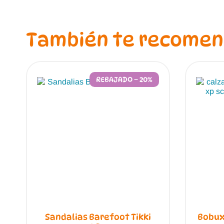
También te recome
REBAJADO – 20%
Sandalias Barefoot Tikki
Bobux