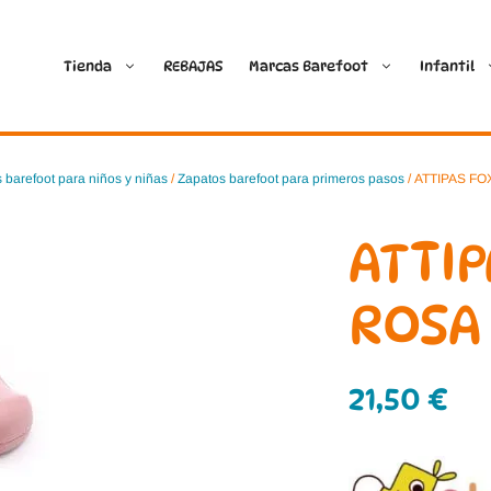
Tienda
REBAJAS
Marcas Barefoot
Infantil
Ballop
Batilas
 barefoot para niños y niñas
/
Zapatos barefoot para primeros pasos
/ ATTIPAS F
Blanditos by Crio’s
B&W Break and Walk
ATTIP
Crave Barefoot
Crecendo
ROSA
Coimbra
D.D. Step
21,50
€
Dada
Froddo
Dispares
Gioseppo