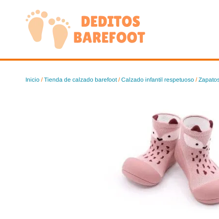
Saltar
al
contenido
Inicio
/
Tienda de calzado barefoot
/
Calzado infantil respetuoso
/
Zapatos