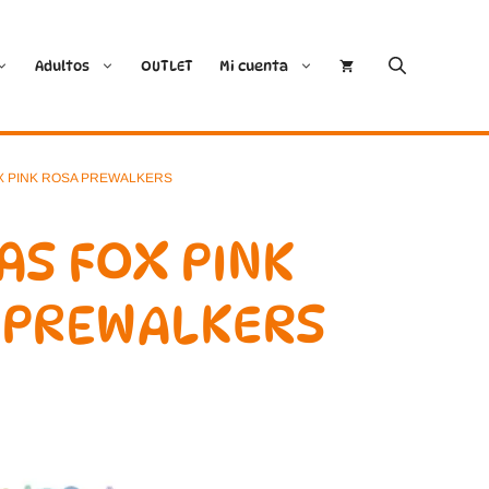
Adultos
OUTLET
Mi cuenta
Cóndor
Bobux
OX PINK ROSA PREWALKERS
Conguitos
CoqueFlex
AS FOX PINK
Deditos
Dodo Shoes
 PREWALKERS
Demax
Igor
FlexiNens
Lang.S
Koops
Mustang