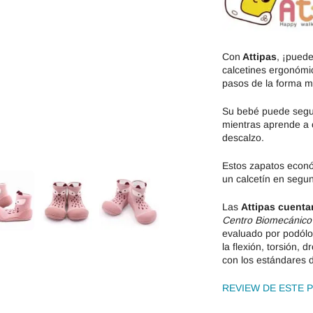
Jack & Lily
Hi-Tec
Mayoral
JOMA
Con
Attipas
, ¡pued
calcetines ergonómi
Pirufin
Knitido
pasos de la forma m
Saguaro
Meli
Su bebé puede seguir
mientras aprende a 
descalzo.
SlipStop
Shapen
Estos zapatos econó
Victoria
Ipanema
un calcetín en segun
Las
Attipas cuenta
Centro Biomecánic
evaluado por podólo
la flexión, torsión,
con los estándares d
REVIEW DE ESTE