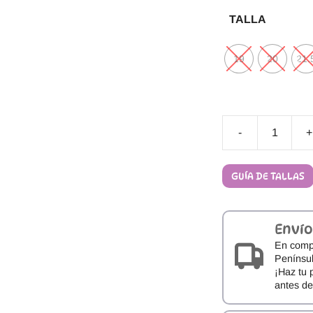
TALLA
19
20
21.
-
+
ATTIPAS
FOX
PINK
GUÍA DE TALLAS
ROSA
PREWALKERS
cantidad
Envío
En comp
Penínsul
¡Haz tu 
antes d