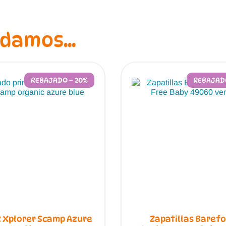
ndamos…
REBAJADO – 20%
REBAJADO
 Xplorer Scamp Azure
Zapatillas Baref