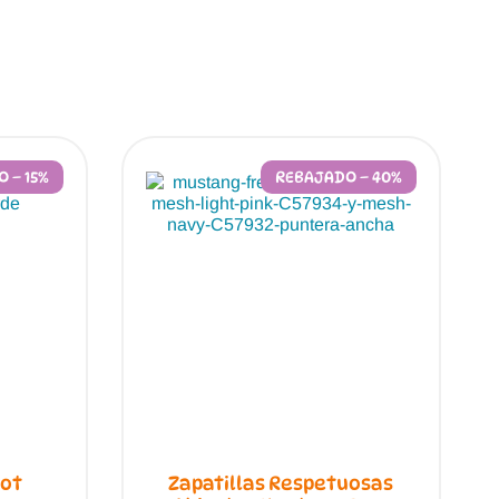
 – 15%
REBAJADO – 40%
oot
Zapatillas Respetuosas