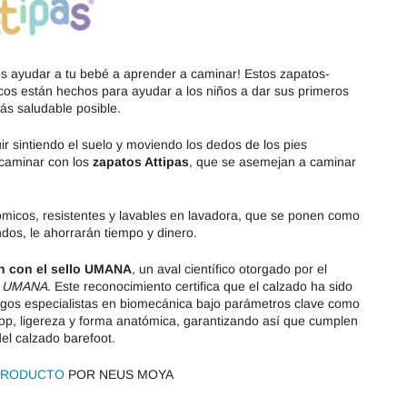
Magical Shoes
OmaKing
OldSoles
Reima
es ayudar a tu bebé a aprender a caminar! Estos zapatos-
cos están hechos para ayudar a los niños a dar sus primeros
RIA
Snugi
ás saludable posible.
Stitch & Walk
Titanitos
 sintiendo el suelo y moviendo los dedos de los pies
caminar con los
zapatos Attipas
, que se asemejan a caminar
Vivant
Tikki
micos, resistentes y lavables en lavadora, que se ponen como
Zapy
dos, le ahorrarán tiempo y dinero.
n con el sello UMANA
, un aval científico otorgado por el
o UMANA
. Este reconocimiento certifica que el calzado ha sido
gos especialistas en biomecánica bajo parámetros clave como
 drop, ligereza y forma anatómica, garantizando así que cumplen
el calzado barefoot.
 PRODUCTO
POR NEUS MOYA