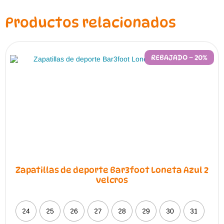
se
pueden
Productos relacionados
elegir
en
la
página
de
REBAJADO – 20%
producto
Zapatillas de deporte Bar3foot Loneta Azul 2
velcros
24
25
26
27
28
29
30
31