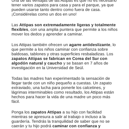
Una de las ventajas de las Attipas es que no es necesario
tener varios zapatos para casa y para el parque, ya que
pueden usarse tanto dentro como fuera de casa.
¡Considérelas como un dos en uno!
Las
Attipas son extremadamente ligeras y totalmente
flexibles
, con una amplia puntera que permite a los niños
mover los dedos y aprender a caminar.
Los Attipas también ofrecen un
agarre antideslizante
, lo
que permite a los niños caminar con confianza sobre
baldosas, tablones y otras superficies resbaladizas. Los
zapatos Attipas se fabrican en Corea del Sur con
algodón natural y caucho
y se basan en 7 años de
investigación en la Universidad de Seúl.
Todas las madres han experimentado la sensación de
llegar tarde con un niño pequeño a cuestas. Un zapato
extraviado, una lucha para ponerle los calcetines, y
lágrimas interminables como resultado, los Attipas están
hechos para hacer la vida de una madre un poco más
fácil.
Ponga los
zapatos Attipas
a su hijo con facilidad
mientras se apresura a salir al trabajo o incluso a la
guardería. Tendrás la tranquilidad de saber que no se
caerán y tu hijo podrá
caminar con confianza y