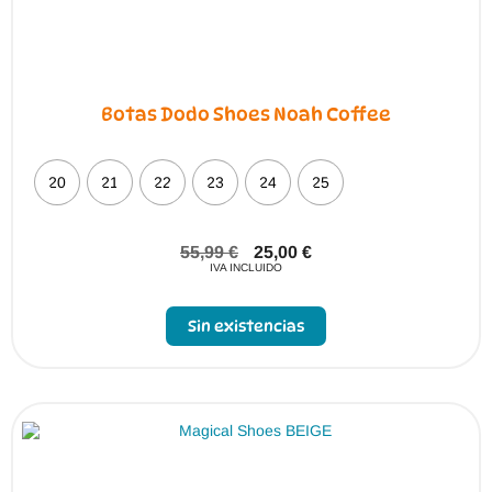
Botas Dodo Shoes Noah Coffee
20
21
22
23
24
25
55,99
€
25,00
€
IVA INCLUIDO
Sin existencias