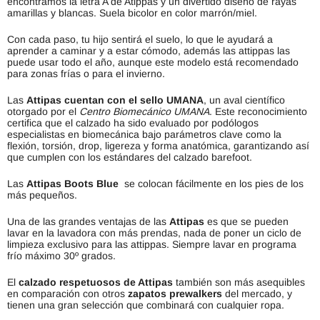
encontramos la letra A de Atippas y un divertido diseño de rayas
amarillas y blancas. Suela bicolor en color marrón/miel.
Con cada paso, tu hijo sentirá el suelo, lo que le ayudará a
aprender a caminar y a estar cómodo, además las attippas las
puede usar todo el año, aunque este modelo está recomendado
para zonas frías o para el invierno.
Las
Attipas cuentan con el sello UMANA
, un aval científico
otorgado por el
Centro Biomecánico UMANA
. Este reconocimiento
certifica que el calzado ha sido evaluado por podólogos
especialistas en biomecánica bajo parámetros clave como la
flexión, torsión, drop, ligereza y forma anatómica, garantizando así
que cumplen con los estándares del calzado barefoot.
Las
Attipas Boots Blue
se colocan fácilmente en los pies de los
más pequeños.
Una de las grandes ventajas de las
Attipas
es que se pueden
lavar en la lavadora con más prendas, nada de poner un ciclo de
limpieza exclusivo para las attippas. Siempre lavar en programa
frío máximo 30º grados.
El
calzado respetuosos de Attipas
también son más asequibles
en comparación con otros
zapatos prewalkers
del mercado, y
tienen una gran selección que combinará con cualquier ropa.