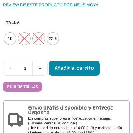
REVIEW DE ESTE PRODUCTO POR NEUS MOYA
TALLA
19
20
21.5
22.5
Añadir al carrito
-
+
Attipas
Azul
Suela
Bicolor
GUÍA DE TALLAS
cantidad
Envío gratis disponible y Entrega
Urgente
En compras superiores a 70€*excepto en rebajas
(España Península/Portugal).
¡Haz tu pedido antes de las 14:00 (L-J) y recíbelo al día
siguiente antes de las 19:00 con MRW!