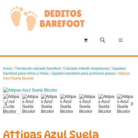
Saltar
al
contenido
Menú
Inicio
/
Tienda de calzado barefoot
/
Calzado infantil respetuoso
/
Zapatos
barefoot para niños y niñas
/
Zapatos barefoot para primeros pasos
/ Attipas
Azul Suela Bicolor
Attipas Azul Suela