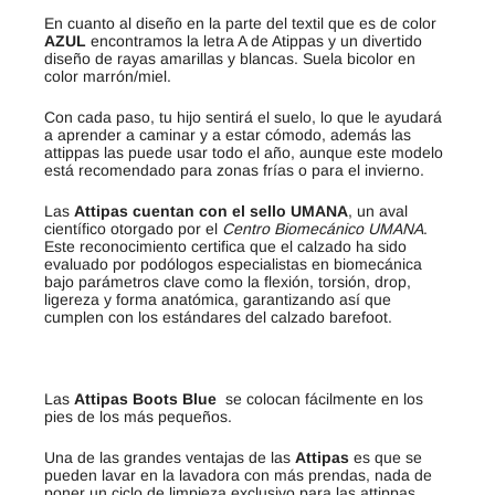
En cuanto al diseño en la parte del textil que es de color
AZUL
encontramos la letra A de Atippas y un divertido
diseño de rayas amarillas y blancas. Suela bicolor en
color marrón/miel.
Con cada paso, tu hijo sentirá el suelo, lo que le ayudará
a aprender a caminar y a estar cómodo, además las
attippas las puede usar todo el año, aunque este modelo
está recomendado para zonas frías o para el invierno.
Las
Attipas cuentan con el sello UMANA
, un aval
científico otorgado por el
Centro Biomecánico UMANA
.
Este reconocimiento certifica que el calzado ha sido
evaluado por podólogos especialistas en biomecánica
bajo parámetros clave como la flexión, torsión, drop,
ligereza y forma anatómica, garantizando así que
cumplen con los estándares del calzado barefoot.
Las
Attipas Boots Blue
se colocan fácilmente en los
pies de los más pequeños.
Una de las grandes ventajas de las
Attipas
es que se
pueden lavar en la lavadora con más prendas, nada de
poner un ciclo de limpieza exclusivo para las attippas.