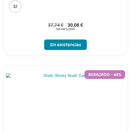
32
37,74
€
30,08
€
IVA INCLUIDO
Sin existencias
REBAJADO – 64%