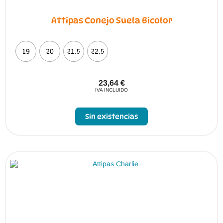
Attipas Conejo Suela Bicolor
19
20
21.5
22.5
23,64
€
IVA INCLUIDO
Sin existencias