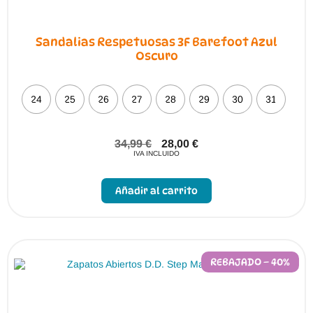
Sandalias Respetuosas 3F Barefoot Azul
Oscuro
24
25
26
27
28
29
30
31
34,99
€
28,00
€
IVA INCLUIDO
Este
producto
Añadir al carrito
tiene
múltiples
variantes.
Las
opciones
se
pueden
REBAJADO – 40%
elegir
en
la
página