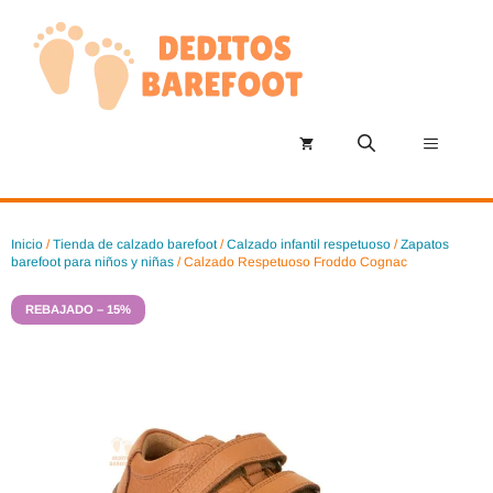
Saltar
al
contenido
Menú
Inicio
/
Tienda de calzado barefoot
/
Calzado infantil respetuoso
/
Zapatos
barefoot para niños y niñas
/ Calzado Respetuoso Froddo Cognac
REBAJADO – 15%