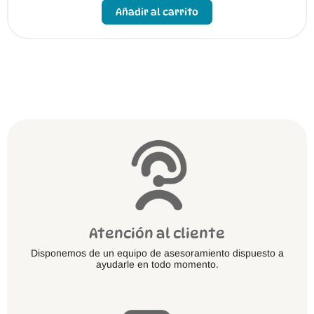
producto
Añadir al carrito
tiene
múltiples
variantes.
Las
opciones
se
pueden
elegir
en
la
página
de
producto
Atención al cliente
Disponemos de un equipo de asesoramiento dispuesto a
ayudarle en todo momento.