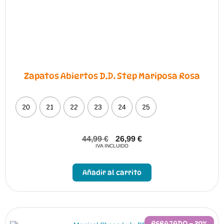
de
producto
Zapatos Abiertos D.D. Step Mariposa Rosa
20
21
22
23
24
25
44,99
€
26,99
€
IVA INCLUIDO
Este
producto
Añadir al carrito
tiene
múltiples
variantes.
Las
opciones
se
pueden
REBAJADO – 30%