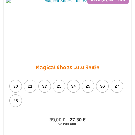
elegir
en
la
página
de
producto
Magical Shoes Lulu BEIGE
20
21
22
23
24
25
26
27
28
39,00
€
27,30
€
IVA INCLUIDO
Este