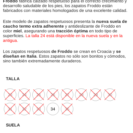
Froddo
fabrica calzado respetuoso para el correcto crecimiento y
desarrollo saludable de los pies, los zapatos Froddo están
fabricados con materiales homologados de una excelente calidad.
Este modelo de zapatos respetuosos presenta la
nueva suela de
caucho termo extra adherente
y antideslizante de Froddo en
color
miel
, asegurando una
tracción óptima
en todo tipo de
superficies.
La talla 24 está disponible en la nueva suela y en la
antigua.
Los zapatos respetuosos
de
Froddo
se crean en Croacia y
se
diseñan en Italia
. Estos zapatos no sólo son bonitos y cómodos,
sino también extremadamente duraderos.
TALLA
23
24
25
26
27
28
29
30
31
32
33
34
35
SUELA