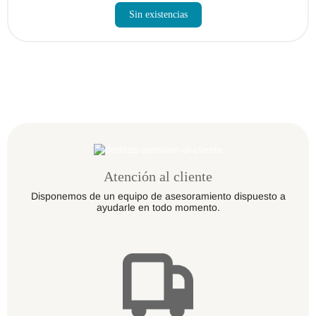
producto
Sin existencias
tiene
múltiples
variantes.
Las
opciones
se
pueden
elegir
en
la
página
de
producto
Atención al cliente
Disponemos de un equipo de asesoramiento dispuesto a
ayudarle en todo momento.