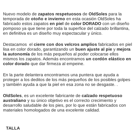
Nuevo modelo de
zapatos respetuosos
de
OldSoles
para la
temporada de
otoño e invierno
en esta ocasión OldSoles ha
fabricado estos zapatos
en piel
de
color DORADO
con un diseño
pomposo ya que tiene por toda la superfice del calzado brillantina,
en definitiva es un diseño muy espectacular y único.
Destacamos el
cierre con dos velcros
amplios
fabricados en piel
lisa en color dorado, garantizando un
buen ajuste al pie
y
mejora
la autonomía
de los más pequeños al poder colocarse ellos
mismos los zapatos. Además encontramos
un cordón elástico en
color dorado
que dar firmeza al empeine.
En la parte delantera encontramos una puntera que ayuda a
proteger a los deditos de los más pequeños de los posibles golpes
y también ayuda a que la piel en esa zona no se desgaste. .
OldSoles
, es un excelente fabricante de
calzado respetuoso
australiano
y su único objetivo es el correcto crecimiento y
desarrollo saludable de los pies, por lo que están fabricados con
materiales homologados de una excelente calidad.
TALLA