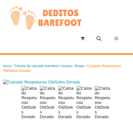
Saltar
al
contenido
Menú
Inicio
/
Tienda de calzado barefoot
/
Unisex
/
Botas
/ Calzado Respetuoso
OldSoles Dorado