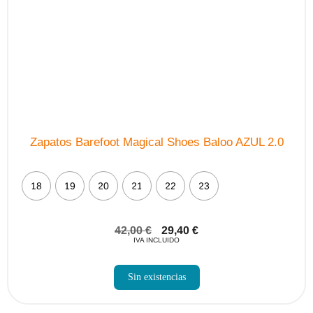
Zapatos Barefoot Magical Shoes Baloo AZUL 2.0
18
19
20
21
22
23
42,00
€
29,40
€
IVA INCLUIDO
Sin existencias