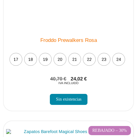
Froddo Prewalkers Rosa
17
18
19
20
21
22
23
24
40,70
€
24,02
€
IVA INCLUIDO
Sin existencias
REBAJADO – 30%