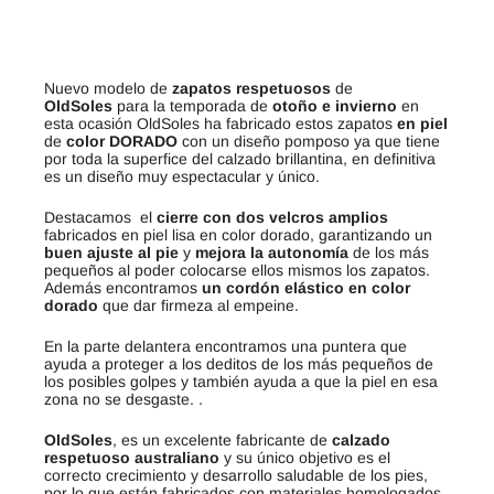
Nuevo modelo de
zapatos respetuosos
de
OldSoles
para la temporada de
otoño e invierno
en
esta ocasión OldSoles ha fabricado estos zapatos
en piel
de
color DORADO
con un diseño pomposo ya que tiene
por toda la superfice del calzado brillantina, en definitiva
es un diseño muy espectacular y único.
Destacamos el
cierre con dos velcros
amplios
fabricados en piel lisa en color dorado, garantizando un
buen ajuste al pie
y
mejora la autonomía
de los más
pequeños al poder colocarse ellos mismos los zapatos.
Además encontramos
un cordón elástico en color
dorado
que dar firmeza al empeine.
En la parte delantera encontramos una puntera que
ayuda a proteger a los deditos de los más pequeños de
los posibles golpes y también ayuda a que la piel en esa
zona no se desgaste. .
OldSoles
, es un excelente fabricante de
calzado
respetuoso australiano
y su único objetivo es el
correcto crecimiento y desarrollo saludable de los pies,
por lo que están fabricados con materiales homologados