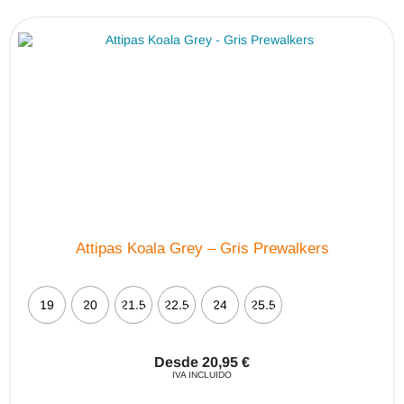
Attipas Koala Grey – Gris Prewalkers
19
20
21.5
22.5
24
25.5
Desde
20,95
€
IVA INCLUIDO
Este