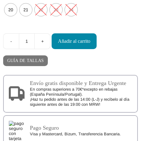
20
21
22
23
24
Añadir al carrito
-
+
Calzado
Respetuoso
OldSoles
Dorado
GUÍA DE TALLAS
cantidad
Envío gratis disponible y Entrega Urgente
En compras superiores a 70€*excepto en rebajas
(España Península/Portugal).
¡Haz tu pedido antes de las 14:00 (L-J) y recíbelo al día
siguiente antes de las 19:00 con MRW!
Pago Seguro
Visa y Mastercard, Bizum, Transferencia Bancaria.