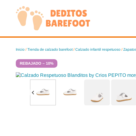
Saltar
al
contenido
Inicio
/
Tienda de calzado barefoot
/
Calzado infantil respetuoso
/
Zapatos
REBAJADO – 10%