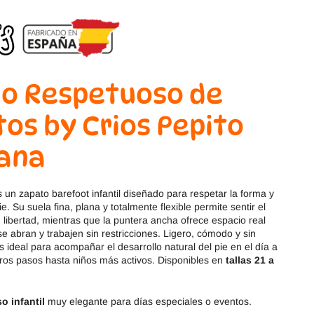
Magical Shoes
OmaKing
OldSoles
Reima
RIA
Snugi
o Respetuoso de
Stitch & Walk
Titanitos
tos by Crios Pepito
Vivant
Tikki
ana
Zapy
 un zapato barefoot infantil diseñado para respetar la forma y
ie. Su suela fina, plana y totalmente flexible permite sentir el
libertad, mientras que la puntera ancha ofrece espacio real
e abran y trabajen sin restricciones. Ligero, cómodo y sin
s ideal para acompañar el desarrollo natural del pie en el día a
eros pasos hasta niños más activos. Disponibles en
tallas 21 a
 infantil
muy elegante para días especiales o eventos.