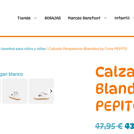
Tienda
REBAJAS
Marcas Barefoot
Infantil
Ballop
Batilas
 barefoot para niños y niñas
/ Calzado Respetuoso Blanditos by Crios PEPITO
Blanditos by Crio’s
B&W Break and Walk
Calz
Crave Barefoot
Crecendo
Bland
Coimbra
D.D. Step
PEPI
Dada
Froddo
Dispares
Gioseppo
47,95
€
43