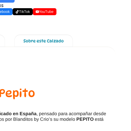
es
ebook
TikTok
YouTube
Sobre este Calzado
 Pepito
ricado en España
, pensado para acompañar desde
dos por Blanditos by Crio’s su modelo
PEPITO
está