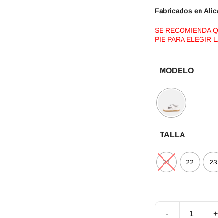
Fabricados en Alic
SE RECOMIENDA QU
PIE PARA ELEGIR 
MODELO
TALLA
21
22
23
-
+
Calzado