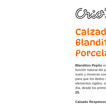
Jack & Lily
Hi-Tec
Mayoral
JOMA
Pirufin
Knitido
Calzad
Saguaro
Meli
Blandi
SlipStop
Shapen
Porcel
Victoria
Ipanema
Blanditos Pepito
es
función natural del p
suelo y moverse con 
para que los dedos s
elementos rígidos, e
día, desde los prim
25.
Calzado Respetuoso