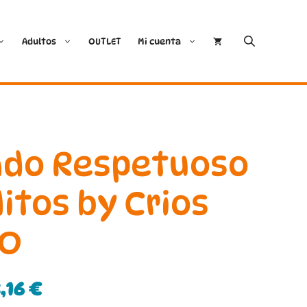
Adultos
OUTLET
Mi cuenta
Cóndor
Bobux
Conguitos
CoqueFlex
ado Respetuoso
Deditos
Dodo Shoes
itos by Crios
Demax
Igor
TO
FlexiNens
Lang.S
Koops
Mustang
,16
€