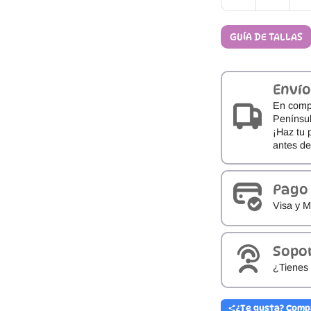
Respetuoso
Blanditos
GUÍA DE TALLAS
by
Crios
PEPITO
cantidad
Envío
En comp
Penínsul
¡Haz tu 
antes d
Pago
Visa y M
Sopo
¿Tienes 
¿Te gusta? Comp